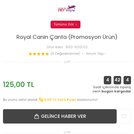
Tümünü Gör
Royal Canin Çanta (Promosyon Ürün)
Ürün Kodu :
900-6001.02
(5 Değerlendirme)
Yorum Yap
4
:
42
:
4
125,00
TL
Saat içerisinde sipariş
verin
bugün kargoda!
Bu ürünü satın alarak
5.00
TL Para Puan
kazanırsınız!
GELINCE HABER VER