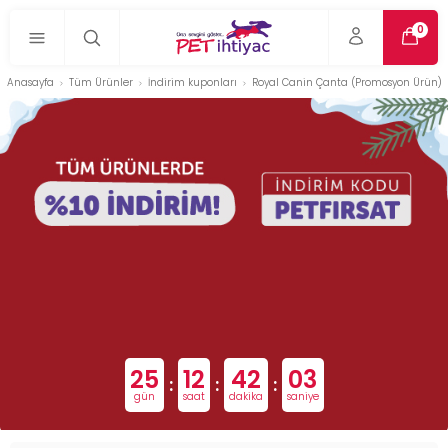
0
Anasayfa
Tüm Ürünler
İndirim kuponları
Royal Canin Çanta (Promosyon Ürün)
25
12
42
03
:
:
:
gün
saat
dakika
saniye