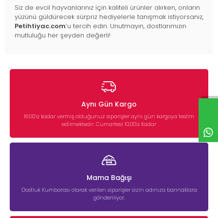
Siz de evcil hayvanlarınız için kaliteli ürünler alırken, onların
yüzünü güldürecek sürpriz hediyelerle tanışmak istiyorsanız,
Petihtiyac.com
’u tercih edin. Unutmayın, dostlarımızın
mutluluğu her şeyden değerli!
Aynı Gün Kargo
16:00’a kadar vermiş olduğunuz siparişler aynı gün kargoya teslim
edilmektedir. Cumartesi 10:00'a Kadar
Mama Bağışı
Dostluk Kumbarası olarak verilen siparişler sizin adınıza barınaklara
gönderiliyor.