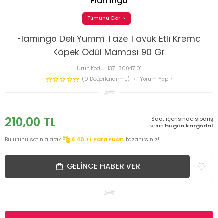
Flamingo
Tümünü Gör
Flamingo Deli Yumm Taze Tavuk Etli Krema
Köpek Ödül Maması 90 Gr
Ürün Kodu :
137-30047.01
(0 Değerlendirme)
Yorum Yap
210,00
TL
Saat içerisinde sipariş
verin
bugün kargoda!
Bu ürünü satın alarak
8.40
TL Para Puan
kazanırsınız!
GELINCE HABER VER