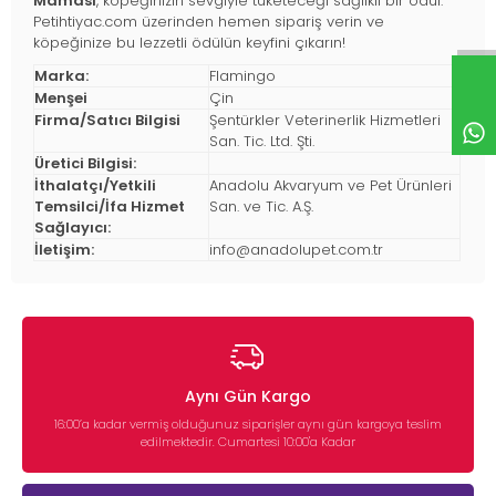
Maması
, köpeğinizin sevgiyle tüketeceği sağlıklı bir ödül.
Petihtiyac.com üzerinden hemen sipariş verin ve
köpeğinize bu lezzetli ödülün keyfini çıkarın!
Marka:
Flamingo
Menşei
Çin
Firma/Satıcı Bilgisi
Şentürkler Veterinerlik Hizmetleri
San. Tic. Ltd. Şti.
Üretici Bilgisi:
İthalatçı/Yetkili
Anadolu Akvaryum ve Pet Ürünleri
Temsilci/İfa Hizmet
San. ve Tic. A.Ş.
Sağlayıcı:
İletişim:
info@anadolupet.com.tr
Aynı Gün Kargo
16:00’a kadar vermiş olduğunuz siparişler aynı gün kargoya teslim
edilmektedir. Cumartesi 10:00'a Kadar