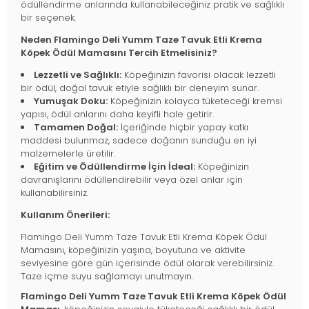
ödüllendirme anlarında kullanabileceğiniz pratik ve sağlıklı
bir seçenek.
Neden Flamingo Deli Yumm Taze Tavuk Etli Krema
Köpek Ödül Mamasını Tercih Etmelisiniz?
Lezzetli ve Sağlıklı:
Köpeğinizin favorisi olacak lezzetli
bir ödül, doğal tavuk etiyle sağlıklı bir deneyim sunar.
Yumuşak Doku:
Köpeğinizin kolayca tüketeceği kremsi
yapısı, ödül anlarını daha keyifli hale getirir.
Tamamen Doğal:
İçeriğinde hiçbir yapay katkı
maddesi bulunmaz, sadece doğanın sunduğu en iyi
malzemelerle üretilir.
Eğitim ve Ödüllendirme İçin İdeal:
Köpeğinizin
davranışlarını ödüllendirebilir veya özel anlar için
kullanabilirsiniz.
Kullanım Önerileri:
Flamingo Deli Yumm Taze Tavuk Etli Krema Köpek Ödül
Mamasını, köpeğinizin yaşına, boyutuna ve aktivite
seviyesine göre gün içerisinde ödül olarak verebilirsiniz.
Taze içme suyu sağlamayı unutmayın.
Flamingo Deli Yumm Taze Tavuk Etli Krema Köpek Ödül