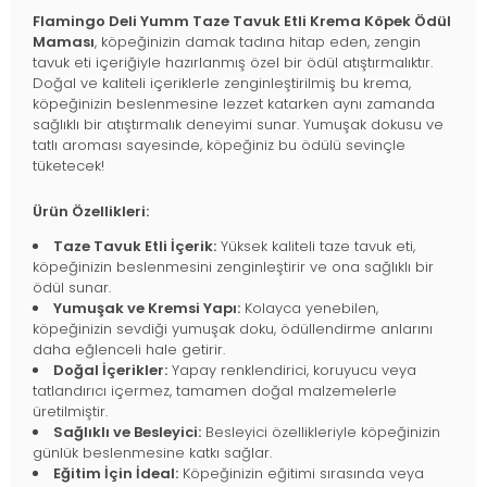
Flamingo Deli Yumm Taze Tavuk Etli Krema Köpek Ödül
Maması
, köpeğinizin damak tadına hitap eden, zengin
tavuk eti içeriğiyle hazırlanmış özel bir ödül atıştırmalıktır.
Doğal ve kaliteli içeriklerle zenginleştirilmiş bu krema,
köpeğinizin beslenmesine lezzet katarken aynı zamanda
sağlıklı bir atıştırmalık deneyimi sunar. Yumuşak dokusu ve
tatlı aroması sayesinde, köpeğiniz bu ödülü sevinçle
tüketecek!
Ürün Özellikleri:
Taze Tavuk Etli İçerik:
Yüksek kaliteli taze tavuk eti,
köpeğinizin beslenmesini zenginleştirir ve ona sağlıklı bir
ödül sunar.
Yumuşak ve Kremsi Yapı:
Kolayca yenebilen,
köpeğinizin sevdiği yumuşak doku, ödüllendirme anlarını
daha eğlenceli hale getirir.
Doğal İçerikler:
Yapay renklendirici, koruyucu veya
tatlandırıcı içermez, tamamen doğal malzemelerle
üretilmiştir.
Sağlıklı ve Besleyici:
Besleyici özellikleriyle köpeğinizin
günlük beslenmesine katkı sağlar.
Eğitim İçin İdeal:
Köpeğinizin eğitimi sırasında veya