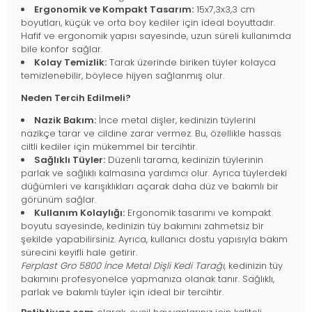
Ergonomik ve Kompakt Tasarım:
15x7,3x3,3 cm
boyutları, küçük ve orta boy kediler için ideal boyuttadır.
Hafif ve ergonomik yapısı sayesinde, uzun süreli kullanımda
bile konfor sağlar.
Kolay Temizlik:
Tarak üzerinde biriken tüyler kolayca
temizlenebilir, böylece hijyen sağlanmış olur.
Neden Tercih Edilmeli?
Nazik Bakım:
İnce metal dişler, kedinizin tüylerini
nazikçe tarar ve cildine zarar vermez. Bu, özellikle hassas
ciltli kediler için mükemmel bir tercihtir.
Sağlıklı Tüyler:
Düzenli tarama, kedinizin tüylerinin
parlak ve sağlıklı kalmasına yardımcı olur. Ayrıca tüylerdeki
düğümleri ve karışıklıkları açarak daha düz ve bakımlı bir
görünüm sağlar.
Kullanım Kolaylığı:
Ergonomik tasarımı ve kompakt
boyutu sayesinde, kedinizin tüy bakımını zahmetsiz bir
şekilde yapabilirsiniz. Ayrıca, kullanıcı dostu yapısıyla bakım
sürecini keyifli hale getirir.
Ferplast Gro 5800 İnce Metal Dişli Kedi Tarağı
, kedinizin tüy
bakımını profesyonelce yapmanıza olanak tanır. Sağlıklı,
parlak ve bakımlı tüyler için ideal bir tercihtir.