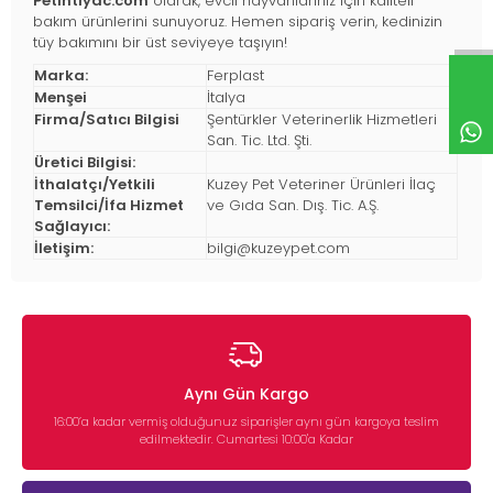
Petihtiyac.com
olarak, evcil hayvanlarınız için kaliteli
bakım ürünlerini sunuyoruz. Hemen sipariş verin, kedinizin
tüy bakımını bir üst seviyeye taşıyın!
Marka:
Ferplast
Menşei
İtalya
Firma/Satıcı Bilgisi
Şentürkler Veterinerlik Hizmetleri
San. Tic. Ltd. Şti.
Üretici Bilgisi:
İthalatçı/Yetkili
Kuzey Pet Veteriner Ürünleri İlaç
Temsilci/İfa Hizmet
ve Gıda San. Dış. Tic. A.Ş.
Sağlayıcı:
İletişim:
bilgi@kuzeypet.com
Aynı Gün Kargo
16:00’a kadar vermiş olduğunuz siparişler aynı gün kargoya teslim
edilmektedir. Cumartesi 10:00'a Kadar