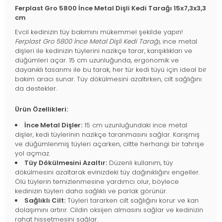
Ferplast Gro 5800 İnce Metal Dişli Kedi Tarağı 15x7,3x3,3
cm
Evcil kedinizin tüy bakımını mükemmel şekilde yapın!
Ferplast Gro 5800 İnce Metal Dişli Kedi Tarağı
, ince metal
dişleri ile kedinizin tüylerini nazikçe tarar, karışıklıkları ve
düğümleri açar. 15 cm uzunluğunda, ergonomik ve
dayanıklı tasarımı ile bu tarak, her tür kedi tüyü için ideal bir
bakım aracı sunar. Tüy dökülmesini azaltırken, cilt sağlığını
da destekler.
Ürün Özellikleri:
İnce Metal Dişler:
15 cm uzunluğundaki ince metal
dişler, kedi tüylerinin nazikçe taranmasını sağlar. Karışmış
ve düğümlenmiş tüyleri açarken, ciltte herhangi bir tahrişe
yol açmaz.
Tüy Dökülmesini Azaltır:
Düzenli kullanım, tüy
dökülmesini azaltarak evinizdeki tüy dağınıklığını engeller.
Ölü tüylerin temizlenmesine yardımcı olur, böylece
kedinizin tüyleri daha sağlıklı ve parlak görünür.
Sağlıklı Cilt:
Tüyleri tararken cilt sağlığını korur ve kan
dolaşımını artırır. Cildin oksijen almasını sağlar ve kedinizin
rahat hissetmesini sağlar.