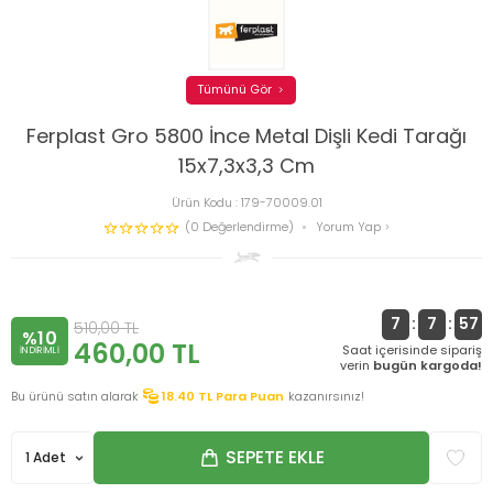
Tümünü Gör
Ferplast Gro 5800 İnce Metal Dişli Kedi Tarağı
15x7,3x3,3 Cm
Ürün Kodu :
179-70009.01
(0 Değerlendirme)
Yorum Yap
7
:
7
:
57
510,00
TL
%10
460,00
TL
Saat içerisinde sipariş
INDIRIMLI
verin
bugün kargoda!
Bu ürünü satın alarak
18.40
TL Para Puan
kazanırsınız!
SEPETE EKLE