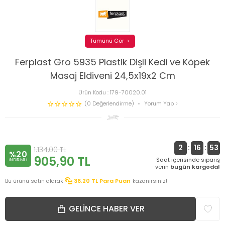
Tümünü Gör
Ferplast Gro 5935 Plastik Dişli Kedi ve Köpek
Masaj Eldiveni 24,5x19x2 Cm
Ürün Kodu :
179-70020.01
(0 Değerlendirme)
Yorum Yap
2
:
16
:
52
1.134,00
TL
%20
905,90
TL
Saat içerisinde sipariş
INDIRIMLI
verin
bugün kargoda!
Bu ürünü satın alarak
36.20
TL Para Puan
kazanırsınız!
GELINCE HABER VER