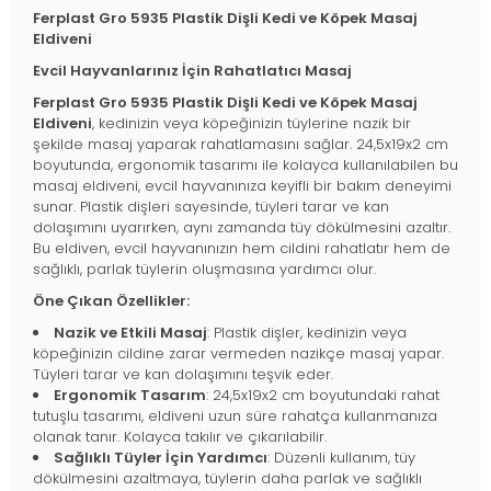
Ferplast Gro 5935 Plastik Dişli Kedi ve Köpek Masaj
Eldiveni
Evcil Hayvanlarınız İçin Rahatlatıcı Masaj
Ferplast Gro 5935 Plastik Dişli Kedi ve Köpek Masaj
Eldiveni
, kedinizin veya köpeğinizin tüylerine nazik bir
şekilde masaj yaparak rahatlamasını sağlar. 24,5x19x2 cm
boyutunda, ergonomik tasarımı ile kolayca kullanılabilen bu
masaj eldiveni, evcil hayvanınıza keyifli bir bakım deneyimi
sunar. Plastik dişleri sayesinde, tüyleri tarar ve kan
dolaşımını uyarırken, aynı zamanda tüy dökülmesini azaltır.
Bu eldiven, evcil hayvanınızın hem cildini rahatlatır hem de
sağlıklı, parlak tüylerin oluşmasına yardımcı olur.
Öne Çıkan Özellikler:
Nazik ve Etkili Masaj
: Plastik dişler, kedinizin veya
köpeğinizin cildine zarar vermeden nazikçe masaj yapar.
Tüyleri tarar ve kan dolaşımını teşvik eder.
Ergonomik Tasarım
: 24,5x19x2 cm boyutundaki rahat
tutuşlu tasarımı, eldiveni uzun süre rahatça kullanmanıza
olanak tanır. Kolayca takılır ve çıkarılabilir.
Sağlıklı Tüyler İçin Yardımcı
: Düzenli kullanım, tüy
dökülmesini azaltmaya, tüylerin daha parlak ve sağlıklı