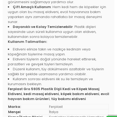
görünmesini sağlamaya yardımcı olur.
Çift Amaçlı Kullanım
: Hem kedi hem de köpekler için
uygun olan bu masaj eldiveni, evcil hayvanınıza bakım
yaparken aynı zamanda rahatlatıcı bir masaj deneyimi
sunar.
Dayanıklı ve Kolay Temizlenebilir
: Plastik dişleri
sayesinde uzun süreli kullanıma uygun olan eldiven,
kullanımdan sonra kolayca temizlenebilir.
Kullanım Talimatları:
Eldiveni elinize takın ve nazikçe kedinizin veya
köpeğinizin tüylerine masaj yapın.
Eldiveni tüylerin doğal yönünde hareket ettirerek,
parazitleri ve gevşek tüyleri temizleyin.
Düzenli kullanım, tüy dökülmesini azaltabilir ve tüylerin
sağlıklı bir şekilde uzamasına yardımcı olabilir.
Kullanım sonrası eldiveni ılık su ile temizleyin ve
kurumasını bekleyin.
Ferplast Gro 5935 Plastik Dişli Kedi ve Köpek Masaj
Eldiveni
,
kedi masaj eldiveni
,
köpek bakım eldiveni
,
evcil
hayvan bakım ürünleri
,
tüy bakımı eldiveni
Marka:
Ferplast
Menşei
İtalya