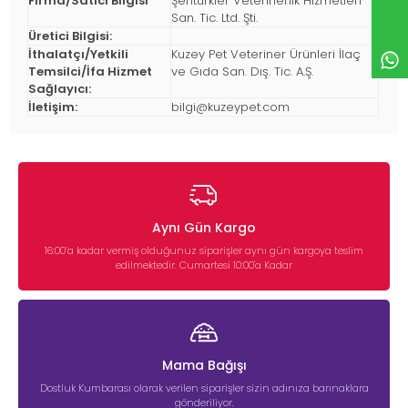
Firma/Satıcı Bilgisi
Şentürkler Veterinerlik Hizmetleri
San. Tic. Ltd. Şti.
Üretici Bilgisi:
İthalatçı/Yetkili
Kuzey Pet Veteriner Ürünleri İlaç
Temsilci/İfa Hizmet
ve Gıda San. Dış. Tic. A.Ş.
Sağlayıcı:
İletişim:
bilgi@kuzeypet.com
Aynı Gün Kargo
16:00’a kadar vermiş olduğunuz siparişler aynı gün kargoya teslim
edilmektedir. Cumartesi 10:00'a Kadar
Mama Bağışı
Dostluk Kumbarası olarak verilen siparişler sizin adınıza barınaklara
gönderiliyor.