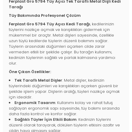
Ferplast Gro 5794 Tüy Açıcı Tek Taraflı Metal Dişli Kedi
Tarağı
Tüy Bakımında Profesyonel Çözüm
Ferplast Gro 5794 Tüy Açıcı Kedi Tarağı
, kedilerinizin
tüylerini nazikçe açmak ve karışıklıkları gidermek için
mükemmel bir araçtır. Metal dişleri sayesinde, özellikle
uzun tüylü kedilerde tüylerin düzenli bakımını sağlar.
Tüylerin arasındaki düğümleri açarken cilde zarar
vermeden etkili bir şekilde çalışır. Bu tarağın kullanımı,
kedinizin tüylerinin sağlıklı ve parlak kalmasına yardımcı
olur.
Öne Çıkan Özellikler:
Tek Taraflı Metal Dişler
: Metal dişler, kedinizin
tüylerindeki düğümleri ve karışıklıkları açarken güvenli bir
şekilde işlem yapar. Dişlerin aralığı, tüyleri nazikçe açmak
için idealdir.
Ergonomik Tasarım
: Kullanımı kolay ve rahat tutuş
sağlayan ergonomik sapı sayesinde, tüy bakımı sırasında
daha fazla kontrol ve konfor sağlar.
Sağlıklı Tüyler İçin Etkili Bakım
: Kedinizin tüylerini
düzenli olarak tarayarak, dökülen tüylerin etkisini azaltır ve
cildin hava almasını sağlar.