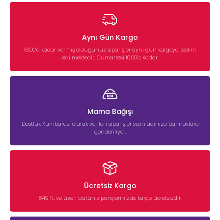
Aynı Gün Kargo
16:00’a kadar vermiş olduğunuz siparişler aynı gün kargoya teslim
edilmektedir. Cumartesi 10:00'a Kadar
Mama Bağışı
Dostluk Kumbarası olarak verilen siparişler sizin adınıza barınaklara
gönderiliyor.
Ücretsiz Kargo
849 TL ve üzeri bütün siparişlerinizde kargo ücretsizdir.