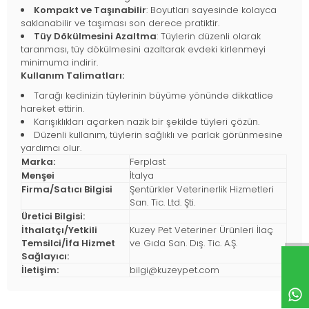
Kompakt ve Taşınabilir
: Boyutları sayesinde kolayca
saklanabilir ve taşıması son derece pratiktir.
Tüy Dökülmesini Azaltma
: Tüylerin düzenli olarak
taranması, tüy dökülmesini azaltarak evdeki kirlenmeyi
minimuma indirir.
Kullanım Talimatları:
Tarağı kedinizin tüylerinin büyüme yönünde dikkatlice
hareket ettirin.
Karışıklıkları açarken nazik bir şekilde tüyleri çözün.
Düzenli kullanım, tüylerin sağlıklı ve parlak görünmesine
yardımcı olur.
Marka:
Ferplast
Menşei
İtalya
Firma/Satıcı Bilgisi
Şentürkler Veterinerlik Hizmetleri
San. Tic. Ltd. Şti.
Üretici Bilgisi:
İthalatçı/Yetkili
Kuzey Pet Veteriner Ürünleri İlaç
Temsilci/İfa Hizmet
ve Gıda San. Dış. Tic. A.Ş.
Sağlayıcı:
İletişim:
bilgi@kuzeypet.com