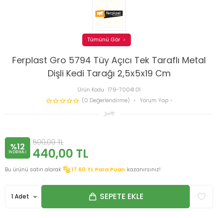
Tümünü Gör
Ferplast Gro 5794 Tüy Açıcı Tek Taraflı Metal
Dişli Kedi Tarağı 2,5x5x19 Cm
Ürün Kodu :
179-70041.01
(0 Değerlendirme)
Yorum Yap
500,00
TL
%12
440,00
TL
INDIRIMLI
Bu ürünü satın alarak
17.60
TL Para Puan
kazanırsınız!
SEPETE EKLE