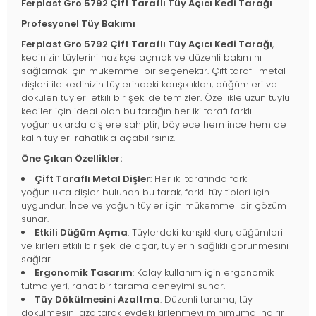
Ferplast Gro 5792 Çift Taraflı Tüy Açıcı Kedi Tarağı
Profesyonel Tüy Bakımı
Ferplast Gro 5792 Çift Taraflı Tüy Açıcı Kedi Tarağı
,
kedinizin tüylerini nazikçe açmak ve düzenli bakımını
sağlamak için mükemmel bir seçenektir. Çift taraflı metal
dişleri ile kedinizin tüylerindeki karışıklıkları, düğümleri ve
dökülen tüyleri etkili bir şekilde temizler. Özellikle uzun tüylü
kediler için ideal olan bu tarağın her iki tarafı farklı
yoğunluklarda dişlere sahiptir, böylece hem ince hem de
kalın tüyleri rahatlıkla açabilirsiniz.
Öne Çıkan Özellikler:
Çift Taraflı Metal Dişler
: Her iki tarafında farklı
yoğunlukta dişler bulunan bu tarak, farklı tüy tipleri için
uygundur. İnce ve yoğun tüyler için mükemmel bir çözüm
sunar.
Etkili Düğüm Açma
: Tüylerdeki karışıklıkları, düğümleri
ve kirleri etkili bir şekilde açar, tüylerin sağlıklı görünmesini
sağlar.
Ergonomik Tasarım
: Kolay kullanım için ergonomik
tutma yeri, rahat bir tarama deneyimi sunar.
Tüy Dökülmesini Azaltma
: Düzenli tarama, tüy
dökülmesini azaltarak evdeki kirlenmeyi minimuma indirir