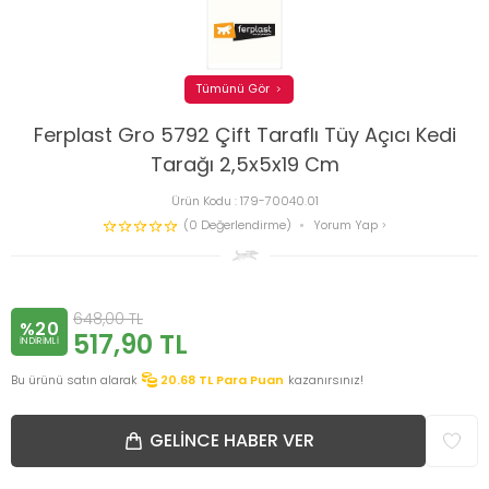
Tümünü Gör
Ferplast Gro 5792 Çift Taraflı Tüy Açıcı Kedi
Tarağı 2,5x5x19 Cm
Ürün Kodu :
179-70040.01
(0 Değerlendirme)
Yorum Yap
648,00
TL
%20
517,90
TL
INDIRIMLI
Bu ürünü satın alarak
20.68
TL Para Puan
kazanırsınız!
GELINCE HABER VER