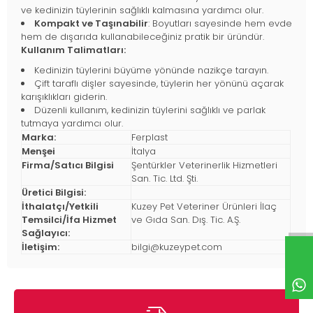
ve kedinizin tüylerinin sağlıklı kalmasına yardımcı olur.
Kompakt ve Taşınabilir
: Boyutları sayesinde hem evde
hem de dışarıda kullanabileceğiniz pratik bir üründür.
Kullanım Talimatları:
Kedinizin tüylerini büyüme yönünde nazikçe tarayın.
Çift taraflı dişler sayesinde, tüylerin her yönünü açarak
karışıklıkları giderin.
Düzenli kullanım, kedinizin tüylerini sağlıklı ve parlak
tutmaya yardımcı olur.
Marka:
Ferplast
Menşei
İtalya
Firma/Satıcı Bilgisi
Şentürkler Veterinerlik Hizmetleri
San. Tic. Ltd. Şti.
Üretici Bilgisi:
İthalatçı/Yetkili
Kuzey Pet Veteriner Ürünleri İlaç
Temsilci/İfa Hizmet
ve Gıda San. Dış. Tic. A.Ş.
Sağlayıcı:
İletişim:
bilgi@kuzeypet.com