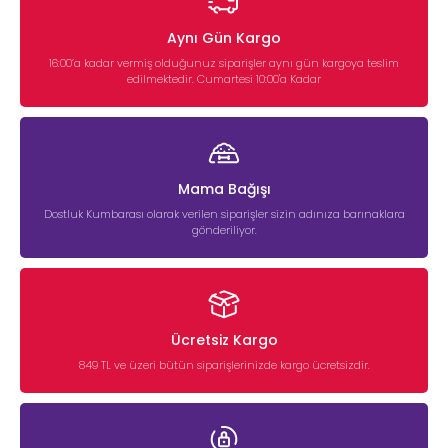
Aynı Gün Kargo
16:00’a kadar vermiş olduğunuz siparişler aynı gün kargoya teslim
edilmektedir. Cumartesi 10:00'a Kadar
Mama Bağışı
Dostluk Kumbarası olarak verilen siparişler sizin adınıza barınaklara
gönderiliyor.
Ücretsiz Kargo
849 TL ve üzeri bütün siparişlerinizde kargo ücretsizdir.