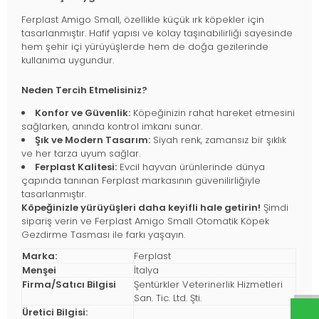
Ferplast Amigo Small, özellikle küçük ırk köpekler için
tasarlanmıştır. Hafif yapısı ve kolay taşınabilirliği sayesinde
hem şehir içi yürüyüşlerde hem de doğa gezilerinde
kullanıma uygundur.
Neden Tercih Etmelisiniz?
Konfor ve Güvenlik:
Köpeğinizin rahat hareket etmesini
sağlarken, anında kontrol imkanı sunar.
Şık ve Modern Tasarım:
Siyah renk, zamansız bir şıklık
ve her tarza uyum sağlar.
Ferplast Kalitesi:
Evcil hayvan ürünlerinde dünya
çapında tanınan Ferplast markasının güvenilirliğiyle
tasarlanmıştır.
Köpeğinizle yürüyüşleri daha keyifli hale getirin!
Şimdi
sipariş verin ve Ferplast Amigo Small Otomatik Köpek
Gezdirme Tasması ile farkı yaşayın.
Marka:
Ferplast
Menşei
İtalya
Firma/Satıcı Bilgisi
Şentürkler Veterinerlik Hizmetleri
San. Tic. Ltd. Şti.
Üretici Bilgisi: