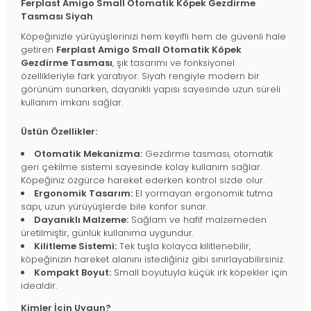
Ferplast Amigo Small Otomatik Köpek Gezdirme
Tasması Siyah
Köpeğinizle yürüyüşlerinizi hem keyifli hem de güvenli hale
getiren
Ferplast Amigo Small Otomatik Köpek
Gezdirme Tasması
, şık tasarımı ve fonksiyonel
özellikleriyle fark yaratıyor. Siyah rengiyle modern bir
görünüm sunarken, dayanıklı yapısı sayesinde uzun süreli
kullanım imkanı sağlar.
Üstün Özellikler:
Otomatik Mekanizma:
Gezdirme tasması, otomatik
geri çekilme sistemi sayesinde kolay kullanım sağlar.
Köpeğiniz özgürce hareket ederken kontrol sizde olur.
Ergonomik Tasarım:
El yormayan ergonomik tutma
sapı, uzun yürüyüşlerde bile konfor sunar.
Dayanıklı Malzeme:
Sağlam ve hafif malzemeden
üretilmiştir, günlük kullanıma uygundur.
Kilitleme Sistemi:
Tek tuşla kolayca kilitlenebilir,
köpeğinizin hareket alanını istediğiniz gibi sınırlayabilirsiniz.
Kompakt Boyut:
Small boyutuyla küçük ırk köpekler için
idealdir.
Kimler İçin Uygun?