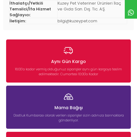
İthalatçı/Yetkili
Kuzey Pet Veteriner Ürünleri İlaç
Temsilci/İfa Hizmet
ve Gıda San. Dış. Tic. A.Ş.
Sağlayıcı:
İletişim:
bilgi@kuzeypet.com
Aynı Gün Kargo
16:00’a kadar vermiş olduğunuz siparişler aynı gün kargoya teslim
edilmektedir. Cumartesi 10:00'a Kadar
Mama Bağışı
Dostluk Kumbarası olarak verilen siparişler sizin adınıza barınaklara
gönderiliyor.