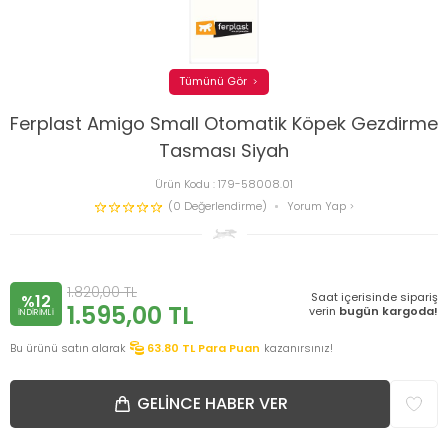
Tümünü Gör
Ferplast Amigo Small Otomatik Köpek Gezdirme
Tasması Siyah
Ürün Kodu :
179-58008.01
(0 Değerlendirme)
Yorum Yap
1.820,00
TL
Saat içerisinde sipariş
%12
1.595,00
TL
verin
bugün kargoda!
INDIRIMLI
Bu ürünü satın alarak
63.80
TL Para Puan
kazanırsınız!
GELINCE HABER VER