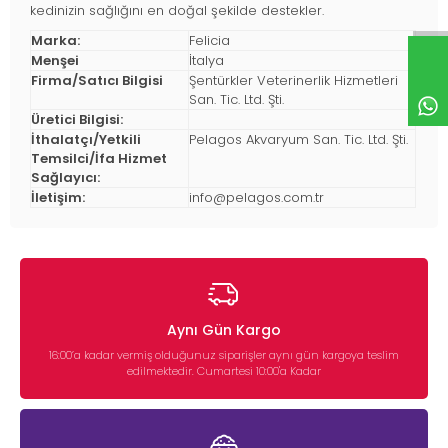
kedinizin sağlığını en doğal şekilde destekler.
Marka:
Felicia
Menşei
İtalya
Firma/Satıcı Bilgisi
Şentürkler Veterinerlik Hizmetleri
San. Tic. Ltd. Şti.
Üretici Bilgisi:
İthalatçı/Yetkili
Pelagos Akvaryum San. Tic. Ltd. Şti.
Temsilci/İfa Hizmet
Sağlayıcı:
İletişim:
info@pelagos.com.tr
Aynı Gün Kargo
16:00’a kadar vermiş olduğunuz siparişler aynı gün kargoya teslim
edilmektedir. Cumartesi 10:00'a Kadar