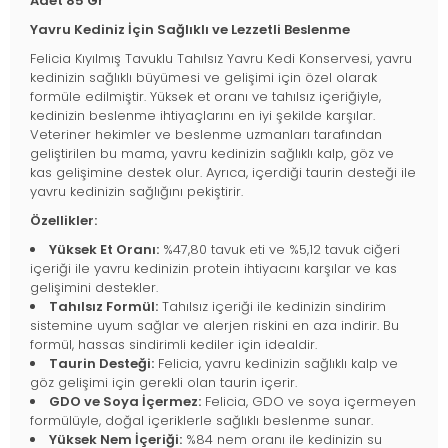
Adet 85 Gr
Yavru Kediniz İçin Sağlıklı ve Lezzetli Beslenme
Felicia Kıyılmış Tavuklu Tahılsız Yavru Kedi Konservesi, yavru
kedinizin sağlıklı büyümesi ve gelişimi için özel olarak
formüle edilmiştir. Yüksek et oranı ve tahılsız içeriğiyle,
kedinizin beslenme ihtiyaçlarını en iyi şekilde karşılar.
Veteriner hekimler ve beslenme uzmanları tarafından
geliştirilen bu mama, yavru kedinizin sağlıklı kalp, göz ve
kas gelişimine destek olur. Ayrıca, içerdiği taurin desteği ile
yavru kedinizin sağlığını pekiştirir.
Özellikler:
Yüksek Et Oranı:
%47,80 tavuk eti ve %5,12 tavuk ciğeri
içeriği ile yavru kedinizin protein ihtiyacını karşılar ve kas
gelişimini destekler.
Tahılsız Formül:
Tahılsız içeriği ile kedinizin sindirim
sistemine uyum sağlar ve alerjen riskini en aza indirir. Bu
formül, hassas sindirimli kediler için idealdir.
Taurin Desteği:
Felicia, yavru kedinizin sağlıklı kalp ve
göz gelişimi için gerekli olan taurin içerir.
GDO ve Soya İçermez:
Felicia, GDO ve soya içermeyen
formülüyle, doğal içeriklerle sağlıklı beslenme sunar.
Yüksek Nem İçeriği:
%84 nem oranı ile kedinizin su