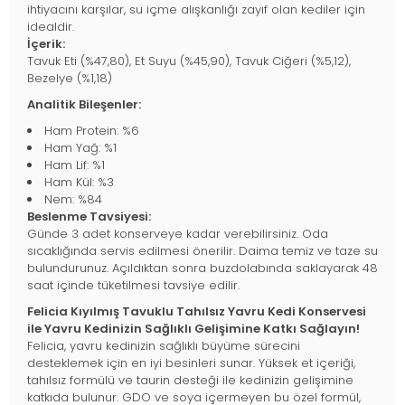
ihtiyacını karşılar, su içme alışkanlığı zayıf olan kediler için
idealdir.
İçerik:
Tavuk Eti (%47,80), Et Suyu (%45,90), Tavuk Ciğeri (%5,12),
Bezelye (%1,18)
Analitik Bileşenler:
Ham Protein: %6
Ham Yağ: %1
Ham Lif: %1
Ham Kül: %3
Nem: %84
Beslenme Tavsiyesi:
Günde 3 adet konserveye kadar verebilirsiniz. Oda
sıcaklığında servis edilmesi önerilir. Daima temiz ve taze su
bulundurunuz. Açıldıktan sonra buzdolabında saklayarak 48
saat içinde tüketilmesi tavsiye edilir.
Felicia Kıyılmış Tavuklu Tahılsız Yavru Kedi Konservesi
ile Yavru Kedinizin Sağlıklı Gelişimine Katkı Sağlayın!
Felicia, yavru kedinizin sağlıklı büyüme sürecini
desteklemek için en iyi besinleri sunar. Yüksek et içeriği,
tahılsız formülü ve taurin desteği ile kedinizin gelişimine
katkıda bulunur. GDO ve soya içermeyen bu özel formül,