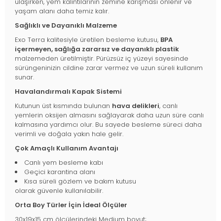
ulaşırken, yem kalıntılarının zemine karışması önlenir ve
yaşam alanı daha temiz kalır.
Sağlıklı ve Dayanıklı Malzeme
Exo Terra kalitesiyle üretilen besleme kutusu,
BPA
içermeyen, sağlığa zararsız ve dayanıklı plastik
malzemeden üretilmiştir. Pürüzsüz iç yüzeyi sayesinde
sürüngeninizin cildine zarar vermez ve uzun süreli kullanım
sunar.
Havalandırmalı Kapak Sistemi
Kutunun üst kısmında bulunan
hava delikleri
, canlı
yemlerin oksijen almasını sağlayarak daha uzun süre canlı
kalmasına yardımcı olur. Bu sayede besleme süreci daha
verimli ve doğala yakın hale gelir.
Çok Amaçlı Kullanım Avantajı
Canlı yem besleme kabı
Geçici karantina alanı
Kısa süreli gözlem ve bakım kutusu
olarak güvenle kullanılabilir.
Orta Boy Türler İçin İdeal Ölçüler
30x19x15 cm ölçülerindeki Medium boyut;