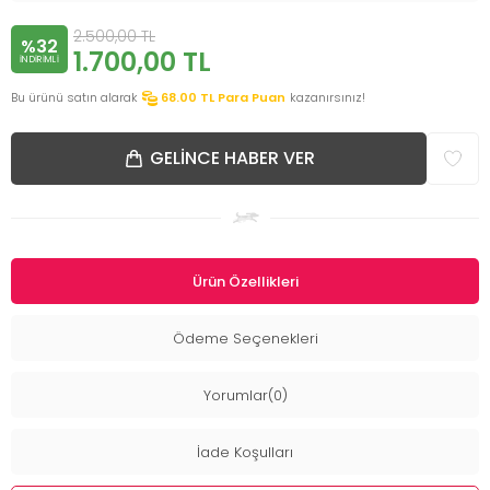
2.500,00
TL
%32
1.700,00
TL
INDIRIMLI
Bu ürünü satın alarak
68.00
TL Para Puan
kazanırsınız!
GELINCE HABER VER
Ürün Özellikleri
Ödeme Seçenekleri
Yorumlar(0)
İade Koşulları