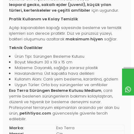
leopard gecko, sakallı ejder (juvenil), küçük yılan
türleri, kertenkeleler ve çeşitli amfibiler
için uygundur.
Pratik Kullanım ve Kolay Temizlik
Açılıp kapanabilen kapağı sayesinde besleme ve temizlik
işlemleri son derece pratiktir. Düz ve pürüzsüz yüzeyi,
bakteri oluşumunu azaltarak
maksimum hijyen
sağlar.
Teknik Özellikler
Ürün Tipi: Sürüngen Besleme Kutusu
Boyut: Medium 30 x 19 x 15 cm
Malzeme: Dayanıklı, sağlığa zararsız plastik
Havalandırma: Üst kapakta hava delikleri
Kullanım Alanı: Canlı yem besleme, karantina, gözlem
Uygun Türler: Orta boy sürüngenler ve amfibiler
Exo Terra Sürüngen Besleme Kutusu Medium
, canlı
yemle beslenen sürüngenlerin bakımını kolaylaştıran,
düzenli ve hijyenik bir besleme deneyimi sunar.
Profesyonel terraryum ekipmanları arasında yer alan bu
ürün,
petihtiyac.com
güvencesiyle güvenle tercih
edilebilir.
Marka:
Exo Terra
Menşei
Çin