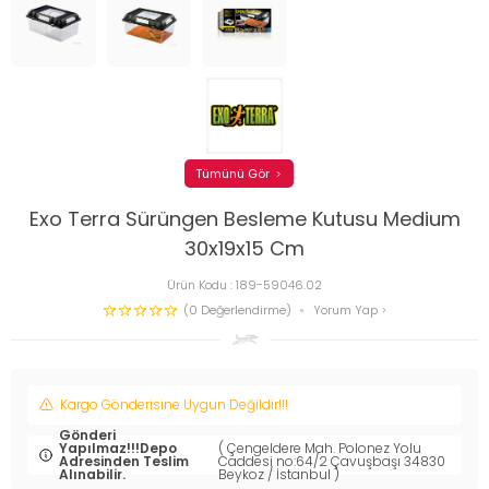
Tümünü Gör
Exo Terra Sürüngen Besleme Kutusu Medium
30x19x15 Cm
Ürün Kodu :
189-59046.02
(0 Değerlendirme)
Yorum Yap
Kargo Gönderisine Uygun Değildir!!!
Gönderi
Yapılmaz!!!Depo
( Çengeldere Mah. Polonez Yolu
Adresinden Teslim
Caddesi no:64/2 Çavuşbaşı 34830
Alınabilir.
Beykoz / İstanbul )