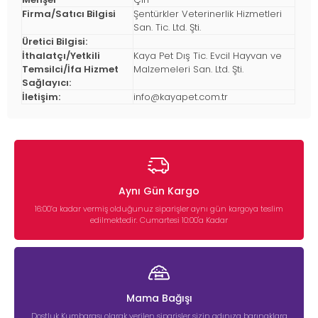
Firma/Satıcı Bilgisi
Şentürkler Veterinerlik Hizmetleri
San. Tic. Ltd. Şti.
Üretici Bilgisi:
İthalatçı/Yetkili
Kaya Pet Dış Tic. Evcil Hayvan ve
Temsilci/İfa Hizmet
Malzemeleri San. Ltd. Şti.
Sağlayıcı:
İletişim:
info@kayapet.com.tr
Aynı Gün Kargo
16:00’a kadar vermiş olduğunuz siparişler aynı gün kargoya teslim
edilmektedir. Cumartesi 10:00'a Kadar
Mama Bağışı
Dostluk Kumbarası olarak verilen siparişler sizin adınıza barınaklara