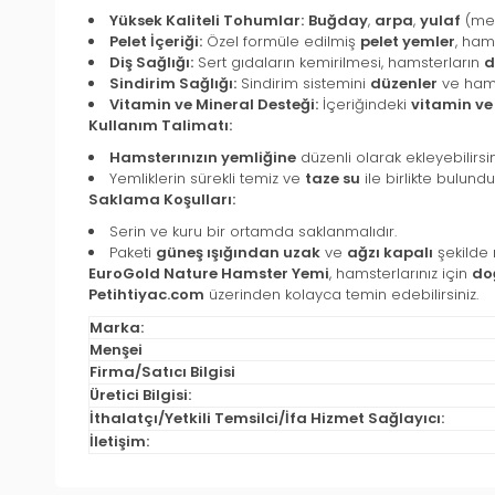
Yüksek Kaliteli Tohumlar:
Buğday
,
arpa
,
yulaf
(mev
Pelet İçeriği:
Özel formüle edilmiş
pelet yemler
, ham
Diş Sağlığı:
Sert gıdaların kemirilmesi, hamsterların
d
Sindirim Sağlığı:
Sindirim sistemini
düzenler
ve hamst
Vitamin ve Mineral Desteği:
İçeriğindeki
vitamin ve
Kullanım Talimatı:
Hamsterınızın yemliğine
düzenli olarak ekleyebilirsin
Yemliklerin sürekli temiz ve
taze su
ile birlikte bulundu
Saklama Koşulları:
Serin ve kuru bir ortamda saklanmalıdır.
Paketi
güneş ışığından uzak
ve
ağzı kapalı
şekilde
EuroGold Nature Hamster Yemi
, hamsterlarınız için
do
Petihtiyac.com
üzerinden kolayca temin edebilirsiniz.
Marka:
Menşei
Firma/Satıcı Bilgisi
Üretici Bilgisi:
İthalatçı/Yetkili Temsilci/İfa Hizmet Sağlayıcı:
İletişim: