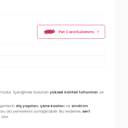
Pet Card Kullanımı
üdür. İçeriğinde bulunan
yüksek kaliteli tohumlar
ve
rgenlerin
diş yapıları
,
çene kasları
ve
sindirim
ve bu da yemelerini zorlaştırabilir. Bu nedenle,
sert
olur.