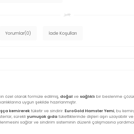
Yorumlar(0)
İade Koşulları
in özel olarak formüle edilmiş,
doğal
ve
sağlıklı
bir beslenme çözüm
anlıklarına uygun şekilde hazırlanmıştır.
şça kemirerek
tüketir ve sindirir.
EuroGold Hamster Yemi
, bu kemi
terlar, sürekli
yumuşak gıda
tükettiklerinde dişleri aşırı uzayabilir 
ülenmesini sağlar ve sindirim sisteminin düzenli çalışmasına yardımcı 