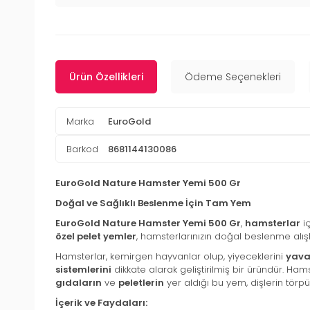
Ürün Özellikleri
Ödeme Seçenekleri
Marka
EuroGold
Barkod
8681144130086
EuroGold Nature Hamster Yemi 500 Gr
Doğal ve Sağlıklı Beslenme İçin Tam Yem
EuroGold Nature Hamster Yemi 500 Gr
,
hamsterlar
iç
özel pelet yemler
, hamsterlarınızın doğal beslenme alışk
Hamsterlar, kemirgen hayvanlar olup, yiyeceklerini
yava
sistemlerini
dikkate alarak geliştirilmiş bir üründür. Hams
gıdaların
ve
peletlerin
yer aldığı bu yem, dişlerin törp
İçerik ve Faydaları: