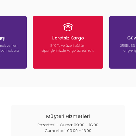
ışı
Ücretsiz Kargo
Güve
rak verilen
849 TL ve üzeri bütün
256Bit SSL
a barınaklara
siparişlerinizde kargo ücretsizdir.
alışver
.
Müşteri Hizmetleri
Pazartesi - Cuma: 09:00 - 18:00
Cumartesi: 09:00 - 13:00