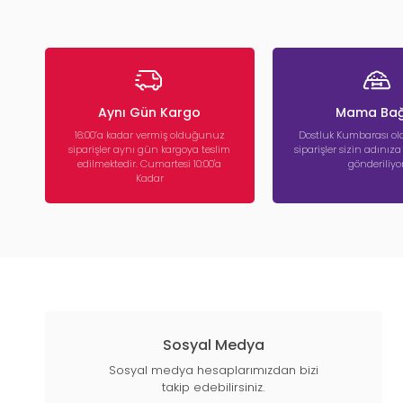
Aynı Gün Kargo
Mama Bağ
16:00’a kadar vermiş olduğunuz
Dostluk Kumbarası ola
siparişler aynı gün kargoya teslim
siparişler sizin adınız
edilmektedir. Cumartesi 10:00'a
gönderiliyor
Kadar
Sosyal Medya
Sosyal medya hesaplarımızdan bizi
takip edebilirsiniz.