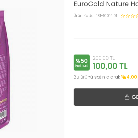
EuroGold Nature H
Ürün Kodu :
181-10014.01
200,00
TL
%50
100,00
TL
INDIRIMLI
Bu ürünü satın alarak
4.00
GE