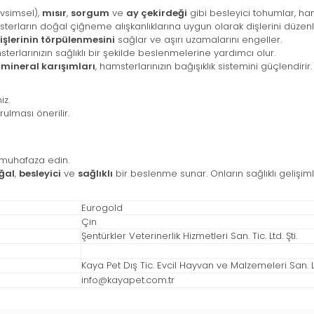
simsel),
mısır
,
sorgum
ve
ay çekirdeği
gibi besleyici tohumlar, hams
sterların doğal çiğneme alışkanlıklarına uygun olarak dişlerini düzenl
işlerinin törpülenmesini
sağlar ve aşırı uzamalarını engeller.
erlarınızın sağlıklı bir şekilde beslenmelerine yardımcı olur.
 mineral karışımları
, hamsterlarınızın bağışıklık sistemini güçlendirir.
iz.
rulması önerilir.
 muhafaza edin.
ğal
,
besleyici
ve
sağlıklı
bir beslenme sunar. Onların sağlıklı gelişiml
Eurogold
Çin
Şentürkler Veterinerlik Hizmetleri San. Tic. Ltd. Şti.
Kaya Pet Dış Tic. Evcil Hayvan ve Malzemeleri San. Ltd
info@kayapet.com.tr