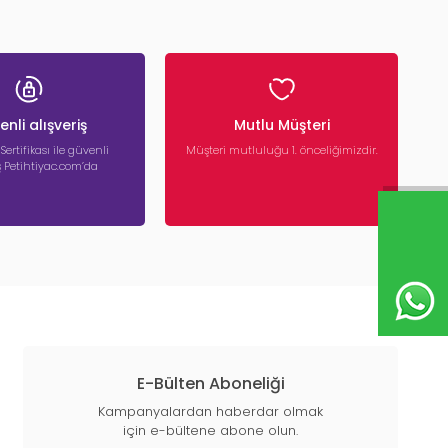
nli alışveriş
Mutlu Müşteri
 Sertifikası ile güvenli
Müşteri mutluluğu 1. önceliğimizdir.
iş Petihtiyac.com’da
E-Bülten Aboneliği
Kampanyalardan haberdar olmak
için e-bültene abone olun.