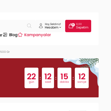
Hoş Geldiniz!
0,00
0
Hesabım
Sepetim
Blog
Kampanyalar
ar
 500 Gr
22
12
15
11
:
:
:
gün
saat
dakika
saniye