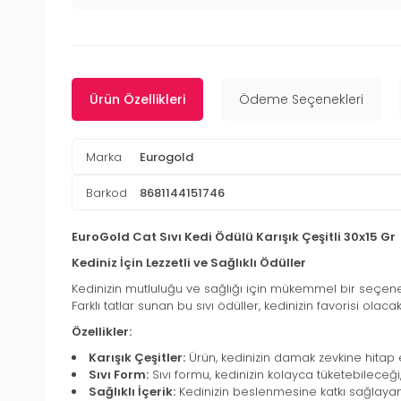
Ürün Özellikleri
Ödeme Seçenekleri
Marka
Eurogold
Barkod
8681144151746
EuroGold Cat Sıvı Kedi Ödülü Karışık Çeşitli 30x15 Gr
Kediniz İçin Lezzetli ve Sağlıklı Ödüller
Kedinizin mutluluğu ve sağlığı için mükemmel bir seçen
Farklı tatlar sunan bu sıvı ödüller, kedinizin favorisi olac
Özellikler:
Karışık Çeşitler:
Ürün, kedinizin damak zevkine hitap ede
Sıvı Form:
Sıvı formu, kedinizin kolayca tüketebileceği
Sağlıklı İçerik:
Kedinizin beslenmesine katkı sağlayan, 