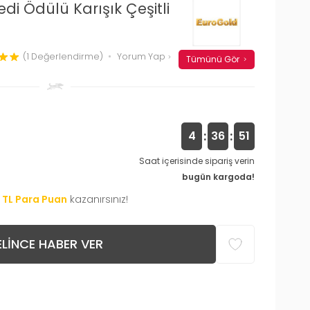
di Ödülü Karışık Çeşitli
(1 Değerlendirme)
Yorum Yap
Tümünü Gör
:
:
4
36
50
Saat içerisinde sipariş verin
bugün kargoda!
TL Para Puan
kazanırsınız!
LINCE HABER VER