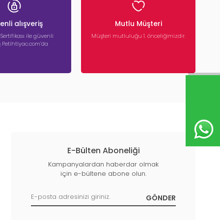
nli alışveriş
Mutlu Müşteri
 Sertifikası ile güvenli
Müşteri mutluluğu 1. önceliğimizdir.
iş Petihtiyac.com’da
E-Bülten Aboneliği
Kampanyalardan haberdar olmak
için e-bültene abone olun.