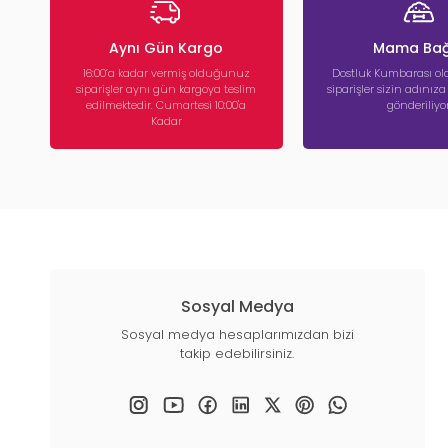
Aynı Gün Kargo
Mama Bağ
16:00’a kadar vermiş olduğunuz
Dostluk Kumbarası ola
siparişler aynı gün kargoya teslim
siparişler sizin adınız
edilmektedir. Cumartesi 10:00'a
gönderiliyor
Kadar
Sosyal Medya
Sosyal medya hesaplarımızdan bizi
takip edebilirsiniz.