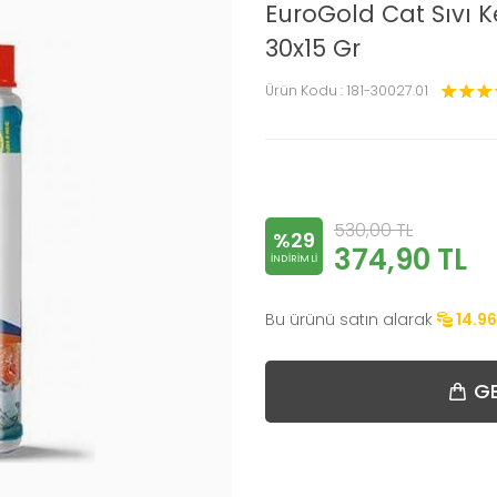
EuroGold Cat Sıvı Ke
30x15 Gr
Ürün Kodu :
181-30027.01
530,00
TL
%29
374,90
TL
INDIRIMLI
Bu ürünü satın alarak
14.96
GE