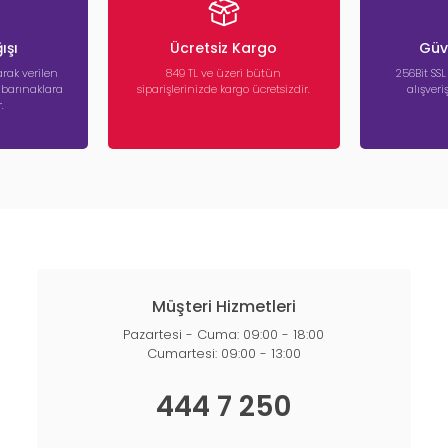
ışı
Ücretsiz Kargo
Güve
rak verilen
849 TL ve üzeri bütün
256Bit SSL
a barınaklara
siparişlerinizde kargo ücretsizdir.
alışver
.
Müşteri Hizmetleri
Pazartesi - Cuma: 09:00 - 18:00
Cumartesi: 09:00 - 13:00
444 7 250