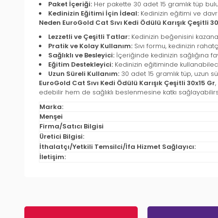
Paket İçeriği:
Her pakette 30 adet 15 gramlık tüp bulu
Kedinizin Eğitimi İçin İdeal:
Kedinizin eğitimi ve davr
Neden EuroGold Cat Sıvı Kedi Ödülü Karışık Çeşitli 3
Lezzetli ve Çeşitli Tatlar:
Kedinizin beğenisini kazanaca
Pratik ve Kolay Kullanım:
Sıvı formu, kedinizin rahat
Sağlıklı ve Besleyici:
İçeriğinde kedinizin sağlığına fa
Eğitim Destekleyici:
Kedinizin eğitiminde kullanabilec
Uzun Süreli Kullanım:
30 adet 15 gramlık tüp, uzun sür
EuroGold Cat Sıvı Kedi Ödülü Karışık Çeşitli 30x15 Gr
edebilir hem de sağlıklı beslenmesine katkı sağlayabilirsi
Marka:
Menşei
Firma/Satıcı Bilgisi
Üretici Bilgisi:
İthalatçı/Yetkili Temsilci/İfa Hizmet Sağlayıcı:
İletişim: