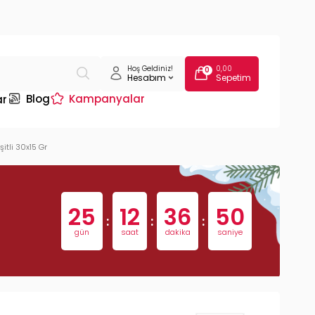
Hoş Geldiniz!
0,00
0
Hesabım
Sepetim
Blog
Kampanyalar
ar
şitli 30x15 Gr
25
12
36
49
:
:
:
gün
saat
dakika
saniye