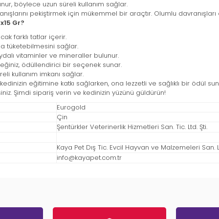
nur, böylece uzun süreli kullanım sağlar.
anışlarını pekiştirmek için mükemmel bir araçtır. Olumlu davranışları ö
0x15 Gr?
k farklı tatlar içerir.
ça tüketebilmesini sağlar.
ydalı vitaminler ve mineraller bulunur.
eğiniz, ödüllendirici bir seçenek sunar.
eli kullanım imkanı sağlar.
, kedinizin eğitimine katkı sağlarken, ona lezzetli ve sağlıklı bir ödül 
niz. Şimdi sipariş verin ve kedinizin yüzünü güldürün!
Eurogold
Çin
Şentürkler Veterinerlik Hizmetleri San. Tic. Ltd. Şti.
Kaya Pet Dış Tic. Evcil Hayvan ve Malzemeleri San. Ltd
info@kayapet.com.tr