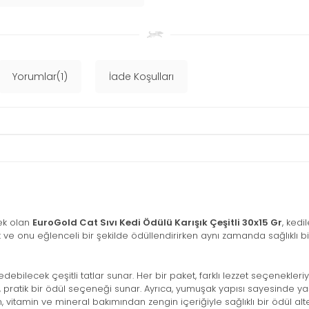
Yorumlar(1)
İade Koşulları
ek olan
EuroGold Cat Sıvı Kedi Ödülü Karışık Çeşitli 30x15 Gr
, kedi
ak ve onu eğlenceli bir şekilde ödüllendirirken aynı zamanda sağlıklı bir
bilecek çeşitli tatlar sunar. Her bir paket, farklı lezzet seçenekleriyle
, pratik bir ödül seçeneği sunar. Ayrıca, yumuşak yapısı sayesinde yaş
vitamin ve mineral bakımından zengin içeriğiyle sağlıklı bir ödül alte