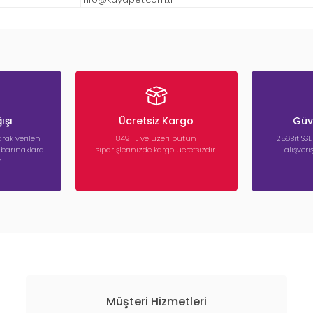
ışı
Ücretsiz Kargo
Güve
rak verilen
849 TL ve üzeri bütün
256Bit SSL
a barınaklara
siparişlerinizde kargo ücretsizdir.
alışver
.
Müşteri Hizmetleri