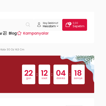
Hoş Geldiniz!
0,00
0
Hesabım
Sepetim
Blog
Kampanyalar
ar
 Kabı 30 Oz 14,5 Cm
22
12
04
17
:
:
:
gün
saat
dakika
saniye