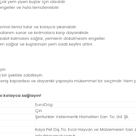
ok yem yiyen kuşlar için idealdir.
ngeller ve hızla temizlenebilir.
izi temiz tutar ve kolayca yıkanabilir.
ullanım sunar ve kırılmalara karşı dayanıklıdır.
 sabit kalmasını sağlar, yemlerin dökülmesini engeller.
 sağlar ve kuşlarınızın yem saati keyfini artırır.
yın.
bir şekilde sabitleyin.
 geniş kapasitesi ve dayanıklı yapısıyla mükemmel bir seçimdir. Hem 
ni kolayca sağlayın!
EuroDog
Çin
Şentürkler Veterinerlik Hizmetleri San. Tic. Ltd. Şti.
Kaya Pet Dış Tic. Evcil Hayvan ve Malzemeleri San. Ltd
info@kayapet.com.tr