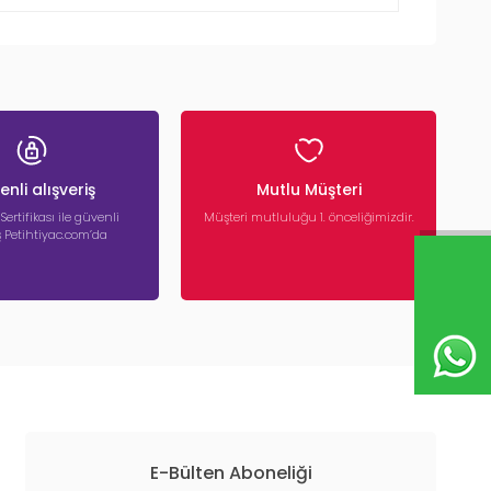
nli alışveriş
Mutlu Müşteri
 Sertifikası ile güvenli
Müşteri mutluluğu 1. önceliğimizdir.
iş Petihtiyac.com’da
E-Bülten Aboneliği