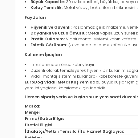
Büyük Kapasite:
30 oz kapasitesi, büyük kuşlar veya ç
Kolay Temizlik:
Metal yüzeyi, bakterilerin birikmesini e
Faydaları
Hijyenik ve Güvenli:
Paslanmaz çelik malzeme, yemlerin
Dayanıklı ve Uzun Ömürlü:
Metal yapısı, uzun süreli k
Pratik Kullanım:
Vidalı montaj sistemi, kabın kafeste
Estetik Görünüm:
Şık ve sade tasarımı, kafesinize uyum
Kullanım İpuçları
İlk kullanımdan önce kabı yıkayın.
Düzenli olarak temizleyerek hijyenik bir kullanım sağla
Vidalı montaj sistemini kullanarak kabı kafeste güvenli 
EuroDog Vidalı Metal Kuş Yem Kabı
, büyük kuşlar için
yem ihtiyaçlarını karşılamak için idealdir.
Hemen sipariş verin ve kuşlarınızın yem saati düzeni
Marka:
Menşei
Firma/Satıcı Bilgisi
Üretici Bilgisi:
İthalatçı/Yetkili Temsilci/İfa Hizmet Sağlayıcı:
İletişim: