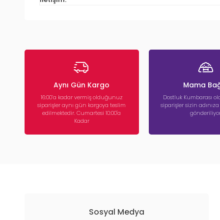
Aynı Gün Kargo
Mama Bağ
16:00’a kadar vermiş olduğunuz
Dostluk Kumbarası ola
siparişler aynı gün kargoya teslim
siparişler sizin adınız
edilmektedir. Cumartesi 10:00'a
gönderiliyor
Kadar
Sosyal Medya