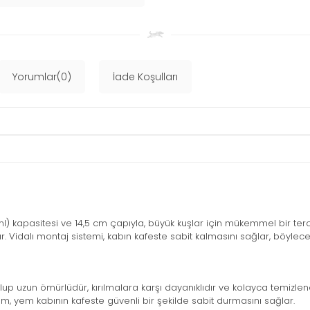
Yorumlar(0)
İade Koşulları
l) kapasitesi ve 14,5 cm çapıyla, büyük kuşlar için mükemmel bir terc
ır. Vidalı montaj sistemi, kabın kafeste sabit kalmasını sağlar, böyle
up uzun ömürlüdür, kırılmalara karşı dayanıklıdır ve kolayca temizlene
tem, yem kabının kafeste güvenli bir şekilde sabit durmasını sağlar.