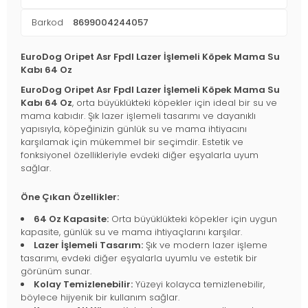
Barkod
8699004244057
EuroDog Oripet Asr Fpdl Lazer İşlemeli Köpek Mama Su
Kabı 64 Oz
EuroDog Oripet Asr Fpdl Lazer İşlemeli Köpek Mama Su
Kabı 64 Oz
, orta büyüklükteki köpekler için ideal bir su ve
mama kabıdır. Şık lazer işlemeli tasarımı ve dayanıklı
yapısıyla, köpeğinizin günlük su ve mama ihtiyacını
karşılamak için mükemmel bir seçimdir. Estetik ve
fonksiyonel özellikleriyle evdeki diğer eşyalarla uyum
sağlar.
Öne Çıkan Özellikler:
64 Oz Kapasite:
Orta büyüklükteki köpekler için uygun
kapasite, günlük su ve mama ihtiyaçlarını karşılar.
Lazer İşlemeli Tasarım:
Şık ve modern lazer işleme
tasarımı, evdeki diğer eşyalarla uyumlu ve estetik bir
görünüm sunar.
Kolay Temizlenebilir:
Yüzeyi kolayca temizlenebilir,
böylece hijyenik bir kullanım sağlar.