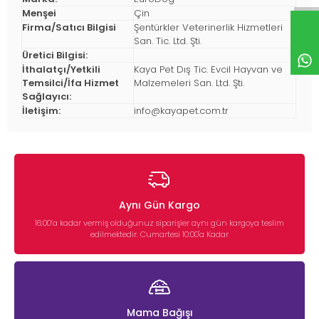
Menşei
Çin
Firma/Satıcı Bilgisi
Şentürkler Veterinerlik Hizmetleri
San. Tic. Ltd. Şti.
Üretici Bilgisi:
İthalatçı/Yetkili
Kaya Pet Dış Tic. Evcil Hayvan ve
Temsilci/İfa Hizmet
Malzemeleri San. Ltd. Şti.
Sağlayıcı:
İletişim:
info@kayapet.com.tr
Aynı Gün Kargo
16:00’a kadar vermiş olduğunuz siparişler aynı gün kargoya teslim
edilmektedir. Cumartesi 10:00'a Kadar
Mama Bağışı