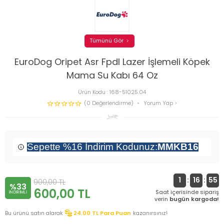
Tümünü Gör
EuroDog Oripet Asr Fpdl Lazer İşlemeli Köpek
Mama Su Kabı 64 Oz
Ürün Kodu :
168-51025.04
(0 Değerlendirme)
Yorum Yap
Sepette %16 İndirim Kodunuz:
MMKB16
1
:
16
:
55
900,00
TL
%33
600,00
TL
Saat içerisinde sipariş
INDIRIMLI
verin
bugün kargoda!
Bu ürünü satın alarak
24.00
TL Para Puan
kazanırsınız!