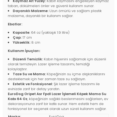
Kaymaz Alt Yüzey:
Kabın kaymasını engelleyen kaymaz
taban, dökülmeleri önler ve güvenli kullanım sunar.
Dayanıklı Malzeme:
Uzun ömürlü ve sağlam plastik
malzeme, dayanıklı bir kullanım sağlar.
Ebatlar:
Kapasite:
64 oz (yaklaşık 1.9 litre)
Çap:
17 cm
Yükseklik:
8 cm
Kullanım İpuçları:
Düzenli Temizlik:
Kabın hijyenini sağlamak için düzenli
olarak temizleyin. Lazer işleme tasarımı, temizliği
kolaylaştırır.
Taze Su ve Mama:
Köpeğinizin su içme alışkanlıklarını
desteklemek için her zaman taze su sağlayın.
Estetik ve Fonksiyonel:
Şık lazer işleme tasarımı ile
evinizde zarif bir detay yaratın.
EuroDog Oripet Asr Fpdl Lazer İşlemeli Köpek Mama Su
Kabı 64 Oz
, köpeğinizin sağlıklı beslenmesini sağlarken, ev
dekorasyonuna zarif bir katkı sunar. Hem estetik hem de
fonksiyonel bir seçenek olarak uzun süreli kullanım sağlar.
Marka:
EuroDog