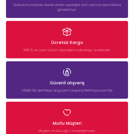
Dostluk Kumbarası olarak verilen siparişler sizin adınıza barınaklara
gönderiliyor.
Ücretsiz Kargo
849 TL ve üzeri bütün siparişlerinizde kargo ücretsizdir.
Güvenli alışveriş
256Bit SSL Sertifikası ile güvenli alışveriş Petihtiyac.com’da
Mutlu Müşteri
Müşteri mutluluğu 1. önceliğimizdir.