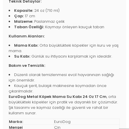
Teknik Detaylar:
Kapasite:
24 oz (710 ml)
Çap:
17 cm
Malzeme:
Paslanmaz çelik
Taban Özelliği:
Kaymayı önleyen kauçuk taban
Kullanım Alanları:
Mama Kabı:
Orta büyüklükteki köpekler için kuru ve yaş
mama.
Su Kabı:
Günlük su ihtiyacını karşılamak için idealdir.
Bakım ve Temizlik:
Düzenli olarak temizlenmesi evcil hayvanınızın sağlığı
için önemlidir.
Kauçuk şerit, bulaşık makinesine koymadan önce
çıkarılmalıdır.
EuroDog Metal Köpek Mama Su Kabı 24 Oz 17 Cm
, orta
büyüklükteki köpekler için pratik ve dayanıklı bir çözümdür.
Şık tasarımı ve kaymaz özelliği ile güvenli ve rahat bir
kullanım sunar.
Marka:
EuroDog
Menşei
Çin