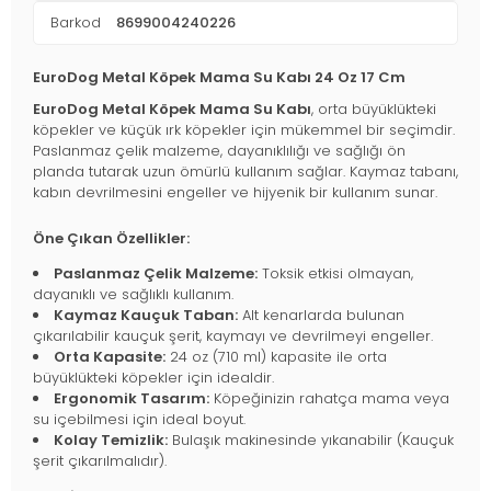
Barkod
8699004240226
EuroDog Metal Köpek Mama Su Kabı 24 Oz 17 Cm
EuroDog Metal Köpek Mama Su Kabı
, orta büyüklükteki
köpekler ve küçük ırk köpekler için mükemmel bir seçimdir.
Paslanmaz çelik malzeme, dayanıklılığı ve sağlığı ön
planda tutarak uzun ömürlü kullanım sağlar. Kaymaz tabanı,
kabın devrilmesini engeller ve hijyenik bir kullanım sunar.
Öne Çıkan Özellikler:
Paslanmaz Çelik Malzeme:
Toksik etkisi olmayan,
dayanıklı ve sağlıklı kullanım.
Kaymaz Kauçuk Taban:
Alt kenarlarda bulunan
çıkarılabilir kauçuk şerit, kaymayı ve devrilmeyi engeller.
Orta Kapasite:
24 oz (710 ml) kapasite ile orta
büyüklükteki köpekler için idealdir.
Ergonomik Tasarım:
Köpeğinizin rahatça mama veya
su içebilmesi için ideal boyut.
Kolay Temizlik:
Bulaşık makinesinde yıkanabilir (Kauçuk
şerit çıkarılmalıdır).