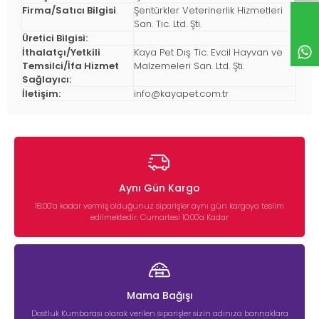
Firma/Satıcı Bilgisi
Şentürkler Veterinerlik Hizmetleri
San. Tic. Ltd. Şti.
Üretici Bilgisi:
İthalatçı/Yetkili
Kaya Pet Dış Tic. Evcil Hayvan ve
Temsilci/İfa Hizmet
Malzemeleri San. Ltd. Şti.
Sağlayıcı:
İletişim:
info@kayapet.com.tr
Aynı Gün Kargo
16:00’a kadar vermiş olduğunuz siparişler aynı gün kargoya teslim
edilmektedir. Cumartesi 10:00'a Kadar
Mama Bağışı
Dostluk Kumbarası olarak verilen siparişler sizin adınıza barınaklara