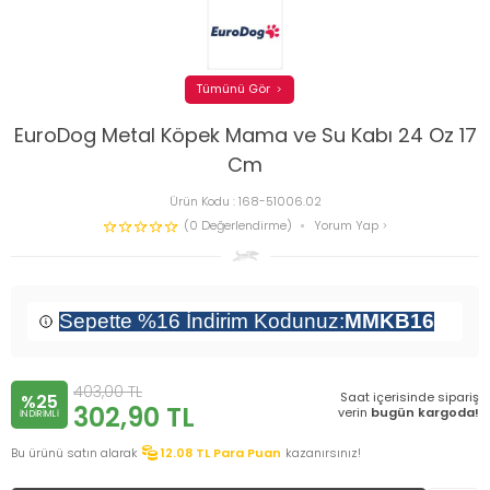
Tümünü Gör
EuroDog Metal Köpek Mama ve Su Kabı 24 Oz 17
Cm
Ürün Kodu :
168-51006.02
(0 Değerlendirme)
Yorum Yap
Sepette %16 İndirim Kodunuz:
MMKB16
403,00
TL
Saat içerisinde sipariş
%25
302,90
TL
verin
bugün kargoda!
INDIRIMLI
Bu ürünü satın alarak
12.08
TL Para Puan
kazanırsınız!