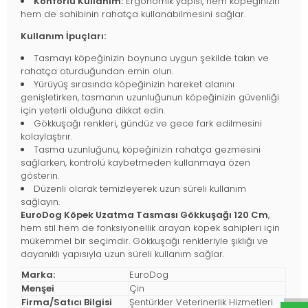
Konforlu Kullanım:
Ergonomik yapısı, hem köpeğinizin
hem de sahibinin rahatça kullanabilmesini sağlar.
Kullanım İpuçları:
Tasmayı köpeğinizin boynuna uygun şekilde takın ve
rahatça oturduğundan emin olun.
Yürüyüş sırasında köpeğinizin hareket alanını
genişletirken, tasmanın uzunluğunun köpeğinizin güvenliği
için yeterli olduğuna dikkat edin.
Gökkuşağı renkleri, gündüz ve gece fark edilmesini
kolaylaştırır.
Tasma uzunluğunu, köpeğinizin rahatça gezmesini
sağlarken, kontrolü kaybetmeden kullanmaya özen
gösterin.
Düzenli olarak temizleyerek uzun süreli kullanım
sağlayın.
EuroDog Köpek Uzatma Tasması Gökkuşağı 120 Cm
,
hem stil hem de fonksiyonellik arayan köpek sahipleri için
mükemmel bir seçimdir. Gökkuşağı renkleriyle şıklığı ve
dayanıklı yapısıyla uzun süreli kullanım sağlar.
Marka:
EuroDog
Menşei
Çin
Firma/Satıcı Bilgisi
Şentürkler Veterinerlik Hizmetleri