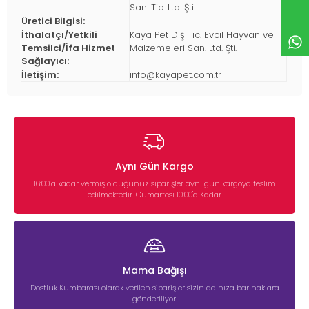
San. Tic. Ltd. Şti.
Üretici Bilgisi:
İthalatçı/Yetkili
Kaya Pet Dış Tic. Evcil Hayvan ve
Temsilci/İfa Hizmet
Malzemeleri San. Ltd. Şti.
Sağlayıcı:
İletişim:
info@kayapet.com.tr
Aynı Gün Kargo
16:00’a kadar vermiş olduğunuz siparişler aynı gün kargoya teslim
edilmektedir. Cumartesi 10:00'a Kadar
Mama Bağışı
Dostluk Kumbarası olarak verilen siparişler sizin adınıza barınaklara
gönderiliyor.