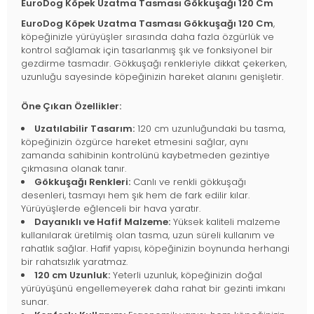
EuroDog Köpek Uzatma Tasması Gökkuşağı 120 Cm
EuroDog Köpek Uzatma Tasması Gökkuşağı 120 Cm
,
köpeğinizle yürüyüşler sırasında daha fazla özgürlük ve
kontrol sağlamak için tasarlanmış şık ve fonksiyonel bir
gezdirme tasmadır. Gökkuşağı renkleriyle dikkat çekerken,
uzunluğu sayesinde köpeğinizin hareket alanını genişletir.
Öne Çıkan Özellikler:
Uzatılabilir Tasarım:
120 cm uzunluğundaki bu tasma,
köpeğinizin özgürce hareket etmesini sağlar, aynı
zamanda sahibinin kontrolünü kaybetmeden gezintiye
çıkmasına olanak tanır.
Gökkuşağı Renkleri:
Canlı ve renkli gökkuşağı
desenleri, tasmayı hem şık hem de fark edilir kılar.
Yürüyüşlerde eğlenceli bir hava yaratır.
Dayanıklı ve Hafif Malzeme:
Yüksek kaliteli malzeme
kullanılarak üretilmiş olan tasma, uzun süreli kullanım ve
rahatlık sağlar. Hafif yapısı, köpeğinizin boynunda herhangi
bir rahatsızlık yaratmaz.
120 cm Uzunluk:
Yeterli uzunluk, köpeğinizin doğal
yürüyüşünü engellemeyerek daha rahat bir gezinti imkanı
sunar.