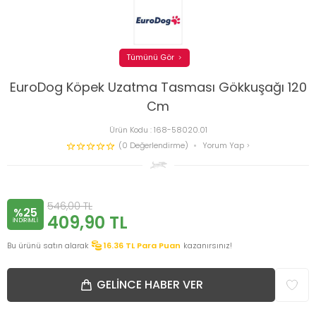
Tümünü Gör
EuroDog Köpek Uzatma Tasması Gökkuşağı 120
Cm
Ürün Kodu :
168-58020.01
(0 Değerlendirme)
Yorum Yap
546,00
TL
%25
409,90
TL
INDIRIMLI
Bu ürünü satın alarak
16.36
TL Para Puan
kazanırsınız!
GELINCE HABER VER