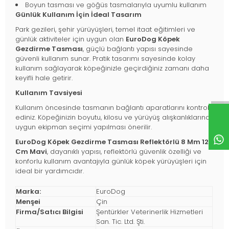
Boyun tasması ve göğüs tasmalarıyla uyumlu kullanım
Günlük Kullanım İçin İdeal Tasarım
Park gezileri, şehir yürüyüşleri, temel itaat eğitimleri ve
günlük aktiviteler için uygun olan
EuroDog Köpek
Gezdirme Tasması
, güçlü bağlantı yapısı sayesinde
güvenli kullanım sunar. Pratik tasarımı sayesinde kolay
kullanım sağlayarak köpeğinizle geçirdiğiniz zamanı daha
keyifli hale getirir.
Kullanım Tavsiyesi
Kullanım öncesinde tasmanın bağlantı aparatlarını kontrol
ediniz. Köpeğinizin boyutu, kilosu ve yürüyüş alışkanlıklarına
uygun ekipman seçimi yapılması önerilir.
EuroDog Köpek Gezdirme Tasması Reflektörlü 8 Mm 120
Cm Mavi
, dayanıklı yapısı, reflektörlü güvenlik özelliği ve
konforlu kullanım avantajıyla günlük köpek yürüyüşleri için
ideal bir yardımcıdır.
Marka:
EuroDog
Menşei
Çin
Firma/Satıcı Bilgisi
Şentürkler Veterinerlik Hizmetleri
San. Tic. Ltd. Şti.