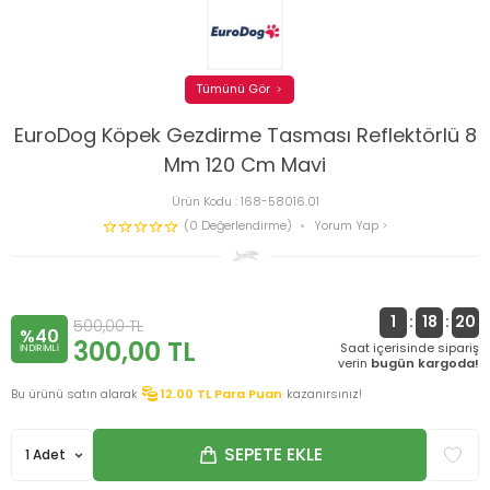
Tümünü Gör
EuroDog Köpek Gezdirme Tasması Reflektörlü 8
Mm 120 Cm Mavi
Ürün Kodu :
168-58016.01
(0 Değerlendirme)
Yorum Yap
1
:
18
:
19
500,00
TL
%40
300,00
TL
Saat içerisinde sipariş
INDIRIMLI
verin
bugün kargoda!
Bu ürünü satın alarak
12.00
TL Para Puan
kazanırsınız!
SEPETE EKLE