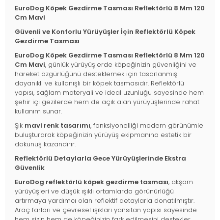
EuroDog Köpek Gezdirme Tasması Reflektörlü 8 Mm 120
Cm Mavi
Güvenli ve Konforlu Yürüyüşler İçin Reflektörlü Köpek
Gezdirme Tasması
EuroDog Köpek Gezdirme Tasması Reflektörlü 8 Mm 120
Cm Mavi
, günlük yürüyüşlerde köpeğinizin güvenliğini ve
hareket özgürlüğünü desteklemek için tasarlanmış
dayanıklı ve kullanışlı bir köpek tasmasıdır. Reflektörlü
yapısı, sağlam materyali ve ideal uzunluğu sayesinde hem
şehir içi gezilerde hem de açık alan yürüyüşlerinde rahat
kullanım sunar.
Şık
mavi renk tasarımı
, fonksiyonelliği modern görünümle
buluşturarak köpeğinizin yürüyüş ekipmanına estetik bir
dokunuş kazandırır.
Reflektörlü Detaylarla Gece Yürüyüşlerinde Ekstra
Güvenlik
EuroDog reflektörlü köpek gezdirme tasması
, akşam
yürüyüşleri ve düşük ışıklı ortamlarda görünürlüğü
artırmaya yardımcı olan reflektif detaylarla donatılmıştır.
Araç farları ve çevresel ışıkları yansıtan yapısı sayesinde
hem sizin hem de köpeğinizin fark edilmesini destekler.