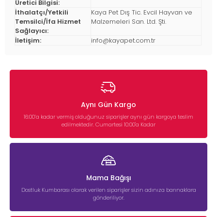
Üretici Bilgisi:
İthalatçı/Yetkili
Kaya Pet Dış Tic. Evcil Hayvan ve
Temsilci/İfa Hizmet
Malzemeleri San. Ltd. Şti.
Sağlayıcı:
İletişim:
info@kayapet.com.tr
Aynı Gün Kargo
16:00’a kadar vermiş olduğunuz siparişler aynı gün kargoya teslim
edilmektedir. Cumartesi 10:00'a Kadar
Mama Bağışı
Dostluk Kumbarası olarak verilen siparişler sizin adınıza barınaklara
gönderiliyor.