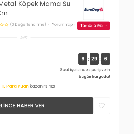
li Metal Köpek Mama Su
 Cm
(0 Değerlendirme)
Yorum Yap
Tümünü Gör
:
:
6
29
5
Saat içerisinde sipariş verin
bugün kargoda!
TL Para Puan
kazanırsınız!
LINCE HABER VER