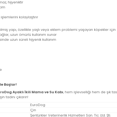
az, hijyeniktir
cim
lemlerini kolaylaştırır
ilmiş yapı, özellikle yaşlı veya eklem problemi yaşayan köpekler için 
lar, uzun ömürlü kullanım sunar
de uzun süreli hijyenik kullanım
ve
le Başlar!
roDog Ayaklı İkili Mama ve Su Kabı
, hem işlevselliği hem de şık ta
in tadını çıkarın!
EuroDog
Çin
Şentürkler Veterinerlik Hizmetleri San. Tic. Ltd. Şti.