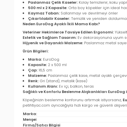
Paslanmaz Çelik Kaseler:
Kolay temizlenir, koku yapm
500 ml x 2 Kapasite:
Orta boy köpekler için ideal ha
Kaymaz Taban:
Sallanmayı ve devrilmeyi önler
Çıkartılabilir Kaseler:
Temizlik ve yeniden doldurma iş
Neden EuroDog Ayaklı İkili Mama Kabı?
Veteriner Hekimlerce Tavsiye Edilen Ergonomi:
Yükselt
Estetik ve Sağlam Tasarım:
Ev dekorasyonuna uyum sağ
Hijyenik ve Dayanıklı Malzeme:
Paslanmaz metal sayesin
Ürün Bilgileri:
Marka:
EuroDog
Kapasite:
2 x 500 ml
Çap:
16,5 cm
Malzeme:
Paslanmaz çelik kase, metal ayaklı çerçe
Renk:
Gri (stand), metalik (kase)
Kullanım Alanı:
Ev içi, balkon, teras
Sağlıklı ve Konforlu Beslenme Alışkanlıkları EuroDog i
Köpeğinizin beslenme konforunu artırmak istiyorsanız,
Eu
petihtiyac.com ayrıcalığıyla hızlı kargo ve güvenli alışveriş
Marka:
Menşei
Firma/Satıcı Bilgisi