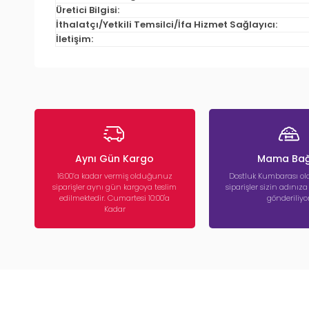
Üretici Bilgisi:
İthalatçı/Yetkili Temsilci/İfa Hizmet Sağlayıcı:
İletişim:
Aynı Gün Kargo
Mama Bağ
16:00’a kadar vermiş olduğunuz
Dostluk Kumbarası ola
siparişler aynı gün kargoya teslim
siparişler sizin adınız
edilmektedir. Cumartesi 10:00'a
gönderiliyor
Kadar