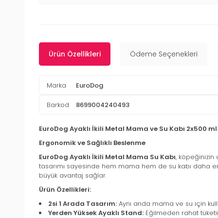
Ürün Özellikleri
Ödeme Seçenekleri
Marka
EuroDog
Barkod
8699004240493
EuroDog Ayaklı İkili Metal Mama ve Su Kabı 2x500 ml
Ergonomik ve Sağlıklı Beslenme
EuroDog Ayaklı İkili Metal Mama Su Kabı
, köpeğinizin
tasarımı sayesinde hem mama hem de su kabı daha ergono
büyük avantaj sağlar.
Ürün Özellikleri:
2si 1 Arada Tasarım:
Aynı anda mama ve su için kull
Yerden Yüksek Ayaklı Stand:
Eğilmeden rahat tüketim