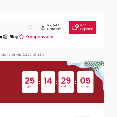
Hoş Geldiniz!
0,00
0
Hesabım
Sepetim
Blog
Kampanyalar
ar
pek Mama Su Kabı 2x500 Ml 16,5 Cm
25
14
29
04
:
:
:
gün
saat
dakika
saniye