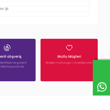
. Şti.
nli alışveriş
Mutlu Müşteri
 Sertifikası ile güvenli
Müşteri mutluluğu 1. önceliğimizdir.
iş Petihtiyac.com’da