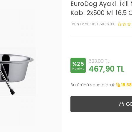
EuroDog Ayaklı İki
Kabı 2x500 Ml 16,5
Ürün Kodu :
168-51016.03
623,00
TL
%25
467,90
TL
INDIRIMLI
Bu ürünü satın alarak
18.68
GE