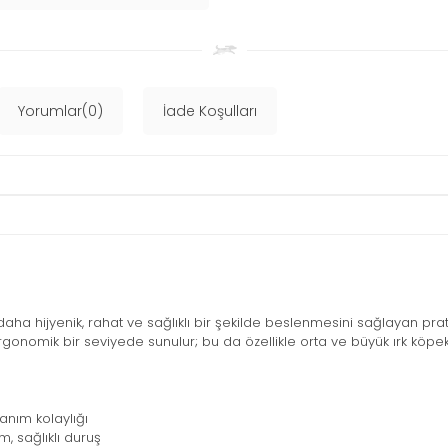
Yorumlar(0)
İade Koşulları
 daha hijyenik, rahat ve sağlıklı bir şekilde beslenmesini sağlayan p
mik bir seviyede sunulur; bu da özellikle orta ve büyük ırk köpekle
anım kolaylığı
, sağlıklı duruş