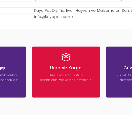
Kaya Pet Dış Tic. Evcil Hayvan ve Malzemeleri San. Ltd
info@kayapet.com.tr
ışı
Ücretsiz Kargo
Güve
rak verilen
849 TL ve üzeri bütün
256Bit SSL
a barınaklara
siparişlerinizde kargo ücretsizdir.
alışver
.