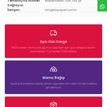
Temsilci/İfa Hizmet
Malzemeleri San. Ltd. Şti.
Sağlayıcı:
İletişim:
info@kayapet.com.tr
Aynı Gün Kargo
16:00’a kadar vermiş olduğunuz siparişler aynı gün kargoya teslim
edilmektedir. Cumartesi 10:00'a Kadar
Mama Bağışı
Dostluk Kumbarası olarak verilen siparişler sizin adınıza barınaklara
gönderiliyor.