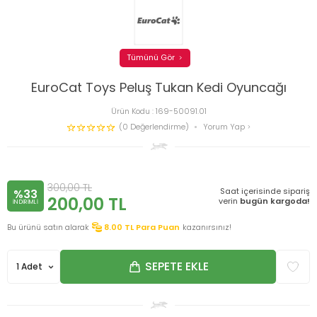
Tümünü Gör
EuroCat Toys Peluş Tukan Kedi Oyuncağı
Ürün Kodu :
169-50091.01
(0 Değerlendirme)
Yorum Yap
300,00
TL
Saat içerisinde sipariş
%33
200,00
TL
verin
bugün kargoda!
INDIRIMLI
Bu ürünü satın alarak
8.00
TL Para Puan
kazanırsınız!
SEPETE EKLE