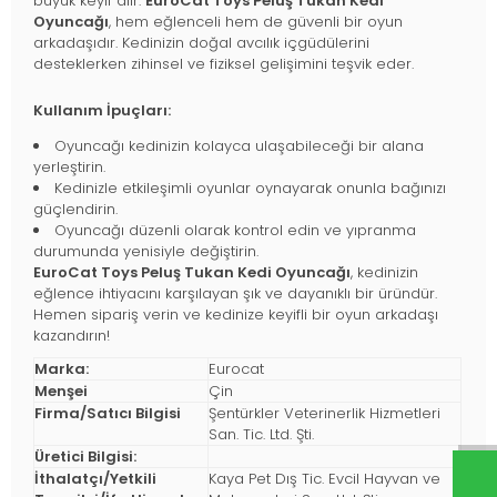
büyük keyif alır.
EuroCat Toys Peluş Tukan Kedi
Oyuncağı
, hem eğlenceli hem de güvenli bir oyun
arkadaşıdır. Kedinizin doğal avcılık içgüdülerini
desteklerken zihinsel ve fiziksel gelişimini teşvik eder.
Kullanım İpuçları:
Oyuncağı kedinizin kolayca ulaşabileceği bir alana
yerleştirin.
Kedinizle etkileşimli oyunlar oynayarak onunla bağınızı
güçlendirin.
Oyuncağı düzenli olarak kontrol edin ve yıpranma
durumunda yenisiyle değiştirin.
EuroCat Toys Peluş Tukan Kedi Oyuncağı
, kedinizin
eğlence ihtiyacını karşılayan şık ve dayanıklı bir üründür.
Hemen sipariş verin ve kedinize keyifli bir oyun arkadaşı
kazandırın!
Marka:
Eurocat
Menşei
Çin
Firma/Satıcı Bilgisi
Şentürkler Veterinerlik Hizmetleri
San. Tic. Ltd. Şti.
Üretici Bilgisi:
İthalatçı/Yetkili
Kaya Pet Dış Tic. Evcil Hayvan ve