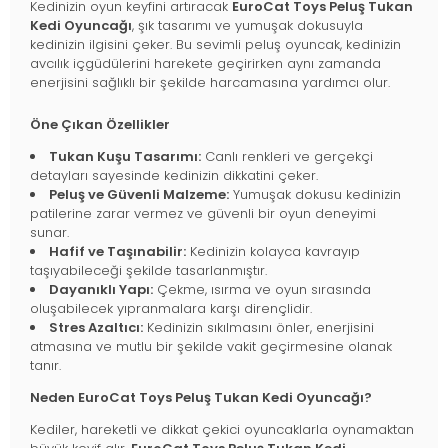
Kedinizin oyun keyfini artıracak
EuroCat Toys Peluş Tukan
Kedi Oyuncağı
, şık tasarımı ve yumuşak dokusuyla
kedinizin ilgisini çeker. Bu sevimli peluş oyuncak, kedinizin
avcılık içgüdülerini harekete geçirirken aynı zamanda
enerjisini sağlıklı bir şekilde harcamasına yardımcı olur.
Öne Çıkan Özellikler
Tukan Kuşu Tasarımı:
Canlı renkleri ve gerçekçi
detayları sayesinde kedinizin dikkatini çeker.
Peluş ve Güvenli Malzeme:
Yumuşak dokusu kedinizin
patilerine zarar vermez ve güvenli bir oyun deneyimi
sunar.
Hafif ve Taşınabilir:
Kedinizin kolayca kavrayıp
taşıyabileceği şekilde tasarlanmıştır.
Dayanıklı Yapı:
Çekme, ısırma ve oyun sırasında
oluşabilecek yıpranmalara karşı dirençlidir.
Stres Azaltıcı:
Kedinizin sıkılmasını önler, enerjisini
atmasına ve mutlu bir şekilde vakit geçirmesine olanak
tanır.
Neden EuroCat Toys Peluş Tukan Kedi Oyuncağı?
Kediler, hareketli ve dikkat çekici oyuncaklarla oynamaktan