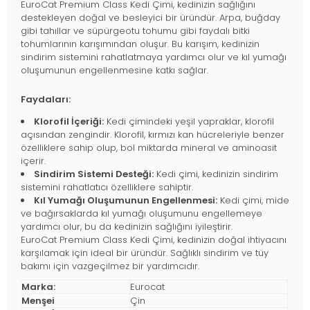
EuroCat Premium Class Kedi Çimi, kedinizin sağlığını
destekleyen doğal ve besleyici bir üründür. Arpa, buğday
gibi tahıllar ve süpürgeotu tohumu gibi faydalı bitki
tohumlarının karışımından oluşur. Bu karışım, kedinizin
sindirim sistemini rahatlatmaya yardımcı olur ve kıl yumağı
oluşumunun engellenmesine katkı sağlar.
Faydaları:
Klorofil İçeriği:
Kedi çimindeki yeşil yapraklar, klorofil
açısından zengindir. Klorofil, kırmızı kan hücreleriyle benzer
özelliklere sahip olup, bol miktarda mineral ve aminoasit
içerir.
Sindirim Sistemi Desteği:
Kedi çimi, kedinizin sindirim
sistemini rahatlatıcı özelliklere sahiptir.
Kıl Yumağı Oluşumunun Engellenmesi:
Kedi çimi, mide
ve bağırsaklarda kıl yumağı oluşumunu engellemeye
yardımcı olur, bu da kedinizin sağlığını iyileştirir.
EuroCat Premium Class Kedi Çimi, kedinizin doğal ihtiyacını
karşılamak için ideal bir üründür. Sağlıklı sindirim ve tüy
bakımı için vazgeçilmez bir yardımcıdır.
Marka:
Eurocat
Menşei
Çin