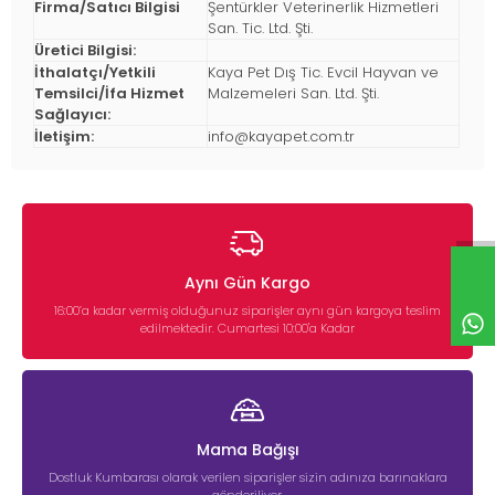
Firma/Satıcı Bilgisi
Şentürkler Veterinerlik Hizmetleri
San. Tic. Ltd. Şti.
Üretici Bilgisi:
İthalatçı/Yetkili
Kaya Pet Dış Tic. Evcil Hayvan ve
Temsilci/İfa Hizmet
Malzemeleri San. Ltd. Şti.
Sağlayıcı:
İletişim:
info@kayapet.com.tr
Aynı Gün Kargo
16:00’a kadar vermiş olduğunuz siparişler aynı gün kargoya teslim
edilmektedir. Cumartesi 10:00'a Kadar
Mama Bağışı
Dostluk Kumbarası olarak verilen siparişler sizin adınıza barınaklara
gönderiliyor.