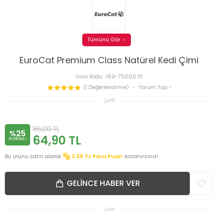
Tümünü Gör
EuroCat Premium Class Natürel Kedi Çimi
Ürün Kodu :
169-75000.01
(1 Değerlendirme)
Yorum Yap
86,00
TL
%25
64,90
TL
INDIRIMLI
Bu ürünü satın alarak
2.56
TL Para Puan
kazanırsınız!
GELINCE HABER VER