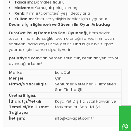
Tasarım:
Domates figürlü
Malzeme:
Yumuşak peluş kumaş
Renk:
Kırmızı (domates) yeşil detaylarla
Kullanım:
Yavru ve yetişkin kediler için uygundur
Kediniz İçin Eğlenceli ve Güvenli Bir Oyun Arkadaşı
EuroCat Peluş Domates Kedi Oyuncağı
, hem sevimli
tasarımı hem de sağlıklı oyun olanağı ile kedinizin oyun
saatlerini daha keyifli hale getirir. Ona küçük bir sürpriz
yapmak için hemen sipariş verin!
petihtiyac.com
dan hemen satın alın, kedinizin yeni favori
oyuncağını kapın!
Marka:
EuroCat
Menşei
Çin
Firma/Satıcı Bilgisi
Şentürkler Veterinerlik Hizmetleri
San. Tic. Ltd. Şti.
Üretici Bilgisi:
İthalatçı/Yetkili
Kaya Pet Dış Tic. Evcil Hayvan ve
Temsilci/İfa Hizmet
Malzemeleri San. Ltd. Şti.
Sağlayıcı:
İletişim:
info@kayapet.com.tr