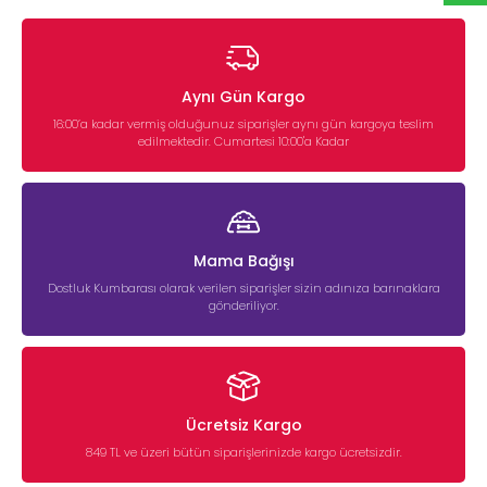
Aynı Gün Kargo
16:00’a kadar vermiş olduğunuz siparişler aynı gün kargoya teslim
edilmektedir. Cumartesi 10:00'a Kadar
Mama Bağışı
Dostluk Kumbarası olarak verilen siparişler sizin adınıza barınaklara
gönderiliyor.
Ücretsiz Kargo
849 TL ve üzeri bütün siparişlerinizde kargo ücretsizdir.