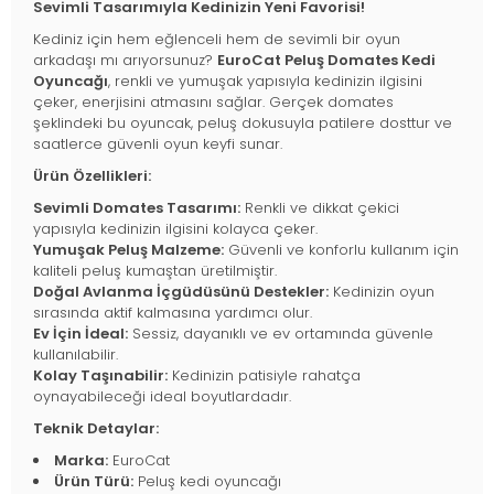
Sevimli Tasarımıyla Kedinizin Yeni Favorisi!
Kediniz için hem eğlenceli hem de sevimli bir oyun
arkadaşı mı arıyorsunuz?
EuroCat Peluş Domates Kedi
Oyuncağı
, renkli ve yumuşak yapısıyla kedinizin ilgisini
çeker, enerjisini atmasını sağlar. Gerçek domates
şeklindeki bu oyuncak, peluş dokusuyla patilere dosttur ve
saatlerce güvenli oyun keyfi sunar.
Ürün Özellikleri:
Sevimli Domates Tasarımı:
Renkli ve dikkat çekici
yapısıyla kedinizin ilgisini kolayca çeker.
Yumuşak Peluş Malzeme:
Güvenli ve konforlu kullanım için
kaliteli peluş kumaştan üretilmiştir.
Doğal Avlanma İçgüdüsünü Destekler:
Kedinizin oyun
sırasında aktif kalmasına yardımcı olur.
Ev İçin İdeal:
Sessiz, dayanıklı ve ev ortamında güvenle
kullanılabilir.
Kolay Taşınabilir:
Kedinizin patisiyle rahatça
oynayabileceği ideal boyutlardadır.
Teknik Detaylar:
Marka:
EuroCat
Ürün Türü:
Peluş kedi oyuncağı