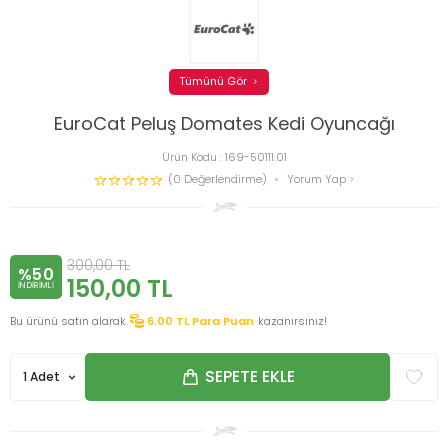
Tümünü Gör
EuroCat Peluş Domates Kedi Oyuncağı
Ürün Kodu :
169-50111.01
(0 Değerlendirme)
Yorum Yap
300,00
TL
%50
150,00
TL
INDIRIMLI
Bu ürünü satın alarak
6.00
TL Para Puan
kazanırsınız!
SEPETE EKLE