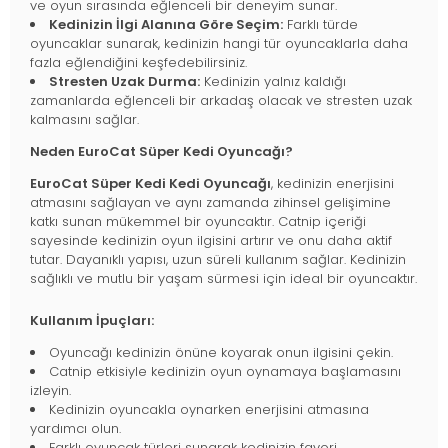
ve oyun sırasında eğlenceli bir deneyim sunar.
Kedinizin İlgi Alanına Göre Seçim:
Farklı türde
oyuncaklar sunarak, kedinizin hangi tür oyuncaklarla daha
fazla eğlendiğini keşfedebilirsiniz.
Stresten Uzak Durma:
Kedinizin yalnız kaldığı
zamanlarda eğlenceli bir arkadaş olacak ve stresten uzak
kalmasını sağlar.
Neden EuroCat Süper Kedi Oyuncağı?
EuroCat Süper Kedi Kedi Oyuncağı
, kedinizin enerjisini
atmasını sağlayan ve aynı zamanda zihinsel gelişimine
katkı sunan mükemmel bir oyuncaktır. Catnip içeriği
sayesinde kedinizin oyun ilgisini artırır ve onu daha aktif
tutar. Dayanıklı yapısı, uzun süreli kullanım sağlar. Kedinizin
sağlıklı ve mutlu bir yaşam sürmesi için ideal bir oyuncaktır.
Kullanım İpuçları:
Oyuncağı kedinizin önüne koyarak onun ilgisini çekin.
Catnip etkisiyle kedinizin oyun oynamaya başlamasını
izleyin.
Kedinizin oyuncakla oynarken enerjisini atmasına
yardımcı olun.
Farklı oyuncak türleri sunarak kedinizin favori