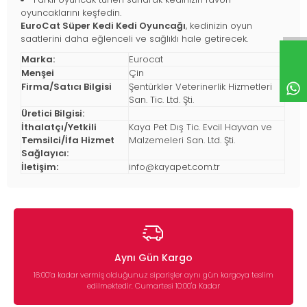
oyuncaklarını keşfedin.
EuroCat Süper Kedi Kedi Oyuncağı
, kedinizin oyun
saatlerini daha eğlenceli ve sağlıklı hale getirecek.
Marka:
Eurocat
Menşei
Çin
Firma/Satıcı Bilgisi
Şentürkler Veterinerlik Hizmetleri
San. Tic. Ltd. Şti.
Üretici Bilgisi:
İthalatçı/Yetkili
Kaya Pet Dış Tic. Evcil Hayvan ve
Temsilci/İfa Hizmet
Malzemeleri San. Ltd. Şti.
Sağlayıcı:
İletişim:
info@kayapet.com.tr
Aynı Gün Kargo
16:00’a kadar vermiş olduğunuz siparişler aynı gün kargoya teslim
edilmektedir. Cumartesi 10:00'a Kadar