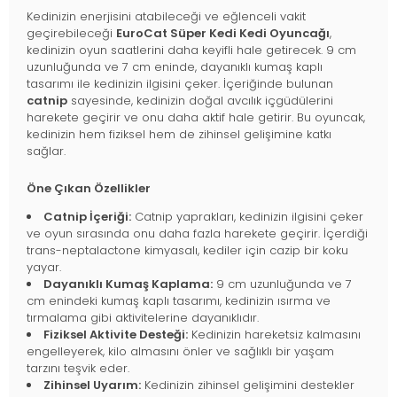
Kedinizin enerjisini atabileceği ve eğlenceli vakit
geçirebileceği
EuroCat Süper Kedi Kedi Oyuncağı
,
kedinizin oyun saatlerini daha keyifli hale getirecek. 9 cm
uzunluğunda ve 7 cm eninde, dayanıklı kumaş kaplı
tasarımı ile kedinizin ilgisini çeker. İçeriğinde bulunan
catnip
sayesinde, kedinizin doğal avcılık içgüdülerini
harekete geçirir ve onu daha aktif hale getirir. Bu oyuncak,
kedinizin hem fiziksel hem de zihinsel gelişimine katkı
sağlar.
Öne Çıkan Özellikler
Catnip İçeriği:
Catnip yaprakları, kedinizin ilgisini çeker
ve oyun sırasında onu daha fazla harekete geçirir. İçerdiği
trans-neptalactone kimyasalı, kediler için cazip bir koku
yayar.
Dayanıklı Kumaş Kaplama:
9 cm uzunluğunda ve 7
cm enindeki kumaş kaplı tasarımı, kedinizin ısırma ve
tırmalama gibi aktivitelerine dayanıklıdır.
Fiziksel Aktivite Desteği:
Kedinizin hareketsiz kalmasını
engelleyerek, kilo almasını önler ve sağlıklı bir yaşam
tarzını teşvik eder.
Zihinsel Uyarım:
Kedinizin zihinsel gelişimini destekler