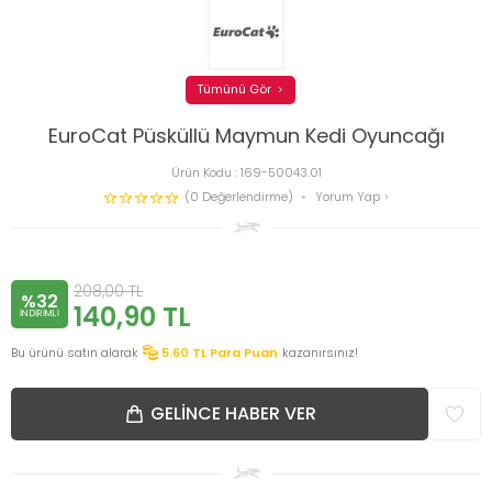
Tümünü Gör
EuroCat Püsküllü Maymun Kedi Oyuncağı
Ürün Kodu :
169-50043.01
(0 Değerlendirme)
Yorum Yap
208,00
TL
%32
140,90
TL
INDIRIMLI
Bu ürünü satın alarak
5.60
TL Para Puan
kazanırsınız!
GELINCE HABER VER