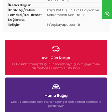
San. Tic. Ltd. Şti.
Üretici Bilgisi:
İthalatçı/Yetkili
Kaya Pet Dış Tic. Evcil Hayvan ve
Temsilci/İfa Hizmet
Malzemeleri San. Ltd. Şti.
Sağlayıcı:
İletişim:
info@kayapet.com.tr
Aynı Gün Kargo
16:00’a kadar vermiş olduğunuz siparişler aynı gün kargoya teslim
edilmektedir. Cumartesi 10:00'a Kadar
Mama Bağışı
Dostluk Kumbarası olarak verilen siparişler sizin adınıza barınaklara
gönderiliyor.