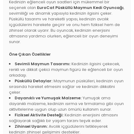
Kedinizin eğlenceli oyun saatleri için mükemmel bir
seçenek olan
EuroCat Püsküllü Maymun Kedi Oyuncağı
,
sevimliliği ve dinamik yapısıyla kedinizin ilgisini çeker.
Püsküllü tasarımı ve hareketli yapısı, kedinizin avcılık
içgüdülerini harekete geçirir ve onu hem fiziksel hem de
zihinsel olarak uyarır. Bu oyuncak, kedinizin enerjisini
atmasına yardımcı olurken, eğlenceli bir oyun deneyimi
sunar.
Öne Çıkan Özellikler
Sevimli Maymun Tasarımı:
Kedinizin ilgisini çekecek,
renkli ve dikkat çekici maymun figürü ile eğlenceli bir oyun
arkadaşı.
Püsküllü Detaylar:
Maymunun püskülleri, kedinizin oyun
sırasında hareket etmesini sağlar ve kedinizin dikkatini
çeker.
Dayanıklı ve Yumuşak Malzeme:
Yumuşak ama
dayanıklı malzeme, kedinizin ısırma ve tırmalama gibi oyun
aktivitelerine uygun olup uzun ömürlü kullanım sunar.
Fiziksel Aktivite Desteği:
Kedinizin enerjisini atmasını
sağlayarak sağlıklı bir yaşam tarzını teşvik eder.
Zihinsel Uyarım:
Avcılık içgüdülerini tetikleyerek
kedinizin zihinsel gelişimini destekler.