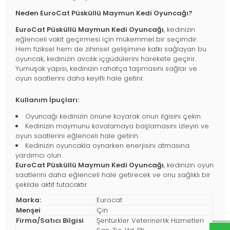
Neden EuroCat Püsküllü Maymun Kedi Oyuncağı?
EuroCat Püsküllü Maymun Kedi Oyuncağı
, kedinizin
eğlenceli vakit geçirmesi için mükemmel bir seçimdir.
Hem fiziksel hem de zihinsel gelişimine katkı sağlayan bu
oyuncak, kedinizin avcılık içgüdülerini harekete geçirir.
Yumuşak yapısı, kedinizin rahatça taşımasını sağlar ve
oyun saatlerini daha keyifli hale getirir.
Kullanım İpuçları:
Oyuncağı kedinizin önüne koyarak onun ilgisini çekin.
Kedinizin maymunu kovalamaya başlamasını izleyin ve
oyun saatlerini eğlenceli hale getirin.
Kedinizin oyuncakla oynarken enerjisini atmasına
yardımcı olun.
EuroCat Püsküllü Maymun Kedi Oyuncağı
, kedinizin oyun
saatlerini daha eğlenceli hale getirecek ve onu sağlıklı bir
şekilde aktif tutacaktır.
Marka:
Eurocat
Menşei
Çin
Firma/Satıcı Bilgisi
Şentürkler Veterinerlik Hizmetleri