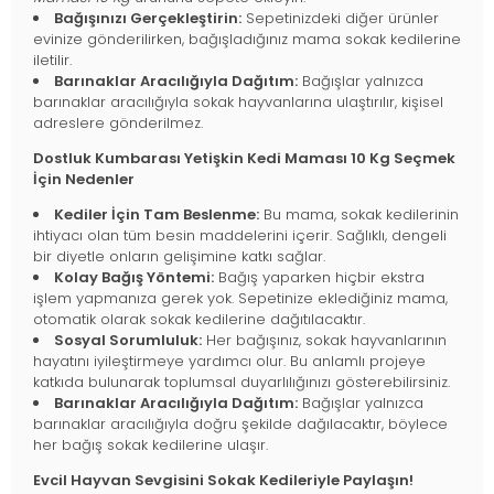
Bağışınızı Gerçekleştirin:
Sepetinizdeki diğer ürünler
evinize gönderilirken, bağışladığınız mama sokak kedilerine
iletilir.
Barınaklar Aracılığıyla Dağıtım:
Bağışlar yalnızca
barınaklar aracılığıyla sokak hayvanlarına ulaştırılır, kişisel
adreslere gönderilmez.
Dostluk Kumbarası Yetişkin Kedi Maması 10 Kg Seçmek
İçin Nedenler
Kediler İçin Tam Beslenme:
Bu mama, sokak kedilerinin
ihtiyacı olan tüm besin maddelerini içerir. Sağlıklı, dengeli
bir diyetle onların gelişimine katkı sağlar.
Kolay Bağış Yöntemi:
Bağış yaparken hiçbir ekstra
işlem yapmanıza gerek yok. Sepetinize eklediğiniz mama,
otomatik olarak sokak kedilerine dağıtılacaktır.
Sosyal Sorumluluk:
Her bağışınız, sokak hayvanlarının
hayatını iyileştirmeye yardımcı olur. Bu anlamlı projeye
katkıda bulunarak toplumsal duyarlılığınızı gösterebilirsiniz.
Barınaklar Aracılığıyla Dağıtım:
Bağışlar yalnızca
barınaklar aracılığıyla doğru şekilde dağılacaktır, böylece
her bağış sokak kedilerine ulaşır.
Evcil Hayvan Sevgisini Sokak Kedileriyle Paylaşın!