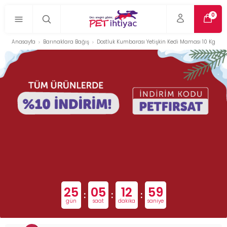
0
Anasayfa
Barınaklara Bağış
Dostluk Kumbarası Yetişkin Kedi Maması 10 Kg
25
05
12
58
:
:
:
gün
saat
dakika
saniye