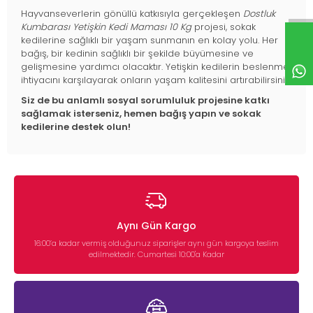
Hayvanseverlerin gönüllü katkısıyla gerçekleşen
Dostluk
Kumbarası Yetişkin Kedi Maması 10 Kg
projesi, sokak
kedilerine sağlıklı bir yaşam sunmanın en kolay yolu. Her
bağış, bir kedinin sağlıklı bir şekilde büyümesine ve
gelişmesine yardımcı olacaktır. Yetişkin kedilerin beslenme
ihtiyacını karşılayarak onların yaşam kalitesini artırabilirsiniz.
Siz de bu anlamlı sosyal sorumluluk projesine katkı
sağlamak isterseniz, hemen bağış yapın ve sokak
kedilerine destek olun!
Aynı Gün Kargo
16:00’a kadar vermiş olduğunuz siparişler aynı gün kargoya teslim
edilmektedir. Cumartesi 10:00'a Kadar