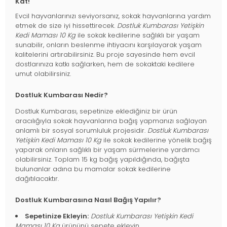
Kat!
Evcil hayvanlarınızı seviyorsanız, sokak hayvanlarına yardım
etmek de size iyi hissettirecek.
Dostluk Kumbarası Yetişkin
Kedi Maması 10 Kg
ile sokak kedilerine sağlıklı bir yaşam
sunabilir, onların beslenme ihtiyacını karşılayarak yaşam
kalitelerini artırabilirsiniz. Bu proje sayesinde hem evcil
dostlarınıza katkı sağlarken, hem de sokaktaki kedilere
umut olabilirsiniz.
Dostluk Kumbarası Nedir?
Dostluk Kumbarası, sepetinize eklediğiniz bir ürün
aracılığıyla sokak hayvanlarına bağış yapmanızı sağlayan
anlamlı bir sosyal sorumluluk projesidir.
Dostluk Kumbarası
Yetişkin Kedi Maması 10 Kg
ile sokak kedilerine yönelik bağış
yaparak onların sağlıklı bir yaşam sürmelerine yardımcı
olabilirsiniz. Toplam 15 kg bağış yapıldığında, bağışta
bulunanlar adına bu mamalar sokak kedilerine
dağıtılacaktır.
Dostluk Kumbarasına Nasıl Bağış Yapılır?
Sepetinize Ekleyin:
Dostluk Kumbarası Yetişkin Kedi
Maması 10 Kg
ürününü sepete ekleyin.