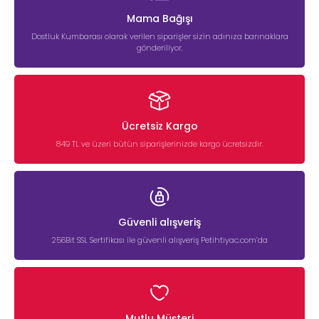
Mama Bağışı
Dostluk Kumbarası olarak verilen siparişler sizin adınıza barınaklara
gönderiliyor.
Ücretsiz Kargo
849 TL ve üzeri bütün siparişlerinizde kargo ücretsizdir.
Güvenli alışveriş
256Bit SSL Sertifikası ile güvenli alışveriş Petihtiyac.com’da
Mutlu Müşteri