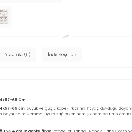
Yorumlar(0)
İade Koşulları
 4x57-65 Cm
 4x57-65 cm
, büyük ve güçlü köpek ırklarının ihtiyaç duyduğu dayanıklı
nizin boynuna mükemmel uyum sağlarken hem şık hem de uzun ömürlü b
uğu
ve
4 cmlik genişliğiyle
Rottweiler, Kangal, Alabay, Cane Corso ve b