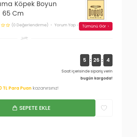
kuma Köpek Boyun
7 65 Cm
(0 Değerlendirme)
Yorum Yap
Tümünü Gör
:
:
5
26
3
Saat içerisinde sipariş verin
bugün kargoda!
0
TL Para Puan
kazanırsınız!
SEPETE EKLE