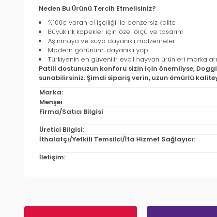
Neden Bu Ürünü Tercih Etmelisiniz?
%100e varan el işçiliği ile benzersiz kalite
Büyük ırk köpekler için özel ölçü ve tasarım
Aşınmaya ve suya dayanıklı malzemeler
Modern görünüm, dayanıklı yapı
Türkiyenin en güvenilir evcil hayvan ürünleri markal
Patili dostunuzun konforu sizin için önemliyse, Do
sunabilirsiniz. Şimdi sipariş verin, uzun ömürlü kalite
Marka:
Menşei
Firma/Satıcı Bilgisi
Üretici Bilgisi:
İthalatçı/Yetkili Temsilci/İfa Hizmet Sağlayıcı:
İletişim: