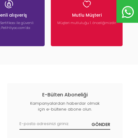
nli alışveriş
Mutlu Müşteri
 Sertifikası ile güvenli
Müşteri mutluluğu 1. önceliğimizdir.
iş Petihtiyac.com’da
E-Bülten Aboneliği
Kampanyalardan haberdar olmak
için e-bültene abone olun.