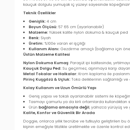
kauçuk dolgulu yumuşak iç yüzeyi sayesinde köpeğinizin
Teknik Özellikler
Genişlik:
4 cm
Boyun Ölçüsü:
57 65 cm (ayarlanabilir)
Malzeme:
Yüksek kalite nylon dokuma & kauçuk ped
Renk:
Siyah
Üretim:
%100e varan el işçiliği
Kullanım Alanı:
Gezdirme amaçlı (bağlama için öne
Üstün Malzeme Kalitesi
Nylon Dokuma Kumaş:
Paraşüt ipi kalitesinde, yırtılmay
Kauçuk Dolgu Ped:
Su geçirmez, aşınmaya karşı dayanı
Metal Tokalar ve Halkalar:
Krom kaplama ile paslanma
Pirinç Kuşgözü & Uçluk:
Toka deliklerinin sağlamlığı ve d
Kolay Kullanım ve Uzun Ömürlü Yapı
Geniş yapısı ve tokalı ayarlanabilir sistemi ile köpeği
Tasmayı çamurlu ya da kirli ortamlarda kullandıktan
Ürün
bağlama amacıyla değil
, yalnızca yürüyüş ve
Kalite, Konfor ve Güvenlik Bir Arada
Doggie, onlarca yıllık tecrübe ve tutkuyla geliştirilen b
kişinin emeğiyle titizlikle üretilmekte ve özenle kontrol ed