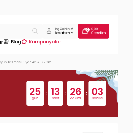
Hoş Geldiniz!
0,00
0
Hesabım
Sepetim
Blog
Kampanyalar
ar
oyun Tasması Siyah 4x57 65 Cm
25
13
26
02
:
:
:
gün
saat
dakika
saniye