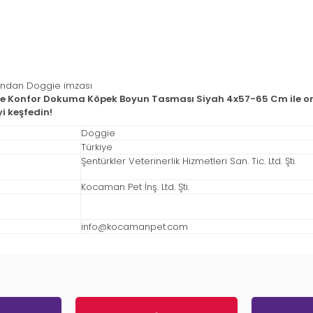
arından Doggie imzası
ggie Konfor Dokuma Köpek Boyun Tasması Siyah 4x57-65 Cm ile on
yi keşfedin!
Doggie
Türkiye
Şentürkler Veterinerlik Hizmetleri San. Tic. Ltd. Şti.
Kocaman Pet İnş. Ltd. Şti.
info@kocamanpet.com