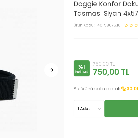
Doggie Konfor Do
Tasması Siyah 4x5
Ürün Kodu :
146-58075.10
760,00
TL
%1
750,00
TL
INDIRIMLI
Bu ürünü satın alarak
30.0