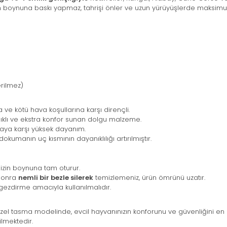
 boynuna baskı yapmaz, tahrişi önler ve uzun yürüyüşlerde maksimum
rilmez)
a ve kötü hava koşullarına karşı dirençli.
klı ve ekstra konfor sunan dolgu malzeme.
ya karşı yüksek dayanım.
okumanın uç kısmının dayanıklılığı artırılmıştır.
nizin boynuna tam oturur.
 sonra
nemli bir bezle silerek
temizlemeniz, ürün ömrünü uzatır.
 gezdirme amacıyla kullanılmalıdır.
u özel tasma modelinde, evcil hayvanınızın konforunu ve güvenliğini en
ilmektedir.