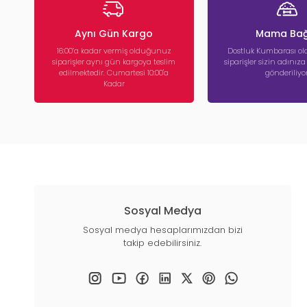
Aynı Gün Kargo
Mama Bağ
16:00’a kadar vermiş olduğunuz
Dostluk Kumbarası ola
siparişler aynı gün kargoya teslim
siparişler sizin adınız
edilmektedir. Cumartesi 10:00'a
gönderiliyor
Kadar
Sosyal Medya
Sosyal medya hesaplarımızdan bizi
takip edebilirsiniz.