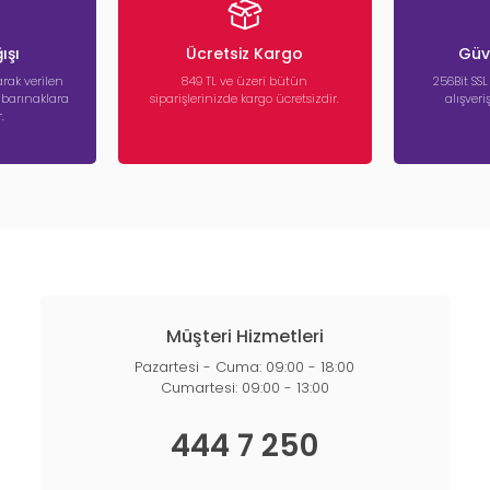
ışı
Ücretsiz Kargo
Güve
rak verilen
849 TL ve üzeri bütün
256Bit SSL
a barınaklara
siparişlerinizde kargo ücretsizdir.
alışver
.
Müşteri Hizmetleri
Pazartesi - Cuma: 09:00 - 18:00
Cumartesi: 09:00 - 13:00
444 7 250