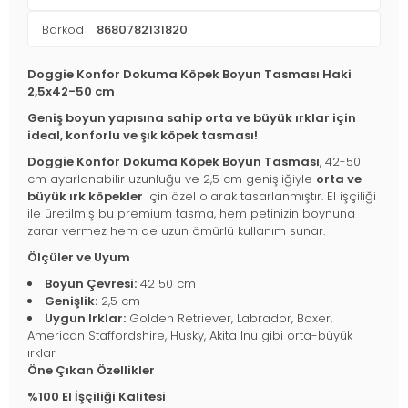
Barkod
8680782131820
Doggie Konfor Dokuma Köpek Boyun Tasması Haki
2,5x42-50 cm
Geniş boyun yapısına sahip orta ve büyük ırklar için
ideal, konforlu ve şık köpek tasması!
Doggie Konfor Dokuma Köpek Boyun Tasması
, 42-50
cm ayarlanabilir uzunluğu ve 2,5 cm genişliğiyle
orta ve
büyük ırk köpekler
için özel olarak tasarlanmıştır. El işçiliği
ile üretilmiş bu premium tasma, hem petinizin boynuna
zarar vermez hem de uzun ömürlü kullanım sunar.
Ölçüler ve Uyum
Boyun Çevresi:
42 50 cm
Genişlik:
2,5 cm
Uygun Irklar:
Golden Retriever, Labrador, Boxer,
American Staffordshire, Husky, Akita Inu gibi orta-büyük
ırklar
Öne Çıkan Özellikler
%100 El İşçiliği Kalitesi