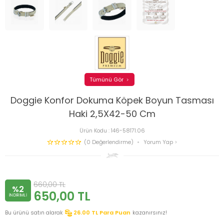
Tümünü Gör
Doggie Konfor Dokuma Köpek Boyun Tasması
Haki 2,5X42-50 Cm
Ürün Kodu :
146-58171.06
(0 Değerlendirme)
Yorum Yap
660,00
TL
%2
650,00
TL
INDIRIMLI
Bu ürünü satın alarak
26.00
TL Para Puan
kazanırsınız!