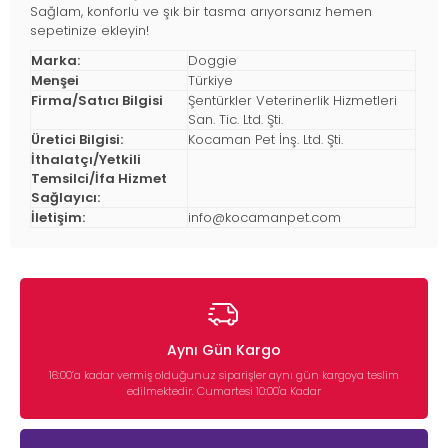
Sağlam, konforlu ve şık bir tasma arıyorsanız hemen
sepetinize ekleyin!
Marka:
Doggie
Menşei
Türkiye
Firma/Satıcı Bilgisi
Şentürkler Veterinerlik Hizmetleri
San. Tic. Ltd. Şti.
Üretici Bilgisi:
Kocaman Pet İnş. Ltd. Şti.
İthalatçı/Yetkili
Temsilci/İfa Hizmet
Sağlayıcı:
İletişim:
info@kocamanpet.com
Aynı Gün Kargo
16:00’a kadar vermiş olduğunuz siparişler aynı gün kargoya teslim
edilmektedir. Cumartesi 10:00'a Kadar