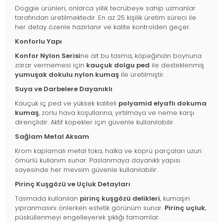
Doggie ürünleri, onlarca yıllık tecrübeye sahip uzmanlar
tarafından üretilmektedir. En az 25 kişilik üretim süreci ile
her detay özenle hazırlanır ve kalite kontrolden geçer.
Konforlu Yapı
Konfor Nylon Serisi
ne ait bu tasma, köpeğinizin boynuna
zarar vermemesi için
kauçuk dolgu ped
ile desteklenmiş
yumuşak dokulu nylon kumaş
ile üretilmiştir.
Suya ve Darbelere Dayanıklı
Kauçuk iç ped ve yüksek kaliteli
polyamid elyaflı dokuma
kumaş
, zorlu hava koşullarına, yırtılmaya ve neme karşı
dirençlidir. Aktif köpekler için güvenle kullanılabilir.
Sağlam Metal Aksam
Krom kaplamalı metal toka, halka ve köprü parçaları uzun
ömürlü kullanım sunar. Paslanmaya dayanıklı yapısı
sayesinde her mevsim güvenle kullanılabilir.
Pirinç Kuşgözü ve Uçluk Detayları
Tasmada kullanılan
pirinç kuşgözü delikleri
, kumaşın
yıpranmasını önlerken estetik görünüm sunar.
Pirinç uçluk
,
püsküllenmeyi engelleyerek şıklığı tamamlar.