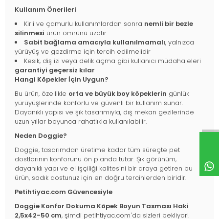
Kullanım Önerileri
Kirli ve çamurlu kullanımlardan sonra
nemli bir bezle
silinmesi
ürün ömrünü uzatır
Sabit bağlama amacıyla kullanılmamalı
, yalnızca
yürüyüş ve gezdirme için tercih edilmelidir
Kesik, diş izi veya delik açma gibi kullanıcı müdahaleleri
garantiyi geçersiz kılar
Hangi Köpekler İçin Uygun?
Bu ürün, özellikle
orta ve büyük boy köpeklerin
günlük
yürüyüşlerinde konforlu ve güvenli bir kullanım sunar.
Dayanıklı yapısı ve şık tasarımıyla, dış mekan gezilerinde
uzun yıllar boyunca rahatlıkla kullanılabilir.
Neden Doggie?
Doggie, tasarımdan üretime kadar tüm süreçte pet
dostlarının konforunu ön planda tutar. Şık görünüm,
dayanıklı yapı ve el işçiliği kalitesini bir araya getiren bu
ürün, sadık dostunuz için en doğru tercihlerden biridir.
Petihtiyac.com Güvencesiyle
Doggie Konfor Dokuma Köpek Boyun Tasması Haki
2,5x42-50 cm
, şimdi petihtiyac.com'da sizleri bekliyor!