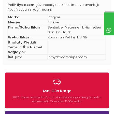
Petihtiyac.com
güvencesiyle hızlı teslimat ve avantajlı
fiyat fırsatlarını kaçırmayın!
Marka:
Doggie
Menşei
Türkiye
Firma/Satıcı Bilgisi
Şentürkler Veterinerlik Hizmetleri
San. Tic. Ltd. Şti.
Üretici Bilgisi:
Kocaman Pet İnş. Ltd. Şti.
İthalatçı/Yetkili
Temsilci/İfa Hizmet
Sağlayıcı:
İletişim:
info@kocamanpet.com
Aynı Gün Kargo
16:00’a kadar vermiş olduğunuz siparişler aynı gün kargoya teslim
edilmektedir. Cumartesi 10:00'a Kadar