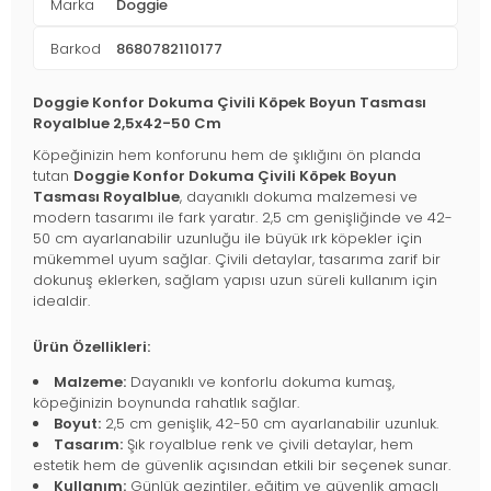
Marka
Doggie
Barkod
8680782110177
Doggie Konfor Dokuma Çivili Köpek Boyun Tasması
Royalblue 2,5x42-50 Cm
Köpeğinizin hem konforunu hem de şıklığını ön planda
tutan
Doggie Konfor Dokuma Çivili Köpek Boyun
Tasması Royalblue
, dayanıklı dokuma malzemesi ve
modern tasarımı ile fark yaratır. 2,5 cm genişliğinde ve 42-
50 cm ayarlanabilir uzunluğu ile büyük ırk köpekler için
mükemmel uyum sağlar. Çivili detaylar, tasarıma zarif bir
dokunuş eklerken, sağlam yapısı uzun süreli kullanım için
idealdir.
Ürün Özellikleri:
Malzeme:
Dayanıklı ve konforlu dokuma kumaş,
köpeğinizin boynunda rahatlık sağlar.
Boyut:
2,5 cm genişlik, 42-50 cm ayarlanabilir uzunluk.
Tasarım:
Şık royalblue renk ve çivili detaylar, hem
estetik hem de güvenlik açısından etkili bir seçenek sunar.
Kullanım:
Günlük gezintiler, eğitim ve güvenlik amaçlı