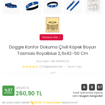
Tümünü Gör
Doggie Konfor Dokuma Çivili Köpek Boyun
Tasması Royalblue 2,5x42-50 Cm
Ürün Kodu :
146-58082.02
(0 Değerlendirme)
Yorum Yap
6
:
6
:
56
415,00
TL
%37
260,90
TL
Saat içerisinde sipariş
INDIRIMLI
verin
bugün kargoda!
Bu ürünü satın alarak
10.40
TL Para Puan
kazanırsınız!