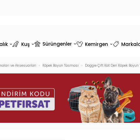
Sürüngenler
alık
Kuş
Kemirgen
Markal
aları ve Aksesuarları
Köpek Boyun Tasması
Doggie Çift Kat Deri Köpek Boy