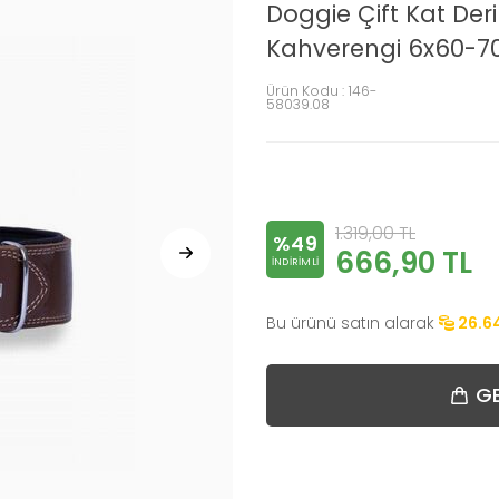
Doggie Çift Kat De
Kahverengi 6x60-7
Ürün Kodu :
146-
58039.08
1.319,00
TL
%49
666,90
TL
INDIRIMLI
Bu ürünü satın alarak
26.6
GE