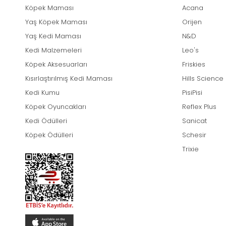
Köpek Maması
Acana
Yaş Köpek Maması
Orijen
Yaş Kedi Maması
N&D
Kedi Malzemeleri
Leo's
Köpek Aksesuarları
Friskies
Kısırlaştırılmış Kedi Maması
Hills Science
Kedi Kumu
PisiPisi
Köpek Oyuncakları
Reflex Plus
Kedi Ödülleri
Sanicat
Köpek Ödülleri
Schesir
Trixie