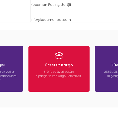
Kocaman Pet İnş. Ltd. Şti.
info@kocamanpet.com
ışı
Ücretsiz Kargo
Güve
rak verilen
849 TL ve üzeri bütün
256Bit SSL
a barınaklara
siparişlerinizde kargo ücretsizdir.
alışver
.