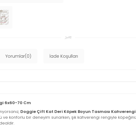
Yorumlar(0)
İade Koşulları
ngi 6x60-70 Cm
rıyorsanız,
Doggie Çift Kat Deri Köpek Boyun Tasması Kahvereng
 ve konforlu bir deneyim sunarken, şık kahverengi rengiyle köpeğiniz
dealdir.