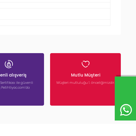
nli alışveriş
Mutlu Müşteri
 Sertifikası ile güvenli
Müşteri mutluluğu 1. önceliğimizdir.
iş Petihtiyac.com’da