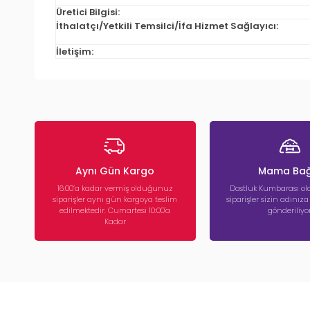
Üretici Bilgisi:
İthalatçı/Yetkili Temsilci/İfa Hizmet Sağlayıcı:
İletişim:
Aynı Gün Kargo
Mama Bağ
16:00’a kadar vermiş olduğunuz
Dostluk Kumbarası ola
siparişler aynı gün kargoya teslim
siparişler sizin adınız
edilmektedir. Cumartesi 10:00'a
gönderiliyor
Kadar