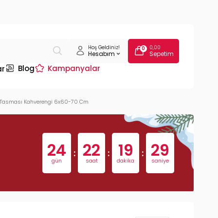
Hoş Geldiniz!
0,00
0
Hesabım
Sepetim
Blog
Kampanyalar
ar
un Tasması Kahverengi 6x60-70 Cm
24
22
19
28
:
:
:
gün
saat
dakika
saniye