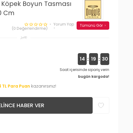
ri Köpek Boyun Tasması
0 Cm
Yorum Yap
Tümünü Gör
(0 Değerlendirme)
:
:
14
19
29
Saat içerisinde sipariş verin
bugün kargoda!
4
TL Para Puan
kazanırsınız!
LINCE HABER VER