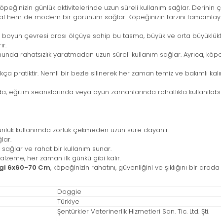
peğinizin günlük aktivitelerinde uzun süreli kullanım sağlar. Derinin çift
 hem de modern bir görünüm sağlar. Köpeğinizin tarzını tamamlayarak
boyun çevresi arası ölçüye sahip bu tasma, büyük ve orta büyüklük
ır.
nda rahatsızlık yaratmadan uzun süreli kullanım sağlar. Ayrıca, köp
 pratiktir. Nemli bir bezle silinerek her zaman temiz ve bakımlı kalır
a, eğitim seanslarında veya oyun zamanlarında rahatlıkla kullanılabili
lük kullanımda zorluk çekmeden uzun süre dayanır.
lar.
sağlar ve rahat bir kullanım sunar.
zeme, her zaman ilk günkü gibi kalır.
ngi 6x60-70 Cm
, köpeğinizin rahatını, güvenliğini ve şıklığını bir ar
Doggie
Türkiye
Şentürkler Veterinerlik Hizmetleri San. Tic. Ltd. Şti.