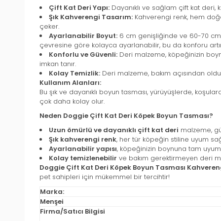
Çift Kat Deri Yapı:
Dayanıklı ve sağlam çift kat deri, kö
Şık Kahverengi Tasarım:
Kahverengi renk, hem doğal
çeker.
Ayarlanabilir Boyut:
6 cm genişliğinde ve 60-70 cm 
çevresine göre kolayca ayarlanabilir, bu da konforu artır
Konforlu ve Güvenli:
Deri malzeme, köpeğinizin boynu
imkan tanır.
Kolay Temizlik:
Deri malzeme, bakım açısından oldukça
Kullanım Alanları:
Bu şık ve dayanıklı boyun tasması, yürüyüşlerde, koşulard
çok daha kolay olur.
Neden Doggie Çift Kat Deri Köpek Boyun Tasması?
Uzun ömürlü ve dayanıklı çift kat deri
malzeme, gün
Şık kahverengi renk
, her tür köpeğin stiline uyum sağ
Ayarlanabilir yapısı
, köpeğinizin boynuna tam uyum 
Kolay temizlenebilir
ve bakım gerektirmeyen deri mal
Doggie Çift Kat Deri Köpek Boyun Tasması Kahvere
pet sahipleri için mükemmel bir tercihtir!
Marka:
Menşei
Firma/Satıcı Bilgisi