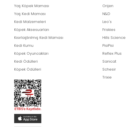
Yaş Köpek Maması
Orijen
Yaş Kedi Maması
N&D
Kedi Malzemeleri
Leo's
Köpek Aksesuarları
Friskies
Kısırlaştırılmış Kedi Maması
Hills Science
Kedi Kumu
PisiPisi
Köpek Oyuncakları
Reflex Plus
Kedi Ödülleri
Sanicat
Köpek Ödülleri
Schesir
Trixie