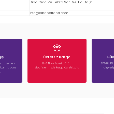
Dibo Gıda Ve Tekstil San. Ve Tic. Ltd.Şti.
info@dibopetfood.com
ışı
Ücretsiz Kargo
Güve
rak verilen
849 TL ve üzeri bütün
256Bit SSL
a barınaklara
siparişlerinizde kargo ücretsizdir.
alışver
.