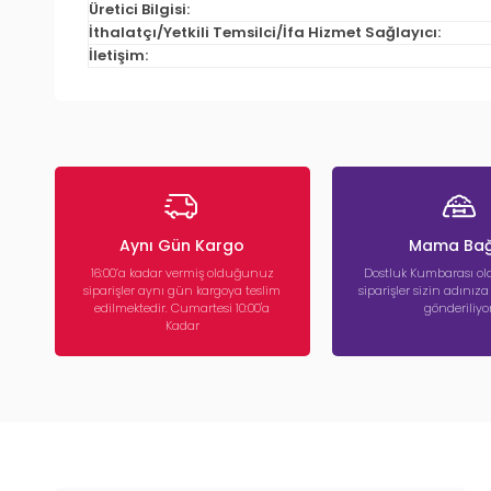
Üretici Bilgisi:
İthalatçı/Yetkili Temsilci/İfa Hizmet Sağlayıcı:
İletişim:
Aynı Gün Kargo
Mama Bağ
16:00’a kadar vermiş olduğunuz
Dostluk Kumbarası ola
siparişler aynı gün kargoya teslim
siparişler sizin adınız
edilmektedir. Cumartesi 10:00'a
gönderiliyor
Kadar