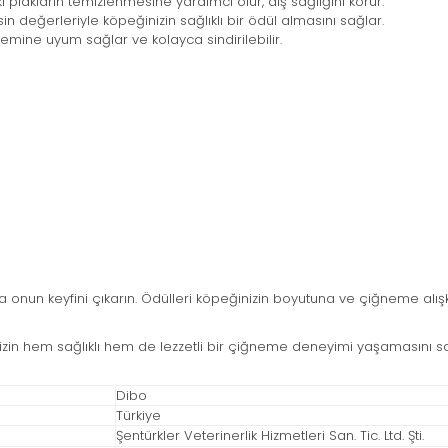
plakların temizlenmesine yardımcı olur, diş sağlığını korur.
n değerleriyle köpeğinizin sağlıklı bir ödül almasını sağlar.
temine uyum sağlar ve kolayca sindirilebilir.
nun keyfini çıkarın. Ödülleri köpeğinizin boyutuna ve çiğneme alışkan
izin hem sağlıklı hem de lezzetli bir çiğneme deneyimi yaşamasını s
Dibo
Türkiye
Şentürkler Veterinerlik Hizmetleri San. Tic. Ltd. Şti.