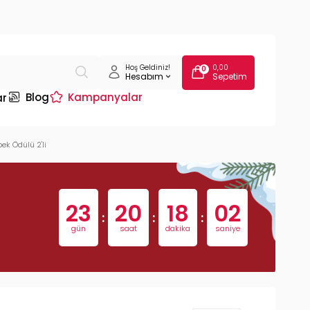
Hoş Geldiniz!
0,00
0
Hesabım
Sepetim
Blog
Kampanyalar
ar
k Ödülü 2'li
23
20
18
01
:
:
:
gün
saat
dakika
saniye