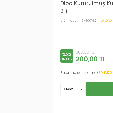
Dibo Kurutulmuş K
2'li
Ürün Kodu :
149-30019.01
300,00
TL
%33
200,00
TL
INDIRIMLI
Bu ürünü satın alarak
8.00