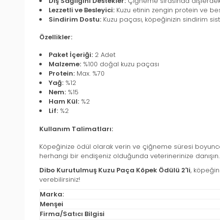
Diş Sağlığını Destekler:
Çiğneme sırasında dişlerdeki 
Lezzetli ve Besleyici:
Kuzu etinin zengin protein ve besi
Sindirim Dostu:
Kuzu paçası, köpeğinizin sindirim sis
Özellikler:
Paket İçeriği:
2 Adet
Malzeme:
%100 doğal kuzu paçası
Protein:
Max. %70
Yağ:
%12
Nem:
%15
Ham Kül:
%2
Lif:
%2
Kullanım Talimatları:
Köpeğinize ödül olarak verin ve çiğneme süresi boyunca o
herhangi bir endişeniz olduğunda veterinerinize danışın.
Dibo Kurutulmuş Kuzu Paça Köpek Ödülü 2'li
, köpeğin
verebilirsiniz!
Marka:
Menşei
Firma/Satıcı Bilgisi