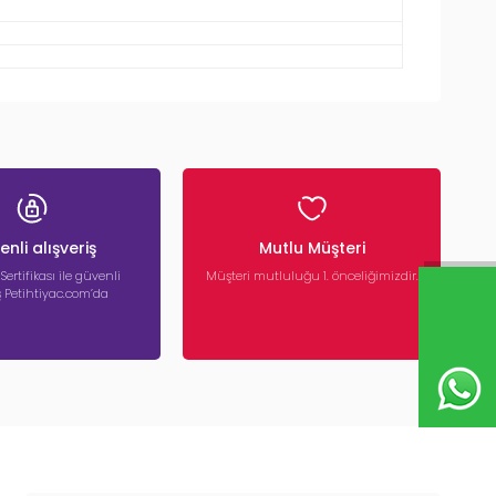
nli alışveriş
Mutlu Müşteri
 Sertifikası ile güvenli
Müşteri mutluluğu 1. önceliğimizdir.
iş Petihtiyac.com’da