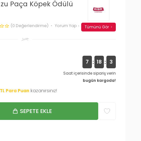
uzu Paça Köpek Ödülü
(0 Değerlendirme)
Yorum Yap
Tümünü Gör
:
:
7
18
2
Saat içerisinde sipariş verin
bugün kargoda!
TL Para Puan
kazanırsınız!
SEPETE EKLE