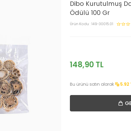
Dibo Kurutulmuş Da
Ödülü 100 Gr
Ürün Kodu :
149-30015.01
148,90
TL
Bu ürünü satın alarak
5.92
GE