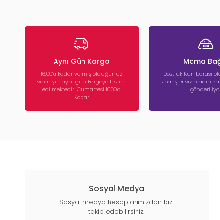
Aynı Gün Kargo
Mama Bağ
16:00’a kadar vermiş olduğunuz
Dostluk Kumbarası ola
siparişler aynı gün kargoya teslim
siparişler sizin adınız
edilmektedir. Cumartesi 10:00'a
gönderiliyor
Kadar
Sosyal Medya
Sosyal medya hesaplarımızdan bizi
takip edebilirsiniz.