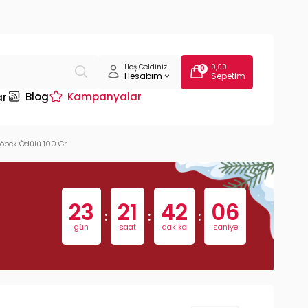
Hoş Geldiniz!
0,00
0
Hesabım
Sepetim
Blog
Kampanyalar
ar
öpek Ödülü 100 Gr
23
21
42
05
:
:
:
gün
saat
dakika
saniye