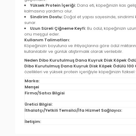
Yüksek Protein İçeriği:
Dana eti, köpeğinizin kas geli
kalmasına yardımcı olur.
Sindirim Dostu:
Doğal et yapısı sayesinde, sindirimi ko
sunar.
Uzun Süreli Çiğneme Keyfi:
Bu ödül, köpeğinizin uzun
onu meşgul eder.
Kullanım Talimatları:
Köpeğinizin boyutuna ve ihtiyaçlarına göre ödül miktarını
kullanılabilir ve günlük atıştırmalık olarak verilebilir.
Neden Dibo Kurutulmuş Dana Kuyruk Disk Köpek Ödü
Dibo Kurutulmuş Dana Kuyruk Disk Köpek Ödülü 100 
özellikleri ve yüksek protein içeriğiyle köpeğinizin fiziksel
Marka:
Menşei
Firma/Satıcı Bilgisi
Üretici Bilgisi:
İthalatçı/Yetkili Temsilci/İfa Hizmet Sağlayıcı:
İletişim: