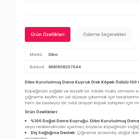
Ürün Özellikleri
Ödeme Seçenekleri
Marka
Dibo
Barkod
8681608207644
Dibo Kurutulmuş Dana Kuyruk Disk Köpek Ödülü 100 
Köpeğinizin sağlıklı ve lezzetli bir ödülle mutlu olmasını 
çiğneme keyfini en üst düzeye çıkarmak için tasarlanmıştır
hem de besleyici bir ödül arayan köpek sahipleri için
Ürün Özellikleri:
%100 Doğal Dana Kuyruğu:
Dibo Kurutulmuş Dana
veya renklendiriciler içermez, böylece köpeğinizin sağlı
Diş Sağlığına Destek:
Çiğneme sırasında, doğal dana kuy
güçlendirir.