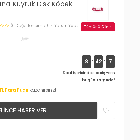
na Kuyruk Disk Köpek
(0 Değerlendirme)
Yorum Yap
Tümünü Gör
:
:
8
42
7
Saat içerisinde sipariş verin
bugün kargoda!
TL Para Puan
kazanırsınız!
LINCE HABER VER