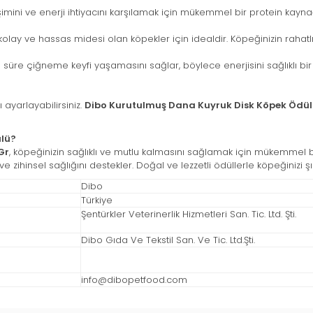
şimini ve enerji ihtiyacını karşılamak için mükemmel bir protein kayna
lay ve hassas midesi olan köpekler için idealdir. Köpeğinizin rahatlıkla 
 süre çiğneme keyfi yaşamasını sağlar, böylece enerjisini sağlıklı bir
 ayarlayabilirsiniz.
Dibo Kurutulmuş Dana Kuyruk Disk Köpek Ödül
lü?
Gr
, köpeğinizin sağlıklı ve mutlu kalmasını sağlamak için mükemmel bir
 ve zihinsel sağlığını destekler. Doğal ve lezzetli ödüllerle köpeğinizi ş
Dibo
Türkiye
Şentürkler Veterinerlik Hizmetleri San. Tic. Ltd. Şti.
Dibo Gıda Ve Tekstil San. Ve Tic. Ltd.Şti.
info@dibopetfood.com