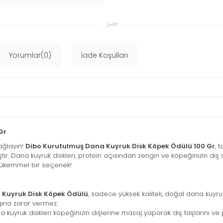
Yorumlar(0)
İade Koşulları
Gr
sağlayın!
Dibo Kurutulmuş Dana Kuyruk Disk Köpek Ödülü 100 Gr
, 
. Dana kuyruk diskleri, protein açısından zengin ve köpeğinizin diş sa
 mükemmel bir seçenek!
 Kuyruk Disk Köpek Ödülü
, sadece yüksek kaliteli, doğal dana kuyru
ğına zarar vermez.
ruk diskleri köpeğinizin dişlerine masaj yaparak diş taşlarını ve plaklar