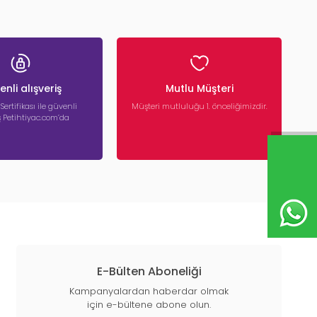
nli alışveriş
Mutlu Müşteri
 Sertifikası ile güvenli
Müşteri mutluluğu 1. önceliğimizdir.
iş Petihtiyac.com’da
E-Bülten Aboneliği
Kampanyalardan haberdar olmak
için e-bültene abone olun.