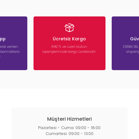
ışı
Ücretsiz Kargo
Güve
rak verilen
849 TL ve üzeri bütün
256Bit SSL
a barınaklara
siparişlerinizde kargo ücretsizdir.
alışver
.
Müşteri Hizmetleri
Pazartesi - Cuma: 09:00 - 18:00
Cumartesi: 09:00 - 13:00