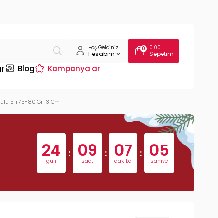
Hoş Geldiniz!
0,00
0
Hesabım
Sepetim
Blog
Kampanyalar
ar
ülü 5'li 75-80 Gr 13 Cm
24
09
07
04
:
:
:
gün
saat
dakika
saniye