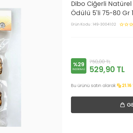
Dibo Ciğerli Natüre
Ödülü 5'li 75-80 Gr
Ürün Kodu :
149-30041.02
750,00
TL
%29
529,90
TL
INDIRIMLI
Bu ürünü satın alarak
21.16
GE