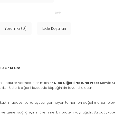
Yorumlar(0)
İade Koşulları
-80 Gr 13 Cm
etli ödüller vermek ister misiniz?
Dibo Ciğerli Natürel Press Kemik 
ıktır. Üstelik ciğerli lezzetiyle köpeğinizin favorisi olacak!
, katkı maddesi ve koruyucu içermeyen tamamen doğal malzemelerden ü
i ve genel sağlığı için mükemmel bir protein kaynağıdır. Bu ödül, köpe