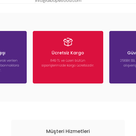
info@dibopetfood.com
ışı
Ücretsiz Kargo
Güve
rak verilen
849 TL ve üzeri bütün
256Bit SSL
a barınaklara
siparişlerinizde kargo ücretsizdir.
alışver
.
Müşteri Hizmetleri