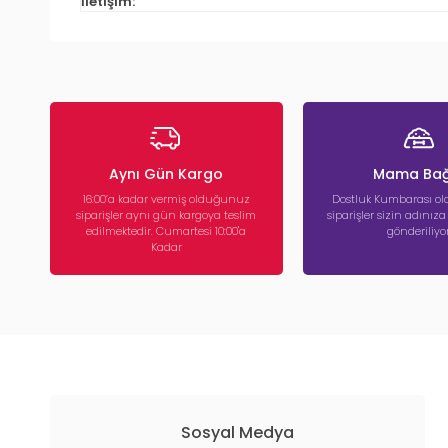
İletişim:
Aynı Gün Kargo
Mama Bağ
16:00’a kadar vermiş olduğunuz
Dostluk Kumbarası ola
siparişler aynı gün kargoya teslim
siparişler sizin adınız
edilmektedir. Cumartesi 10:00'a
gönderiliyor
Kadar
Sosyal Medya