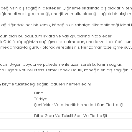
eğinizin diş sağlığını destekler. Çiğneme sırasında diş plaklarını te
eğlenceli vakit geçireceği, enerjik ve mutlu olacağı sağlıklı bir atıştır
ırlığındaki her bir kemik, köpeğinizin rahatça tüketebileceği ideal bo
ygun olan bu ödül, tüm ırklara ve yaş gruplarına hitap eder.
 Ödülü, köpeğinizin sağlığını riske atmadan, ona lezzetli bir ödül sun
lemek amacıyla günlük olarak verebilirsiniz. Her zaman taze içme suyu
dadır. Uygun boyutu ve paketleme ile uzun süreli kullanım sağlar.
o Ciğerli Natürel Press Kemik Köpek Ödülü, köpeğinizin diş sağlığını de
 keyifle tüketeceği sağlıklı ödülleri hemen edin!
Dibo
Türkiye
Şentürkler Veterinerlik Hizmetleri San. Tic. Ltd. Şti.
Dibo Gıda Ve Tekstil San. Ve Tic. Ltd.Şti.