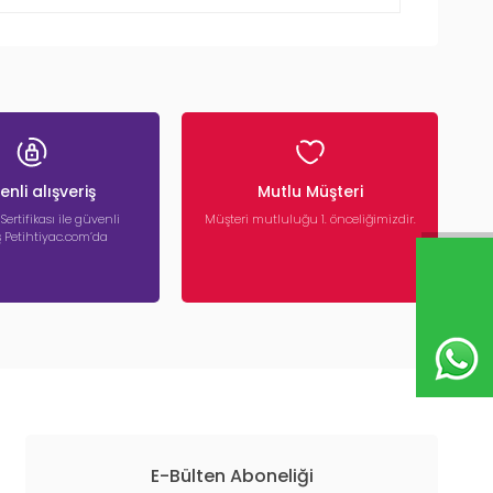
nli alışveriş
Mutlu Müşteri
 Sertifikası ile güvenli
Müşteri mutluluğu 1. önceliğimizdir.
iş Petihtiyac.com’da
E-Bülten Aboneliği