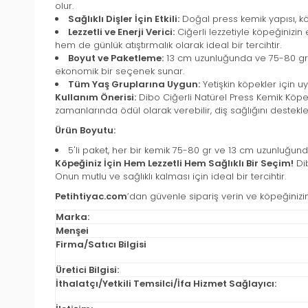
olur.
Sağlıklı Dişler İçin Etkili:
Doğal press kemik yapısı, köp
Lezzetli ve Enerji Verici:
Ciğerli lezzetiyle köpeğinizin 
hem de günlük atıştırmalık olarak ideal bir tercihtir.
Boyut ve Paketleme:
13 cm uzunluğunda ve 75-80 gr ağ
ekonomik bir seçenek sunar.
Tüm Yaş Gruplarına Uygun:
Yetişkin köpekler için u
Kullanım Önerisi:
Dibo Ciğerli Natürel Press Kemik Köpek
zamanlarında ödül olarak verebilir, diş sağlığını destek
Ürün Boyutu:
5'li paket, her bir kemik 75-80 gr ve 13 cm uzunluğun
Köpeğiniz İçin Hem Lezzetli Hem Sağlıklı Bir Seçim!
Dib
Onun mutlu ve sağlıklı kalması için ideal bir tercihtir.
Petihtiyac.com
’dan güvenle sipariş verin ve köpeğinizin
Marka:
Menşei
Firma/Satıcı Bilgisi
Üretici Bilgisi:
İthalatçı/Yetkili Temsilci/İfa Hizmet Sağlayıcı: