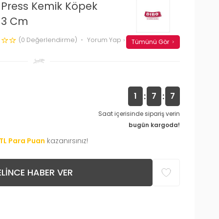
l Press Kemik Köpek
 13 Cm
(0 Değerlendirme)
Yorum Yap
Tümünü Gör
:
:
1
7
6
Saat içerisinde sipariş verin
bugün kargoda!
TL Para Puan
kazanırsınız!
LINCE HABER VER