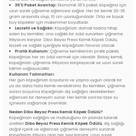
35'li Paket Avantajı:
Ekonomik 35'li paket, köpeğiniz için
uzun süreli çiğneme eğlencesi sağlar. Her bir kemik 30-35
gram arasında olup, 10 cm uzunluğundadır. Orta ve büyük
boy köpekler için mükemmel boyuttadır.
Lezzetli ve Sağlıklı:
Köpeğinizin damak tadına hitap
eden bu kemikler, ona sağlıklı bir ödül sunarken çiğneme
ihtiyacını karşılar. Dibo Beyaz Press Kemik Köpek Ödülü,
lezzeti ve sağlıklı içeriğiyle köpeğinizin favorisi olacak.
Pratik Kullanım:
Çiğneme kemiklerinin pratik paketi,
köpeğinize her an ödül vermek için idealdir. Birkaç kemik,
köpeğinizin çiğneme ihtiyacını karşılayacak ve uzun süreli
tatmin sağlayacaktır.
Kullanım Talimatları:
Her gün köpeğinizin boyutuna ve yaşına uygun olarak bir
ya da daha fazla kemik verebilirsiniz. Bu kemikler, çiğneme
süreci boyunca köpeğinizin diş sağlığını desteklerken
eğlenceli bir deneyim sunar. Her kemik sonrası taze su
içmesini sağlamak önemlidir.
Neden Dibo Beyaz Press Kemik Köpek Ödülü?
Köpeğinizin sağlığını ve mutluluğunu ön planda tutarak
üretilen
Dibo Beyaz Press Kemik Köpek Ödülü
, diş sağlığı,
doğal içerik ve eğlenceli çiğneme deneyimi sunarak
köpeğinizin ihtiyacı olan her şeyi karşılar. Uzun süreli