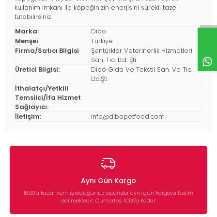
kullanım imkanı ile köpeğinizin enerjisini sürekli taze
tutabilirsiniz.
Marka:
Dibo
Menşei
Türkiye
Firma/Satıcı Bilgisi
Şentürkler Veterinerlik Hizmetleri
San. Tic. Ltd. Şti.
Üretici Bilgisi:
Dibo Gıda Ve Tekstil San. Ve Tic.
Ltd.Şti.
İthalatçı/Yetkili
Temsilci/İfa Hizmet
Sağlayıcı:
İletişim:
info@dibopetfood.com
Aynı Gün Kargo
16:00’a kadar vermiş olduğunuz siparişler aynı gün kargoya teslim
edilmektedir. Cumartesi 10:00'a Kadar