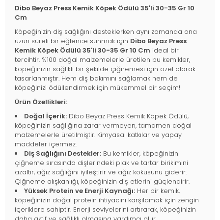
Dibo Beyaz Press Kemik Köpek Ödülü 35'li 30-35 Gr 10
Cm
Köpeğinizin diş sağlığını desteklerken aynı zamanda ona
uzun süreli bir eğlence sunmak için
Dibo Beyaz Press
Kemik Köpek Ödülü 35'li 30-35 Gr 10 Cm
ideal bir
tercihtir. %100 doğal malzemelerle üretilen bu kemikler,
köpeğinizin sağlıklı bir şekilde çiğnemesi için özel olarak
tasarlanmıştır. Hem diş bakımını sağlamak hem de
köpeğinizi ödüllendirmek için mükemmel bir seçim!
Ürün Özellikleri:
Doğal İçerik:
Dibo Beyaz Press Kemik Köpek Ödülü,
köpeğinizin sağlığına zarar vermeyen, tamamen doğal
malzemelerle üretilmiştir. Kimyasal katkılar ve yapay
maddeler içermez.
Diş Sağlığını Destekler:
Bu kemikler, köpeğinizin
çiğneme sırasında dişlerindeki plak ve tartar birikimini
azaltır, ağız sağlığını iyileştirir ve ağız kokusunu giderir.
Çiğneme alışkanlığı, köpeğinizin diş etlerini güçlendirir.
Yüksek Protein ve Enerji Kaynağı:
Her bir kemik,
köpeğinizin doğal protein ihtiyacını karşılamak için zengin
içeriklere sahiptir. Enerji seviyelerini artırarak, köpeğinizin
daha aktif ve sağlıklı olmasına yardımcı olur.