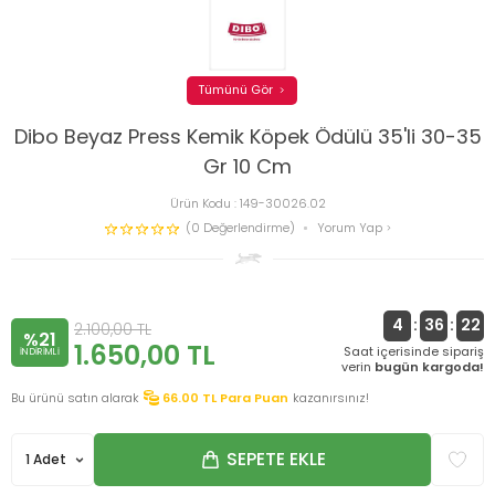
Tümünü Gör
Dibo Beyaz Press Kemik Köpek Ödülü 35'li 30-35
Gr 10 Cm
Ürün Kodu :
149-30026.02
(0 Değerlendirme)
Yorum Yap
4
:
36
:
22
2.100,00
TL
%21
1.650,00
TL
Saat içerisinde sipariş
INDIRIMLI
verin
bugün kargoda!
Bu ürünü satın alarak
66.00
TL Para Puan
kazanırsınız!
SEPETE EKLE