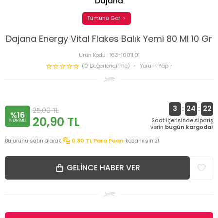
Dajana
Tümünü Gör
Dajana Energy Vital Flakes Balık Yemi 80 Ml 10 Gr
Ürün Kodu :
163-10011.01
(0 Değerlendirme)
Yorum Yap
3
:
24
:
22
25,00
TL
%16
20,90
TL
Saat içerisinde sipariş
INDIRIMLI
verin
bugün kargoda!
Bu ürünü satın alarak
0.80
TL Para Puan
kazanırsınız!
GELINCE HABER VER