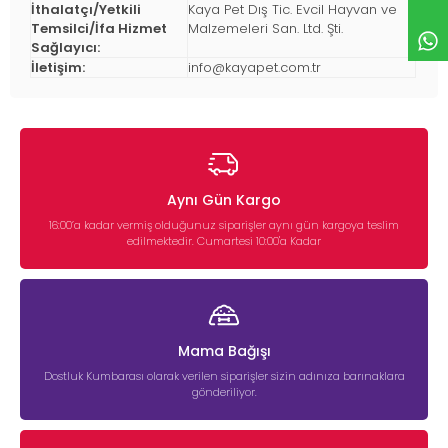
İthalatçı/Yetkili
Kaya Pet Dış Tic. Evcil Hayvan ve
Temsilci/İfa Hizmet
Malzemeleri San. Ltd. Şti.
Sağlayıcı:
İletişim:
info@kayapet.com.tr
Aynı Gün Kargo
16:00’a kadar vermiş olduğunuz siparişler aynı gün kargoya teslim
edilmektedir. Cumartesi 10:00'a Kadar
Mama Bağışı
Dostluk Kumbarası olarak verilen siparişler sizin adınıza barınaklara
gönderiliyor.