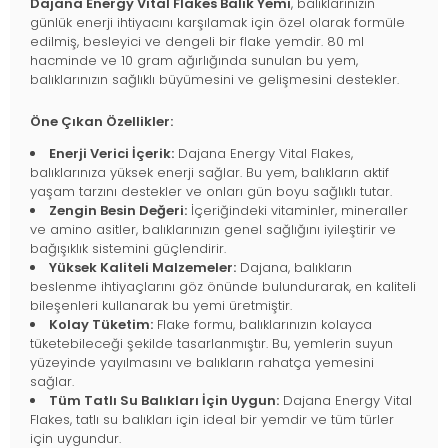
Dajana Energy Vital Flakes Balık Yemi
, balıklarınızın
günlük enerji ihtiyacını karşılamak için özel olarak formüle
edilmiş, besleyici ve dengeli bir flake yemdir. 80 ml
hacminde ve 10 gram ağırlığında sunulan bu yem,
balıklarınızın sağlıklı büyümesini ve gelişmesini destekler.
Öne Çıkan Özellikler:
Enerji Verici İçerik:
Dajana Energy Vital Flakes,
balıklarınıza yüksek enerji sağlar. Bu yem, balıkların aktif
yaşam tarzını destekler ve onları gün boyu sağlıklı tutar.
Zengin Besin Değeri:
İçeriğindeki vitaminler, mineraller
ve amino asitler, balıklarınızın genel sağlığını iyileştirir ve
bağışıklık sistemini güçlendirir.
Yüksek Kaliteli Malzemeler:
Dajana, balıkların
beslenme ihtiyaçlarını göz önünde bulundurarak, en kaliteli
bileşenleri kullanarak bu yemi üretmiştir.
Kolay Tüketim:
Flake formu, balıklarınızın kolayca
tüketebileceği şekilde tasarlanmıştır. Bu, yemlerin suyun
yüzeyinde yayılmasını ve balıkların rahatça yemesini
sağlar.
Tüm Tatlı Su Balıkları İçin Uygun:
Dajana Energy Vital
Flakes, tatlı su balıkları için ideal bir yemdir ve tüm türler
için uygundur.