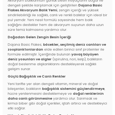
Akvaryum balıklarınızın günlük besin ihtiyaçlarını doğal ve
dengeli şekilde karşılamak için geliştirilen
Dajana Basic
Flakes Akvaryum Balık Yemi
, zengin içeriği ve yüksek
sindirilebilirliği ile sağlıklı, canlı ve renkli balıklar için ideal bir
pul yemdir. Yeni nesil formülü sayesinde hem balık
sağlığını destekler hem de akvaryum suyunun daha uzun
süre temiz kalmasına yardımcı olur.
Doğadan Gelen Zengin Besin İçeriği
Dajana Basic Flakes;
böcekler, seçilmiş deniz canlıları ve
zooplanktonlardan
elde edilen birinci sınıf proteinler ile
formüle edilmiştir. İçeriğinde bulunan
yavaş büyüyen
deniz yosunları ve algler
(spirulina, nori, kelp), balıkların
doğal beslenme alışkanlıklarını destekleyerek sağlıklı
gelişim sunar.
Güçlü Bağışıklık ve Canlı Renkler
Yeni tarifte yer alan dengeli vitamin, mineral ve doğal
bileşenler; balıkların
bağışıklık sistemini güçlendirmeye
,
hücre yenilenmesini desteklemeye ve
doğal renklerinin
daha canlı görünmesine
yardımcı olur. Sarımsak ve
kırmızı biber gibi doğal içerikler, iştah artırıcı ve destekleyici
etki sağlar.