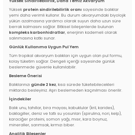
Yüksek Sindirilebilirlik, Daha Temiz Akvaryum
Yüksek
protein sindirilebilirlik oranı
sayesinde balıklar
yemi daha verimli kullanır. Bu durum akvaryumdaki biyolojik
yükün azalmasına yardımcı olarak suyun daha uzun süre
berrak kalmasını sağlar. Bitkisel bileşenlerde bulunan
kompleks karbonhidratlar
, enerjinin kademeli olarak
salınmasına katkı sunar.
Günlük Kullanıma Uygun Pul Yem
Tüm tropikal akvaryum balıkları için uygun olan pul formu,
kolay tüketim sağlar. Dengeli içeriği sayesinde günlük
beslenmede güvenle kullanılabilir.
Besleme Önerisi
Balıklarınızı
günde 2 kez
, kısa sürede tüketebilecekleri
miktarda besleyiniz. Aşırı beslemeden kaçınılması önerilir.
İçindekiler
Balık unu, tahıllar, bira mayası, kabuklular (kril, karides),
baklagiller, deniz ve tatlı su yosunları (spirulina, nori, kelp),
karaciğer proteini, somon yağı, mısır, kara boynuz,
mineraller, sarımsak, kırmızı biber.
Analitik Bileşenler