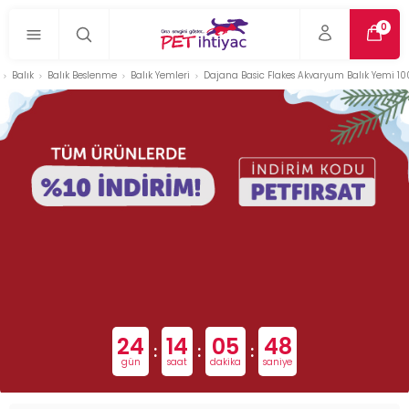
0
Balık
Balık Beslenme
Balık Yemleri
Dajana Basic Flakes Akvaryum Balık Yemi 10
24
14
05
47
:
:
:
gün
saat
dakika
saniye