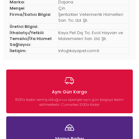
Marka:
Dajana
Menşei
Çin
Firma/Satıcı Bilgisi
Şentürkler Veterinerlik Hizmetleri
San. Tic. Ltd. Şti.
Üretici Bilgisi:
İthalatçı/Yetkili
Kaya Pet Dış Tic. Evcil Hayvan ve
Temsilci/İfa Hizmet
Malzemeleri San. Ltd. Şti.
Sağlayıcı:
İletişim:
info@kayapet.com.tr
Aynı Gün Kargo
16:00’a kadar vermiş olduğunuz siparişler aynı gün kargoya teslim
edilmektedir. Cumartesi 10:00'a Kadar
Mama Bağışı