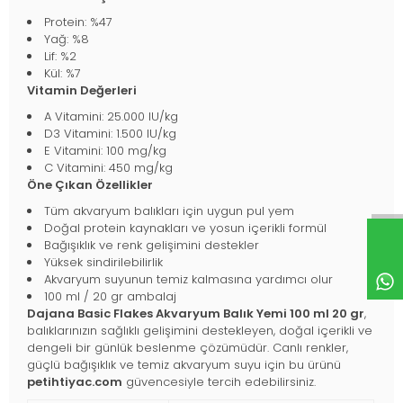
Protein: %47
Yağ: %8
Lif: %2
Kül: %7
Vitamin Değerleri
A Vitamini: 25.000 IU/kg
D3 Vitamini: 1.500 IU/kg
E Vitamini: 100 mg/kg
C Vitamini: 450 mg/kg
Öne Çıkan Özellikler
Tüm akvaryum balıkları için uygun pul yem
Doğal protein kaynakları ve yosun içerikli formül
Bağışıklık ve renk gelişimini destekler
Yüksek sindirilebilirlik
Akvaryum suyunun temiz kalmasına yardımcı olur
100 ml / 20 gr ambalaj
Dajana Basic Flakes Akvaryum Balık Yemi 100 ml 20 gr
,
balıklarınızın sağlıklı gelişimini destekleyen, doğal içerikli ve
dengeli bir günlük beslenme çözümüdür. Canlı renkler,
güçlü bağışıklık ve temiz akvaryum suyu için bu ürünü
petihtiyac.com
güvencesiyle tercih edebilirsiniz.