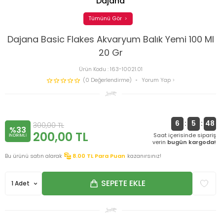
Dajana
Tümünü Gör
Dajana Basic Flakes Akvaryum Balık Yemi 100 Ml
20 Gr
Ürün Kodu :
163-10021.01
(0 Değerlendirme)
Yorum Yap
6
:
5
:
48
300,00
TL
%33
200,00
TL
Saat içerisinde sipariş
INDIRIMLI
verin
bugün kargoda!
Bu ürünü satın alarak
8.00
TL Para Puan
kazanırsınız!
SEPETE EKLE