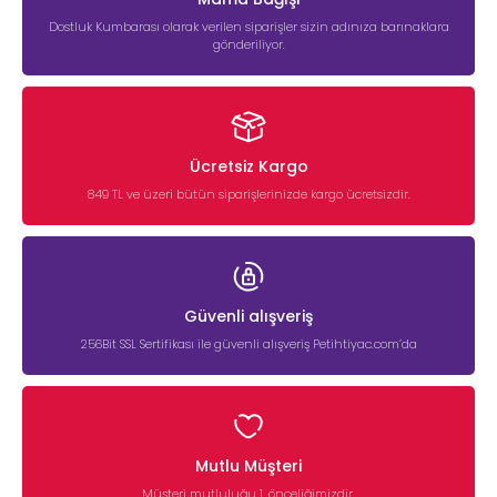
Dostluk Kumbarası olarak verilen siparişler sizin adınıza barınaklara
gönderiliyor.
Ücretsiz Kargo
849 TL ve üzeri bütün siparişlerinizde kargo ücretsizdir.
Güvenli alışveriş
256Bit SSL Sertifikası ile güvenli alışveriş Petihtiyac.com’da
Mutlu Müşteri
Müşteri mutluluğu 1. önceliğimizdir.