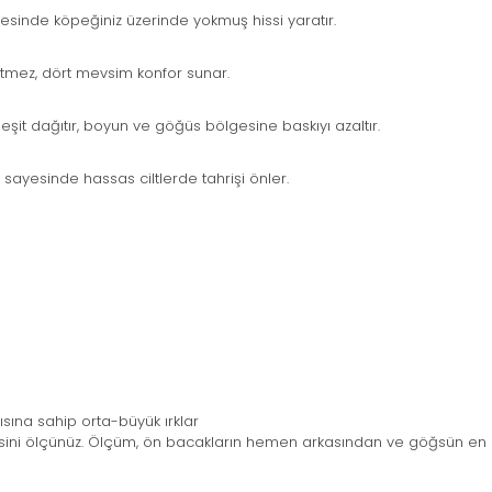
sinde köpeğiniz üzerinde yokmuş hissi yaratır.
tmez, dört mevsim konfor sunar.
eşit dağıtır, boyun ve göğüs bölgesine baskıyı azaltır.
sayesinde hassas ciltlerde tahrişi önler.
ına sahip orta-büyük ırklar
ni ölçünüz. Ölçüm, ön bacakların hemen arkasından ve göğsün en ge