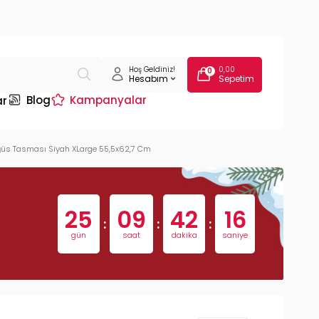
Hoş Geldiniz!
0,00
0
Hesabım
Sepetim
Blog
Kampanyalar
ar
ğüs Tasması Siyah XLarge 55,5x62,7 Cm
25
09
42
15
:
:
:
gün
saat
dakika
saniye