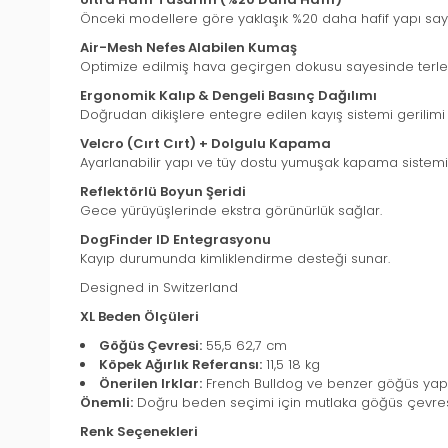
Önceki modellere göre yaklaşık %20 daha hafif yapı saye
Air-Mesh Nefes Alabilen Kumaş
Optimize edilmiş hava geçirgen dokusu sayesinde terle
Ergonomik Kalıp & Dengeli Basınç Dağılımı
Doğrudan dikişlere entegre edilen kayış sistemi gerilimi 
Velcro (Cırt Cırt) + Dolgulu Kapama
Ayarlanabilir yapı ve tüy dostu yumuşak kapama sistemi 
Reflektörlü Boyun Şeridi
Gece yürüyüşlerinde ekstra görünürlük sağlar.
DogFinder ID Entegrasyonu
Kayıp durumunda kimliklendirme desteği sunar.
Designed in Switzerland
XL Beden Ölçüleri
Göğüs Çevresi:
55,5 62,7 cm
Köpek Ağırlık Referansı:
11,5 18 kg
Önerilen Irklar:
French Bulldog ve benzer göğüs yapıs
Önemli:
Doğru beden seçimi için mutlaka göğüs çevresi
Renk Seçenekleri