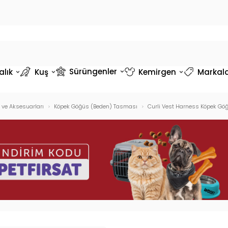
Sürüngenler
alık
Kuş
Kemirgen
Markal
 ve Aksesuarları
Köpek Göğüs (Beden) Tasması
Curli Vest Harness Köpek Gö