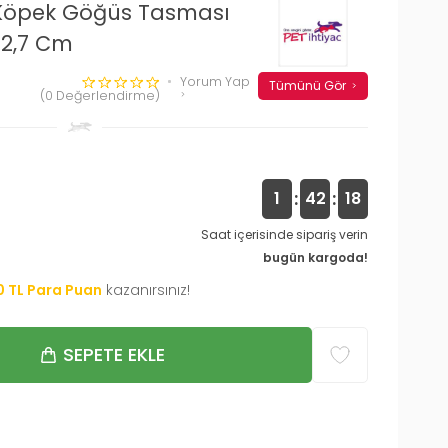
 Köpek Göğüs Tasması
62,7 Cm
Yorum Yap
Tümünü Gör
(0 Değerlendirme)
:
:
1
42
17
Saat içerisinde sipariş verin
bugün kargoda!
0
TL Para Puan
kazanırsınız!
SEPETE EKLE