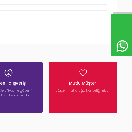
nli alışveriş
Mutlu Müşteri
 Sertifikası ile güvenli
Müşteri mutluluğu 1. önceliğimizdir.
iş Petihtiyac.com’da