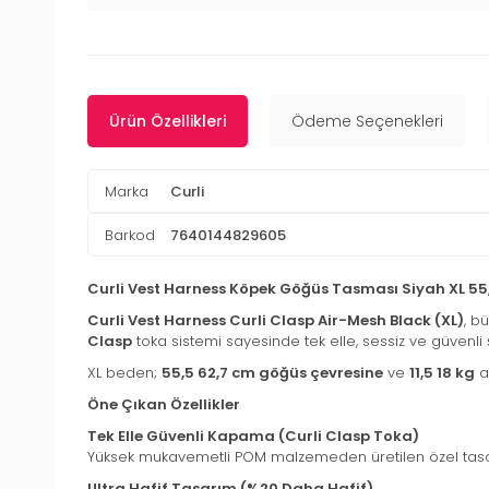
Ürün Özellikleri
Ödeme Seçenekleri
Marka
Curli
Barkod
7640144829605
Curli Vest Harness Köpek Göğüs Tasması Siyah XL 55,
Curli Vest Harness Curli Clasp Air-Mesh Black (XL)
, b
Clasp
toka sistemi sayesinde tek elle, sessiz ve güvenli
XL beden;
55,5 62,7 cm göğüs çevresine
ve
11,5 18 kg
ağ
Öne Çıkan Özellikler
Tek Elle Güvenli Kapama (Curli Clasp Toka)
Yüksek mukavemetli POM malzemeden üretilen özel tasarım
Ultra Hafif Tasarım (%20 Daha Hafif)