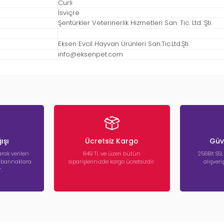
Curli
İsviçre
Şentürkler Veterinerlik Hizmetleri San. Tic. Ltd. Şti.
Eksen Evcil Hayvan Ürünleri San.Tic.Ltd.Şti.
info@eksenpet.com
ışı
Ücretsiz Kargo
Güve
rak verilen
849 TL ve üzeri bütün
256Bit SSL
a barınaklara
siparişlerinizde kargo ücretsizdir.
alışver
.