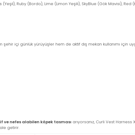
(Yeşil), Ruby (Bordo), Lime (Limon Yeşili), SkyBlue (Gök Mavisi), Red (K
ehir içi günlük yürüyüşler hem de aktif dış mekan kullanımı için uy
if ve nefes alabilen köpek tasması
arıyorsanız, Curli Vest Harness 
le getirir.