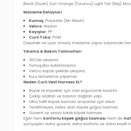
Black (Siyah), Sun-Orange (Turuncu), Light Tan (Bej), Moss 
Malzeme Detayları
Kumaş:
Polyester (Air-Mesh)
Velcro:
Naylon
Kayışlar:
PP
Curli Toka:
POM
Dayanıklı ve uzun ömürlü malzeme yapısı sayesinde hem ş
Yıkama & Bakım Talimatları
30Cde yıkayınız
Yumuşatıcı kullanmayınız
Velcro kapalı şekilde yıkayınız
Kuru temizleme yapılmaz
Neden Curli Vest Harness XL?
Büyük ırk köpekler için özel ergonomik tasarım
Çekişi azaltan ve basıncı dağıtan yapı
Ultra hafif köpek tasması arayanlar için ideal
Terletmeyen, nefes alan köpek göğüs tasması
Güvenli ve sessiz tokalı köpek tasması
Eğer hem
konforlu köpek göğüs tasması
, hem de
haf
yürüyüşleri daha güvenli, daha konforlu ve daha keyifli ha