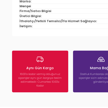
Marka:
Menşei
Firma/Satıcı Bilgisi
Üretici Bilgisi:
İthalatçı/Yetkili Temsilci/İfa Hizmet Sağlayıcı:
İletişim:
Aynı Gün Kargo
Mama Bağ
16:00’a kadar vermiş olduğunuz
Dostluk Kumbarası ola
siparişler aynı gün kargoya teslim
siparişler sizin adınız
edilmektedir. Cumartesi 10:00'a
gönderiliyor
Kadar