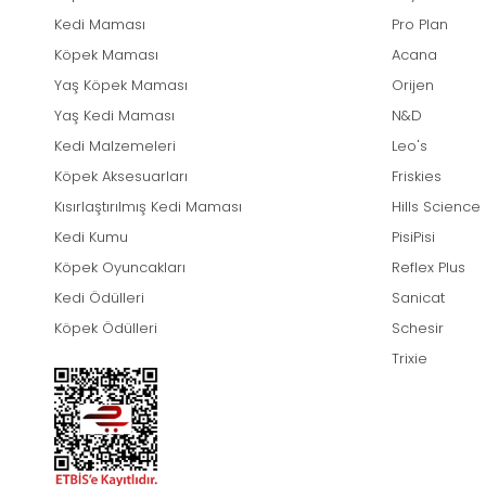
Kedi Maması
Pro Plan
Köpek Maması
Acana
Yaş Köpek Maması
Orijen
Yaş Kedi Maması
N&D
Kedi Malzemeleri
Leo's
Köpek Aksesuarları
Friskies
Kısırlaştırılmış Kedi Maması
Hills Science
Kedi Kumu
PisiPisi
Köpek Oyuncakları
Reflex Plus
Kedi Ödülleri
Sanicat
Köpek Ödülleri
Schesir
Trixie