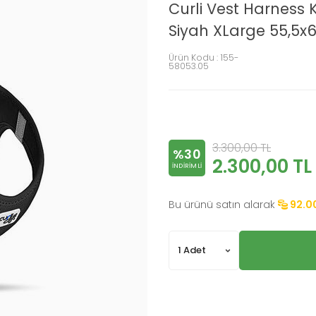
Curli Vest Harness
Siyah XLarge 55,5x
Ürün Kodu :
155-
58053.05
3.300,00
TL
%30
2.300,00
TL
INDIRIMLI
Bu ürünü satın alarak
92.0