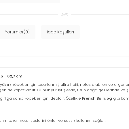
Yorumlar(0)
İade Koşulları
5 - 62,7 cm
üyük ırk köpekler için tasarlanmış ultra hafif, nefes alabilen ve ergon
 şekilde kapatılabilir. Günlük yürüyüşlerde, uzun doğa gezilerinde ve
ırlığa sahip köpekler için idealdir. Özellikle
French Bulldog
gibi kom
 toka, metal seslerini önler ve sessiz kullanım sağlar.