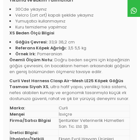
Yıkama ve Bakım Talimatları
30Cde yıkayınız
Velcro (cırt cırt) kapalı şekilde yıkayınız
Yumuşatıcı kullanmayınız
Kuru temizleme yapılmaz
XS Beden Ölçü Bilgisi
Göğüs Çevresi:
33,9 38,2 cm
Referans Köpek Ağırlığı:
3,5 5,5 kg
Örnek Irk:
Pomeranian
Önemli Ölçüm Notu:
Doğru beden seçimi için köpeğinizin
göğüs çevresini, ön bacakların hemen arkasındaki göğsün
en geniş bölümünden ölçmeniz tavsiye edilir.
Curli Vest Harness Clasp Air-Mesh LE25 Köpek Göğüs
Tasması Siyah XS
, ultra hafif yapısı, yenilikçi toka sistemi,
nefes alabilen kumaşı ve ergonomik tasarımıyla küçük ırk
dostunuza güvenli, rahat ve şık bir yürüyüş deneyimi sunar.
Marka:
Curli
Menşei
İsviçre
Firma/Satıcı Bilgisi
Şentürkler Veterinerlik Hizmetleri
San. Tic. Ltd. Şti.
Üretici Bilgisi:
İthalatçı/Yetkili
Eksen Evcil Hayvan Ürünleri