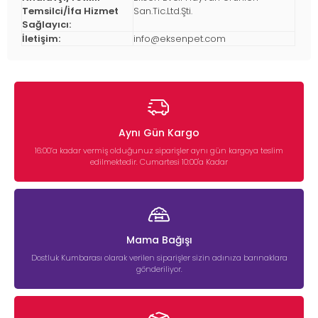
Temsilci/İfa Hizmet
San.Tic.Ltd.Şti.
Sağlayıcı:
İletişim:
info@eksenpet.com
Aynı Gün Kargo
16:00’a kadar vermiş olduğunuz siparişler aynı gün kargoya teslim
edilmektedir. Cumartesi 10:00'a Kadar
Mama Bağışı
Dostluk Kumbarası olarak verilen siparişler sizin adınıza barınaklara
gönderiliyor.