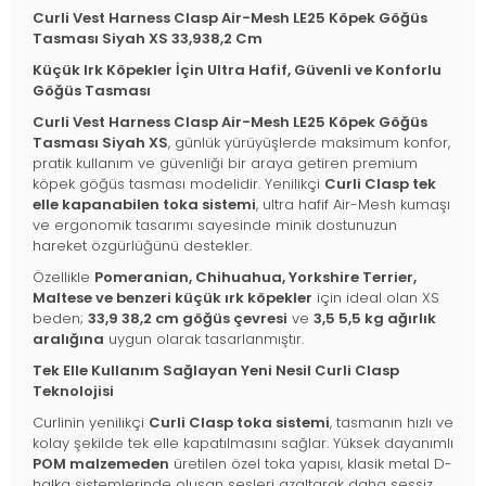
Curli Vest Harness Clasp Air-Mesh LE25 Köpek Göğüs
Tasması Siyah XS 33,938,2 Cm
Küçük Irk Köpekler İçin Ultra Hafif, Güvenli ve Konforlu
Göğüs Tasması
Curli Vest Harness Clasp Air-Mesh LE25 Köpek Göğüs
Tasması Siyah XS
, günlük yürüyüşlerde maksimum konfor,
pratik kullanım ve güvenliği bir araya getiren premium
köpek göğüs tasması modelidir. Yenilikçi
Curli Clasp tek
elle kapanabilen toka sistemi
, ultra hafif Air-Mesh kumaşı
ve ergonomik tasarımı sayesinde minik dostunuzun
hareket özgürlüğünü destekler.
Özellikle
Pomeranian, Chihuahua, Yorkshire Terrier,
Maltese ve benzeri küçük ırk köpekler
için ideal olan XS
beden;
33,9 38,2 cm göğüs çevresi
ve
3,5 5,5 kg ağırlık
aralığına
uygun olarak tasarlanmıştır.
Tek Elle Kullanım Sağlayan Yeni Nesil Curli Clasp
Teknolojisi
Curlinin yenilikçi
Curli Clasp toka sistemi
, tasmanın hızlı ve
kolay şekilde tek elle kapatılmasını sağlar. Yüksek dayanımlı
POM malzemeden
üretilen özel toka yapısı, klasik metal D-
halka sistemlerinde oluşan sesleri azaltarak daha sessiz