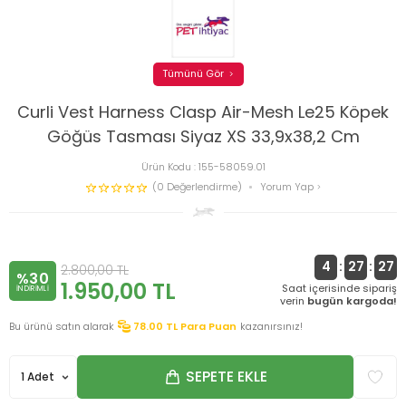
Tümünü Gör
Curli Vest Harness Clasp Air-Mesh Le25 Köpek
Göğüs Tasması Siyaz XS 33,9x38,2 Cm
Ürün Kodu :
155-58059.01
(0 Değerlendirme)
Yorum Yap
4
:
27
:
27
2.800,00
TL
%30
1.950,00
TL
Saat içerisinde sipariş
INDIRIMLI
verin
bugün kargoda!
Bu ürünü satın alarak
78.00
TL Para Puan
kazanırsınız!
SEPETE EKLE