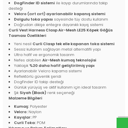
DogFinder ID sistemi
ile kayıp durumlarında takip
desteği
Velcro (cırt cırt) ayarlanabilir kapanış sistemi
Dolgulu toka yapısı
sayesinde tüy dostu kullanım
Doğrudan dikişe entegre dayanıklı kayış sistemi
Curli Vest Harness Clasp Air-Mesh LE25 Köpek Göğüs
Tasması Özellikleri
Yeni nesil
Curli Clasp tek elle kapanan toka sistemi
Sessiz kullanım sağlayan metal alternatifli yapı
Ultra hafif ve ergonomik tasarım
Nefes alabilen
Air-Mesh kumaş teknolojisi
Yaklaşık
%20 daha hafif geliştirilmiş yapı
Ayarlanabilir Velcro kapama sistemi
Reflektörlü güvenlik şeridi
DogFinder ID takip desteği
Günlük yürüyüş ve aktif kullanım için ideal tasarım
Şık
Siyah (Black)
renk seçeneği
Malzeme Bilgileri
Kumaş:
Polyester
Velcro:
Naylon
Kayışlar:
PP
Curli Toka:
POM