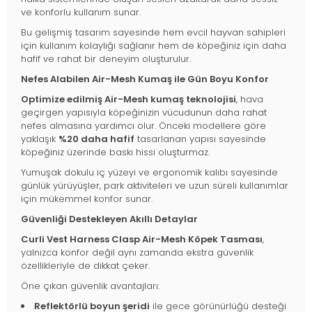
ve konforlu kullanım sunar.
Bu gelişmiş tasarım sayesinde hem evcil hayvan sahipleri
için kullanım kolaylığı sağlanır hem de köpeğiniz için daha
hafif ve rahat bir deneyim oluşturulur.
Nefes Alabilen Air-Mesh Kumaş ile Gün Boyu Konfor
Optimize edilmiş Air-Mesh kumaş teknolojisi
, hava
geçirgen yapısıyla köpeğinizin vücudunun daha rahat
nefes almasına yardımcı olur. Önceki modellere göre
yaklaşık
%20 daha hafif
tasarlanan yapısı sayesinde
köpeğiniz üzerinde baskı hissi oluşturmaz.
Yumuşak dokulu iç yüzeyi ve ergonomik kalıbı sayesinde
günlük yürüyüşler, park aktiviteleri ve uzun süreli kullanımlar
için mükemmel konfor sunar.
Güvenliği Destekleyen Akıllı Detaylar
Curli Vest Harness Clasp Air-Mesh Köpek Tasması
,
yalnızca konfor değil aynı zamanda ekstra güvenlik
özellikleriyle de dikkat çeker.
Öne çıkan güvenlik avantajları:
Reflektörlü boyun şeridi
ile gece görünürlüğü desteği