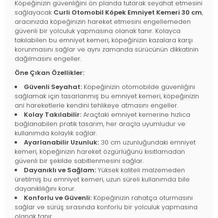
Köpeğinizin güvenliğini ön planda tutarak seyahat etmesini
sağlayacak
Curli Otomobil Köpek Emniyet Kemeri 30 cm
,
aracınızda köpeğinizin hareket etmesini engellemeden
güvenli bir yolculuk yapmasına olanak tanır. Kolayca
takılabilen bu emniyet kemeri, köpeğinizin kazalara karşı
korunmasını sağlar ve aynı zamanda sürücünün dikkatinin
dağılmasını engeller.
Öne Çıkan Özellikler:
Güvenli Seyahat:
Köpeğinizin otomobilde güvenliğini
sağlamak için tasarlanmış bu emniyet kemeri, köpeğinizin
ani hareketlerle kendini tehlikeye atmasını engeller.
Kolay Takılabilir:
Araçtaki emniyet kemerine hızlıca
bağlanabilen pratik tasarım, her araçla uyumludur ve
kullanımda kolaylık sağlar.
Ayarlanabilir Uzunluk:
30 cm uzunluğundaki emniyet
kemeri, köpeğinizin hareket özgürlüğünü kısıtlamadan
güvenli bir şekilde sabitlenmesini sağlar.
Dayanıklı ve Sağlam:
Yüksek kaliteli malzemeden
üretilmiş bu emniyet kemeri, uzun süreli kullanımda bile
dayanıklılığını korur.
Konforlu ve Güvenli:
Köpeğinizin rahatça oturmasını
sağlar ve sürüş sırasında konforlu bir yolculuk yapmasına
olanak tanır.