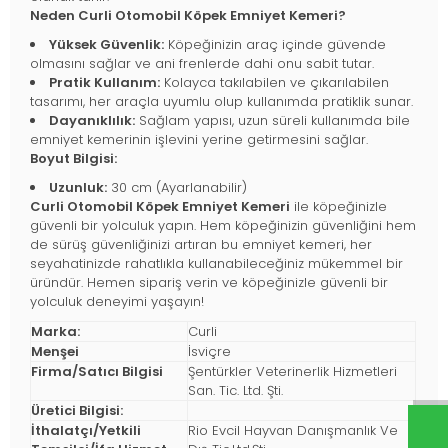
Neden Curli Otomobil Köpek Emniyet Kemeri?
Yüksek Güvenlik:
Köpeğinizin araç içinde güvende
olmasını sağlar ve ani frenlerde dahi onu sabit tutar.
Pratik Kullanım:
Kolayca takılabilen ve çıkarılabilen
tasarımı, her araçla uyumlu olup kullanımda pratiklik sunar.
Dayanıklılık:
Sağlam yapısı, uzun süreli kullanımda bile
emniyet kemerinin işlevini yerine getirmesini sağlar.
Boyut Bilgisi:
Uzunluk:
30 cm (Ayarlanabilir)
Curli Otomobil Köpek Emniyet Kemeri
ile köpeğinizle
güvenli bir yolculuk yapın. Hem köpeğinizin güvenliğini hem
de sürüş güvenliğinizi artıran bu emniyet kemeri, her
seyahatinizde rahatlıkla kullanabileceğiniz mükemmel bir
üründür. Hemen sipariş verin ve köpeğinizle güvenli bir
yolculuk deneyimi yaşayın!
Marka:
Curli
Menşei
İsviçre
Firma/Satıcı Bilgisi
Şentürkler Veterinerlik Hizmetleri
San. Tic. Ltd. Şti.
Üretici Bilgisi:
İthalatçı/Yetkili
Rio Evcil Hayvan Danışmanlık Ve