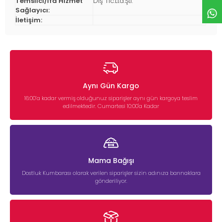
Temsilci/İfa Hizmet
Dış Tic.Ltd.Şti.
Sağlayıcı:
İletişim:
Aynı Gün Kargo
16:00’a kadar vermiş olduğunuz siparişler aynı gün kargoya teslim
edilmektedir. Cumartesi 10:00'a Kadar
Mama Bağışı
Dostluk Kumbarası olarak verilen siparişler sizin adınıza barınaklara
gönderiliyor.