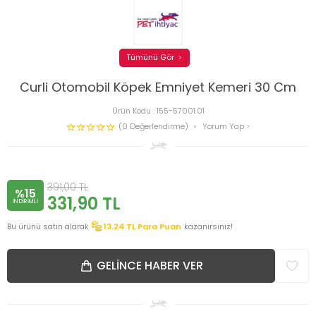
Tümünü Gör
Curli Otomobil Köpek Emniyet Kemeri 30 Cm
Ürün Kodu :
155-57001.01
(0 Değerlendirme)
Yorum Yap
391,00
TL
%15
331,90
TL
INDIRIMLI
Bu ürünü satın alarak
13.24
TL Para Puan
kazanırsınız!
GELINCE HABER VER