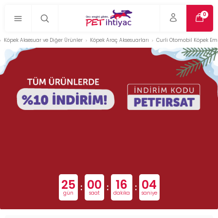
0
Köpek Aksesuar ve Diğer Ürünler
Köpek Araç Aksesuarları
Curli Otomobil Köpek Em
25
00
16
03
:
:
:
gün
saat
dakika
saniye