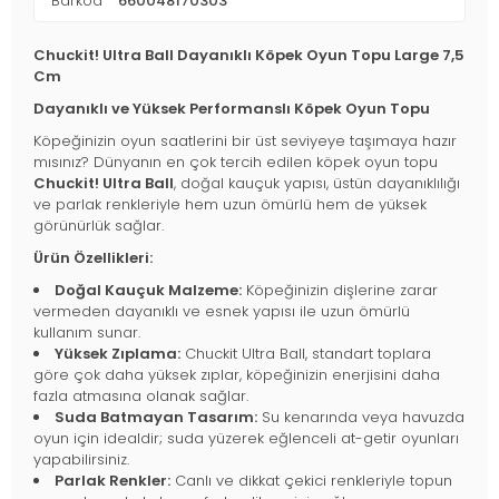
Barkod
660048170303‬
Chuckit! Ultra Ball Dayanıklı Köpek Oyun Topu Large 7,5
Cm
Dayanıklı ve Yüksek Performanslı Köpek Oyun Topu
Köpeğinizin oyun saatlerini bir üst seviyeye taşımaya hazır
mısınız? Dünyanın en çok tercih edilen köpek oyun topu
Chuckit! Ultra Ball
, doğal kauçuk yapısı, üstün dayanıklılığı
ve parlak renkleriyle hem uzun ömürlü hem de yüksek
görünürlük sağlar.
Ürün Özellikleri:
Doğal Kauçuk Malzeme:
Köpeğinizin dişlerine zarar
vermeden dayanıklı ve esnek yapısı ile uzun ömürlü
kullanım sunar.
Yüksek Zıplama:
Chuckit Ultra Ball, standart toplara
göre çok daha yüksek zıplar, köpeğinizin enerjisini daha
fazla atmasına olanak sağlar.
Suda Batmayan Tasarım:
Su kenarında veya havuzda
oyun için idealdir; suda yüzerek eğlenceli at-getir oyunları
yapabilirsiniz.
Parlak Renkler:
Canlı ve dikkat çekici renkleriyle topun