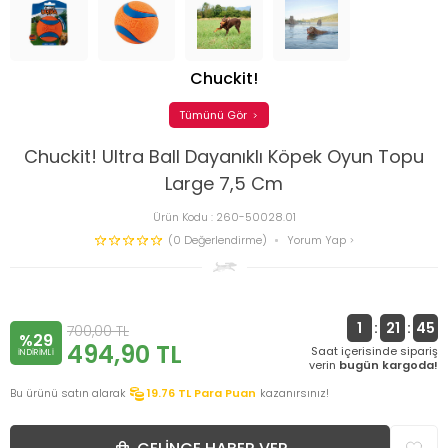
Chuckit!
Tümünü Gör
Chuckit! Ultra Ball Dayanıklı Köpek Oyun Topu
Large 7,5 Cm
Ürün Kodu :
260-50028.01
(0 Değerlendirme)
Yorum Yap
1
:
21
:
44
700,00
TL
%29
494,90
TL
Saat içerisinde sipariş
INDIRIMLI
verin
bugün kargoda!
Bu ürünü satın alarak
19.76
TL Para Puan
kazanırsınız!