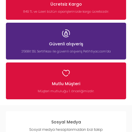
Ücretsiz Kargo
849 TL ve üzeri bütün siparişlerinizde kargo ücretsizdir.
Güvenli alışveriş
256Bit SSL Sertifikası ile güvenli alışveriş Petihtiyac.com’da
Mutlu Müşteri
Müşteri mutluluğu 1. önceliğimizdir.
Sosyal Medya
Sosyal medya hesaplarımızdan bizi takip