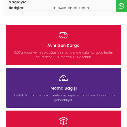
Sağlayıcı:
İletişim:
info@petmate.com
Aynı Gün Kargo
16:00’a kadar vermiş olduğunuz siparişler aynı gün kargoya teslim
edilmektedir. Cumartesi 10:00'a Kadar
Mama Bağışı
Dostluk Kumbarası olarak verilen siparişler sizin adınıza barınaklara
gönderiliyor.