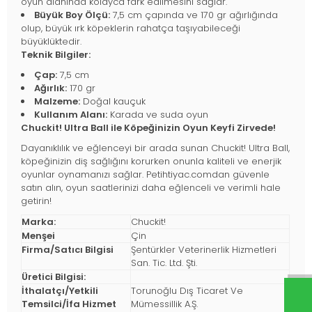
oyun alanında kolayca fark edilmesini sağlar.
Büyük Boy Ölçü:
7,5 cm çapında ve 170 gr ağırlığında
olup, büyük ırk köpeklerin rahatça taşıyabileceği
büyüklüktedir.
Teknik Bilgiler:
Çap:
7,5 cm
Ağırlık:
170 gr
Malzeme:
Doğal kauçuk
Kullanım Alanı:
Karada ve suda oyun
Chuckit! Ultra Ball ile Köpeğinizin Oyun Keyfi Zirvede!
Dayanıklılık ve eğlenceyi bir arada sunan Chuckit! Ultra Ball,
köpeğinizin diş sağlığını korurken onunla kaliteli ve enerjik
oyunlar oynamanızı sağlar. Petihtiyac.comdan güvenle
satın alın, oyun saatlerinizi daha eğlenceli ve verimli hale
getirin!
Marka:
Chuckit!
Menşei
Çin
Firma/Satıcı Bilgisi
Şentürkler Veterinerlik Hizmetleri
San. Tic. Ltd. Şti.
Üretici Bilgisi:
İthalatçı/Yetkili
Torunoğlu Dış Ticaret Ve
Temsilci/İfa Hizmet
Mümessillik A.Ş.