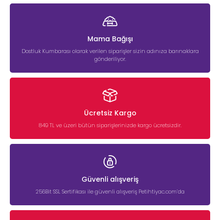
Mama Bağışı
Dostluk Kumbarası olarak verilen siparişler sizin adınıza barınaklara
gönderiliyor.
Ücretsiz Kargo
849 TL ve üzeri bütün siparişlerinizde kargo ücretsizdir.
Güvenli alışveriş
256Bit SSL Sertifikası ile güvenli alışveriş Petihtiyac.com’da