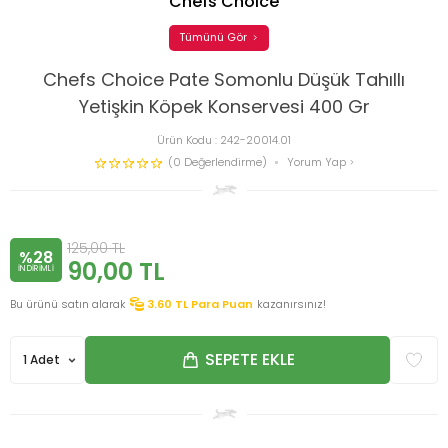
Chefs Choice
Tümünü Gör
Chefs Choice Pate Somonlu Düşük Tahıllı
Yetişkin Köpek Konservesi 400 Gr
Ürün Kodu :
242-20014.01
(0 Değerlendirme)
Yorum Yap
125,00
TL
%28
90,00
TL
INDIRIMLI
Bu ürünü satın alarak
3.60
TL Para Puan
kazanırsınız!
SEPETE EKLE