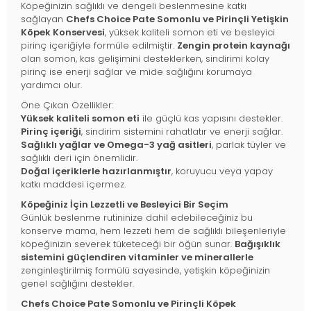
Köpeğinizin sağlıklı ve dengeli beslenmesine katkı
sağlayan
Chefs Choice Pate Somonlu ve Pirinçli Yetişkin
Köpek Konservesi
, yüksek kaliteli somon eti ve besleyici
pirinç içeriğiyle formüle edilmiştir.
Zengin protein kaynağı
olan somon, kas gelişimini desteklerken, sindirimi kolay
pirinç ise enerji sağlar ve mide sağlığını korumaya
yardımcı olur.
Öne Çıkan Özellikler:
Yüksek kaliteli somon eti
ile güçlü kas yapısını destekler.
Pirinç içeriği
, sindirim sistemini rahatlatır ve enerji sağlar.
Sağlıklı yağlar ve Omega-3 yağ asitleri
, parlak tüyler ve
sağlıklı deri için önemlidir.
Doğal içeriklerle hazırlanmıştır
, koruyucu veya yapay
katkı maddesi içermez.
Köpeğiniz İçin Lezzetli ve Besleyici Bir Seçim
Günlük beslenme rutininize dahil edebileceğiniz bu
konserve mama, hem lezzeti hem de sağlıklı bileşenleriyle
köpeğinizin severek tüketeceği bir öğün sunar.
Bağışıklık
sistemini güçlendiren vitaminler ve minerallerle
zenginleştirilmiş formülü sayesinde, yetişkin köpeğinizin
genel sağlığını destekler.
Chefs Choice Pate Somonlu ve Pirinçli Köpek