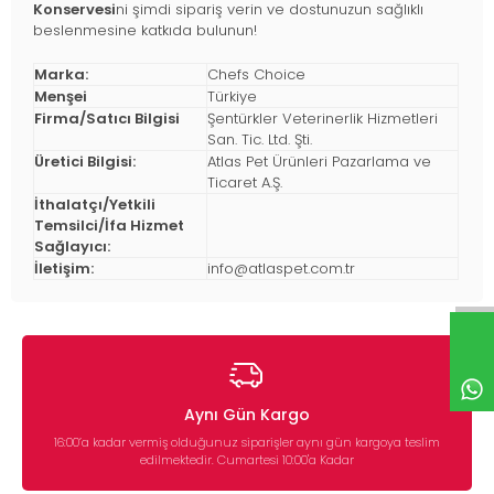
Konservesi
ni şimdi sipariş verin ve dostunuzun sağlıklı
beslenmesine katkıda bulunun!
Marka:
Chefs Choice
Menşei
Türkiye
Firma/Satıcı Bilgisi
Şentürkler Veterinerlik Hizmetleri
San. Tic. Ltd. Şti.
Üretici Bilgisi:
Atlas Pet Ürünleri Pazarlama ve
Ticaret A.Ş.
İthalatçı/Yetkili
Temsilci/İfa Hizmet
Sağlayıcı:
İletişim:
info@atlaspet.com.tr
Aynı Gün Kargo
16:00’a kadar vermiş olduğunuz siparişler aynı gün kargoya teslim
edilmektedir. Cumartesi 10:00'a Kadar