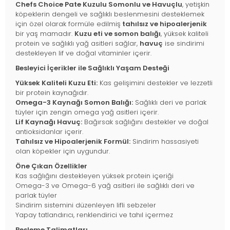
Chefs Choice Pate Kuzulu Somonlu ve Havuçlu
, yetişkin
köpeklerin dengeli ve sağlıklı beslenmesini desteklemek
için özel olarak formüle edilmiş
tahılsız ve hipoalerjenik
bir yaş mamadır.
Kuzu eti ve somon balığı
, yüksek kaliteli
protein ve sağlıklı yağ asitleri sağlar,
havuç
ise sindirimi
destekleyen lif ve doğal vitaminler içerir.
Besleyici İçerikler ile Sağlıklı Yaşam Desteği
Yüksek Kaliteli Kuzu Eti:
Kas gelişimini destekler ve lezzetli
bir protein kaynağıdır.
Omega-3 Kaynağı Somon Balığı:
Sağlıklı deri ve parlak
tüyler için zengin omega yağ asitleri içerir.
Lif Kaynağı Havuç:
Bağırsak sağlığını destekler ve doğal
antioksidanlar içerir.
Tahılsız ve Hipoalerjenik Formül:
Sindirim hassasiyeti
olan köpekler için uygundur.
Öne Çıkan Özellikler
Kas sağlığını destekleyen yüksek protein içeriği
Omega-3 ve Omega-6 yağ asitleri ile sağlıklı deri ve
parlak tüyler
Sindirim sistemini düzenleyen lifli sebzeler
Yapay tatlandırıcı, renklendirici ve tahıl içermez
Besleme Talimatları