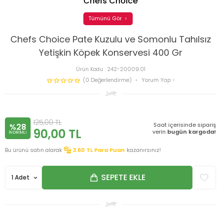
Chefs Choice
Tümünü Gör
Chefs Choice Pate Kuzulu ve Somonlu Tahılsız
Yetişkin Köpek Konservesi 400 Gr
Ürün Kodu :
242-20009.01
(0 Değerlendirme)
Yorum Yap
125,00
TL
Saat içerisinde sipariş
%28
90,00
TL
verin
bugün kargoda!
INDIRIMLI
Bu ürünü satın alarak
3.60
TL Para Puan
kazanırsınız!
SEPETE EKLE