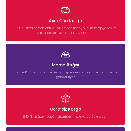
Aynı Gün Kargo
16:00’a kadar vermiş olduğunuz siparişler aynı gün kargoya teslim
edilmektedir. Cumartesi 10:00'a Kadar
Mama Bağışı
Dostluk Kumbarası olarak verilen siparişler sizin adınıza barınaklara
gönderiliyor.
Ücretsiz Kargo
849 TL ve üzeri bütün siparişlerinizde kargo ücretsizdir.