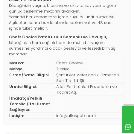
Köpeğinizin yaşına, kilosuna ve aktivite seviyesine göre
günlük beslenme miktarını ayarlayın.
Yanında her zaman taze içme suyu bulundurulmalıdır.
Açıldıktan sonra buzdolabında saklanmalı ve 48 saat
içinde tüketilmelidir.
Chefs Choice Pate Kuzulu Somonlu ve Havuçlu,
köpeğinizin hem sağlıklı hem de mutlu bir yaşam
sürmesine yardımcı olacak besleyici ve lezzetli bir yaş
mamadır.
Marka:
Chefs Choice
Menşei
Türkiye
Firma/Satıcı Bilgisi
Şentürkler Veterinerlik Hizmetleri
San. Tic. Ltd. Şti.
Üretici Bilgisi:
Atlas Pet Ürünleri Pazarlama ve
Ticaret A.Ş.
İthalatçı/Yetkili
Temsilci/İfa Hizmet
Sağlayıcı:
İletişim:
info@atlaspet.com.tr