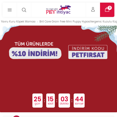
0
Yavru Kuru Köpek Maması
Brit Care Grain Free Mini Puppy Hypoallergenic Kuzulu Küç
25
15
03
43
:
:
:
gün
saat
dakika
saniye