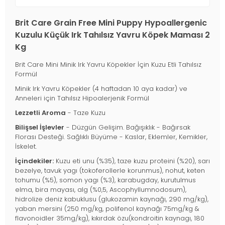
Brit Care Grain Free Mini Puppy Hypoallergenic
Kuzulu Küçük Irk Tahılsız Yavru Köpek Maması 2
Kg
Brit Care Mini Minik Irk Yavru Köpekler İçin Kuzu Etli Tahılsız
Formül
Minik Irk Yavru Köpekler (4 haftadan 10 aya kadar) ve
Anneleri için Tahılsız Hipoalerjenik Formül
Lezzetli Aroma
- Taze Kuzu
Bilişsel İşlevler
- Düzgün Gelişim. Bağışıklık - Bağırsak
Florası Desteği. Sağlıklı Büyüme - Kaslar, Eklemler, Kemikler,
İskelet.
İçindekiler:
Kuzu eti unu (%35), taze kuzu proteini (%20), sarı
bezelye, tavuk yagı (tokoferollerle korunmus), nohut, keten
tohumu (%5), somon yagı (%3), karabugday, kurutulmus
elma, bira mayası, alg (%0,5, Ascophyllumnodosum),
hidrolize deniz kabuklusu (glukozamin kaynağı, 290 mg/kg),
yaban mersini (250 mg/kg, polifenol kaynağı 75mg/kg &
flavonoidler 35mg/kg), kıkırdak özu(kondroitin kaynagı, 180