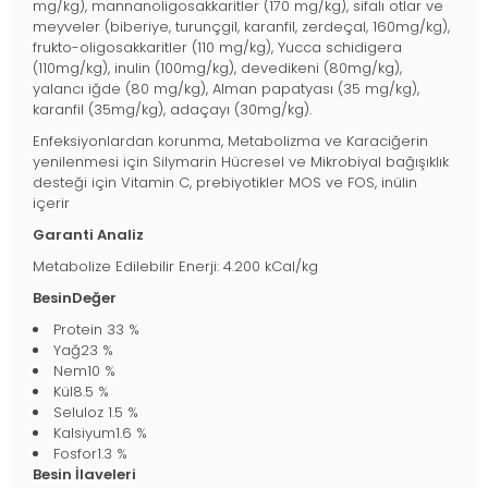
mg/kg), mannanoligosakkaritler (170 mg/kg), sifalı otlar ve
meyveler (biberiye, turunçgil, karanfil, zerdeçal, 160mg/kg),
frukto-oligosakkaritler (110 mg/kg), Yucca schidigera
(110mg/kg), inulin (100mg/kg), devedikeni (80mg/kg),
yalancı iğde (80 mg/kg), Alman papatyası (35 mg/kg),
karanfil (35mg/kg), adaçayı (30mg/kg).
Enfeksiyonlardan korunma, Metabolizma ve Karaciğerin
yenilenmesi için Silymarin Hücresel ve Mikrobiyal bağışıklık
desteği için Vitamin C, prebiyotikler MOS ve FOS, inülin
içerir
Garanti Analiz
Metabolize Edilebilir Enerji: 4.200 kCal/kg
BesinDeğer
Protein 33 %
Yağ23 %
Nem10 %
Kül8.5 %
Seluloz 1.5 %
Kalsiyum1.6 %
Fosfor1.3 %
Besin İlaveleri