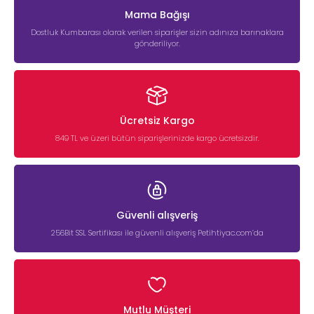
Mama Bağışı
Dostluk Kumbarası olarak verilen siparişler sizin adınıza barınaklara
gönderiliyor.
Ücretsiz Kargo
849 TL ve üzeri bütün siparişlerinizde kargo ücretsizdir.
Güvenli alışveriş
256Bit SSL Sertifikası ile güvenli alışveriş Petihtiyac.com’da
Mutlu Müşteri