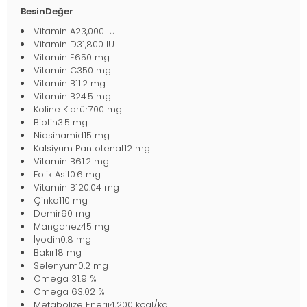
BesinDeğer
Vitamin A23,000 IU
Vitamin D31,800 IU
Vitamin E650 mg
Vitamin C350 mg
Vitamin B11.2 mg
Vitamin B24.5 mg
Koline Klorür700 mg
Biotin3.5 mg
Niasinamid15 mg
Kalsiyum Pantotenat12 mg
Vitamin B61.2 mg
Folik Asit0.6 mg
Vitamin B120.04 mg
Çinko110 mg
Demir90 mg
Manganez45 mg
İyodin0.8 mg
Bakır18 mg
Selenyum0.2 mg
Omega 31.9 %
Omega 63.02 %
Metabolize Enerji4,200 kcal/kg