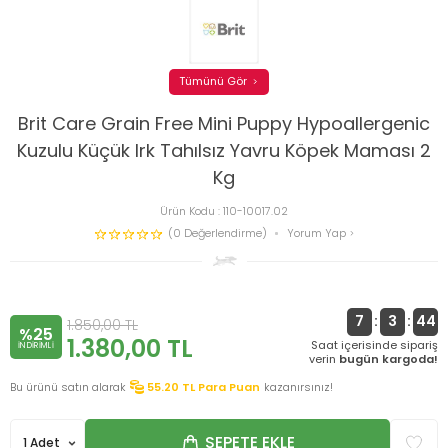
Tümünü Gör
Brit Care Grain Free Mini Puppy Hypoallergenic
Kuzulu Küçük Irk Tahılsız Yavru Köpek Maması 2
Kg
Ürün Kodu :
110-10017.02
(0 Değerlendirme)
Yorum Yap
7
:
3
:
44
1.850,00
TL
%25
1.380,00
TL
Saat içerisinde sipariş
INDIRIMLI
verin
bugün kargoda!
Bu ürünü satın alarak
55.20
TL Para Puan
kazanırsınız!
SEPETE EKLE