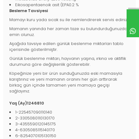
Eikosapentaenoik asit (EPA0.2 %
Besleme Tavsiyesi
Mamayı kuru yada sıcak su ile nemlendirerek servis ediniz.
Mamanın yanında her zaman taze su bulundurduğunuzdan
emin olunuz.
Aşağıda tavsiye edilen günlük beslenme miktarları tablo
içerisinde gösterilmiştir.
Günlük beslenme miktarı, hayvanın yaşına, ırkına ve aktiflik
durumuna göre değişkenlik gösterebilir.
Köpeğinize yeni bir ürün sunduğunuzda eski mamasıyla
karıştırınız ve yeni mamanın oranını her gün arttırarak
birkaç gün içinde tamamen yeni mamaya geçişi
sağlayınız.
Yaş (Ay)1246810
1-225457090110140
2-3305080110130170
3-4355590120145175
4-6305085115140170
6-8254070105130150