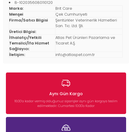
8-1020356080110120
Marka:
Brit Care
Menşei
Çek Cumhuriyeti
Firma/Satıcı Bilgisi
Şentürkler Veterinerlik Hizmetleri
San. Tic. Ltd. Şti.
Üretici Bilgisi:
İthalatçı/Yetkili
Atlas Pet Ürünleri Pazarlama ve
Temsilci/İfa Hizmet
Ticaret A.Ş.
Sağlayıcı:
İletişim:
info@atlaspet.com.tr
Aynı Gün Kargo
16:00’a kadar vermiş olduğunuz siparişler aynı gün kargoya teslim
edilmektedir. Cumartesi 10:00'a Kadar