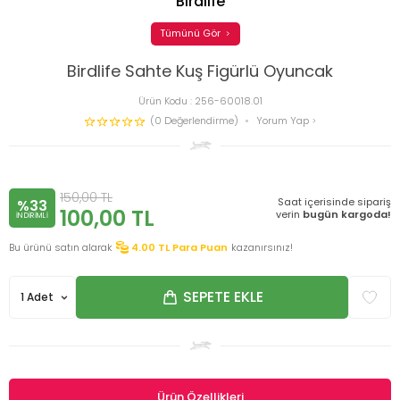
Birdlife
Tümünü Gör
Birdlife Sahte Kuş Figürlü Oyuncak
Ürün Kodu :
256-60018.01
(0 Değerlendirme)
Yorum Yap
150,00
TL
Saat içerisinde sipariş
%33
100,00
TL
verin
bugün kargoda!
INDIRIMLI
Bu ürünü satın alarak
4.00
TL Para Puan
kazanırsınız!
SEPETE EKLE
Ürün Özellikleri