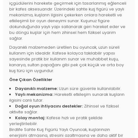
içgüdülerini harekete geçirmek için tasarlanmış eğlenceli
bir kafes aksesuarıdır. Üzerindeki sahte kuş figürü ve yaylı
mekanizma, kuşların ilgisini çekerken onlara hareketli ve
etkileşimli bir oyun deneyimi sunar. Kuşunuz figüre
dokunduğunda yaylı yapı sallanarak geri hareket eder ve
bu döngü kuşlar için hem zihinsel hem fiziksel uyarım
sağlar.
Dayanıklı malzemeden üretilen bu oyuncak, uzun süreli
kullanım için idealdir. Kafese kolayca takılabilir yapısı
sayesinde pratik bir kullanım sunar ve muhabbet kuşu,
kanarya, sultan papağanı gibi pek çok küçük ve orta boy
kuş türü için uygundur.
Öne Çıkan Özellikler
Dayanıklı malzeme:
Uzun süre güvenle kullanılabilir.
Yaylı mekanizma:
Hareketli etkileşim sunarak kuşların
ilgisini canlı tutar.
Doğal oyun ihtiyacını destekler:
Zihinsel ve fiziksel
aktivite sağlar.
Kolay montaj:
Kafese hızlı ve pratik şekilde
yerleştirilebilir.
Birdlife Sahte Kuş Figürlü Yaylı Oyuncak, kuşlarınızın
enerjisini atmasına, stresini azaltmasına ve daha aktif bir