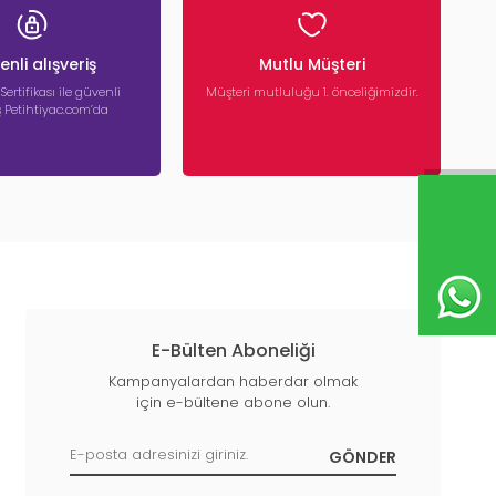
nli alışveriş
Mutlu Müşteri
 Sertifikası ile güvenli
Müşteri mutluluğu 1. önceliğimizdir.
iş Petihtiyac.com’da
E-Bülten Aboneliği
Kampanyalardan haberdar olmak
için e-bültene abone olun.