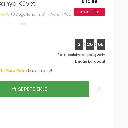
Birdlife
 Banyo Küveti
Tümünü Gör
(0 Değerlendirme)
Yorum Yap
:
:
3
25
55
Saat içerisinde sipariş verin
bugün kargoda!
TL Para Puan
kazanırsınız!
SEPETE EKLE