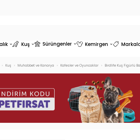
Sürüngenler
alık
Kuş
Kemirgen
Markal
Kuş
Muhabbet ve Kanarya
Kafesler ve Oyuncaklar
Birdlife Kuş Figürlü B