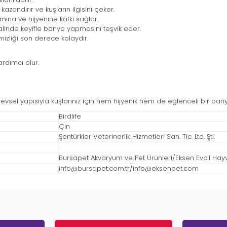
azandırır ve kuşların ilgisini çeker.
mına ve hijyenine katkı sağlar.
alinde keyifle banyo yapmasını teşvik eder.
mizliği son derece kolaydır.
rdımcı olur.
şlevsel yapısıyla kuşlarınız için hem hijyenik hem de eğlenceli bir ban
Birdlife
Çin
Şentürkler Veterinerlik Hizmetleri San. Tic. Ltd. Şti.
Bursapet Akvaryum ve Pet Ürünleri/Eksen Evcil Hayvan
info@bursapet.com.tr
/
info@eksenpet.com