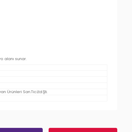
yo alanı sunar.
 Ürünleri San.Tic.Ltd.Şti.