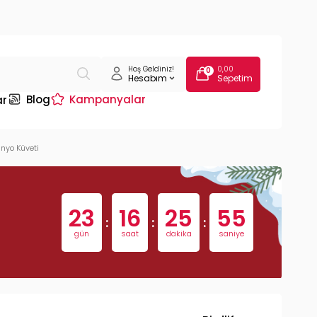
Hoş Geldiniz!
0,00
0
Hesabım
Sepetim
Blog
Kampanyalar
ar
anyo Küveti
23
16
25
54
:
:
:
gün
saat
dakika
saniye