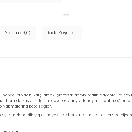
Yorumlar(0)
İade Koşulları
l banyo ihtiyacını karşılamak için tasarlanmış pratik, dayanıklı ve sevi
 hem de kuşların ilgisini çekerek banyo deneyimini daha eğlenceli h
nyo yapmalarına katkı sağlar.
y temizlenebilir yapısı sayesinde her kullanım sonrası hızlıca hijyen
anılabilir.