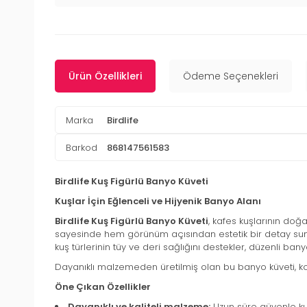
Ürün Özellikleri
Ödeme Seçenekleri
Marka
Birdlife
Barkod
868147561583
Birdlife Kuş Figürlü Banyo Küveti
Kuşlar İçin Eğlenceli ve Hijyenik Banyo Alanı
Birdlife Kuş Figürlü Banyo Küveti
, kafes kuşlarının doğa
sayesinde hem görünüm açısından estetik bir detay sunar
kuş türlerinin tüy ve deri sağlığını destekler, düzenli ba
Dayanıklı malzemeden üretilmiş olan bu banyo küveti, kola
Öne Çıkan Özellikler
Dayanıklı ve kaliteli malzeme:
Uzun süre güvenle kull