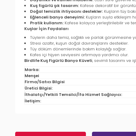
Kuş figürlü şık tasarım:
Kafese dekoratif bir görüntü k
Doğal temizlik ihtiyacını destekler:
Kuşların tüy bakı
Eğlenceli banyo deneyimi:
Kuşların suyla etkileşim h
Pratik kullanım:
Kafese kolayca yerleştirilebilir ve te
Kuşlar İçin Faydaları
Tüylerin daha temiz, sağlıklı ve parlak görünmesine ya
Stresi azaltır, kuşun doğal davranışlarını destekler.
Tüy döküm dönemlerinde bakım kolaylığı sağlar.
Kafes içi hijyen seviyesini artırmaya yardımcı olur.
Birdlife Kuş Figürlü Banyo Küveti
, sevimli tasarımı ve i
Marka:
Menşei
Firma/Satıcı Bilgisi
Üretici Bilgisi:
İthalatçı/Yetkili Temsilci/İfa Hizmet Sağlayıcı:
İletişim: