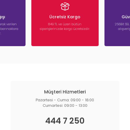
ışı
Ücretsiz Kargo
Güve
rak verilen
849 TL ve üzeri bütün
256Bit SSL
a barınaklara
siparişlerinizde kargo ücretsizdir.
alışver
.
Müşteri Hizmetleri
Pazartesi - Cuma: 09:00 - 18:00
Cumartesi: 09:00 - 13:00
444 7 250