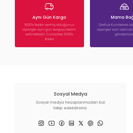
Aynı Gün Kargo
Mama Bağ
16:00’a kadar vermiş olduğunuz
Dostluk Kumbarası ola
siparişler aynı gün kargoya teslim
siparişler sizin adınız
edilmektedir. Cumartesi 10:00'a
gönderiliyor
Kadar
Sosyal Medya
Sosyal medya hesaplarımızdan bizi
takip edebilirsiniz.