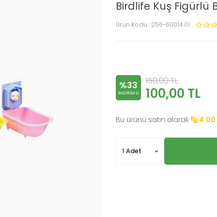
Birdlife Kuş Figürlü
Ürün Kodu :
256-60014.01
150,00
TL
%33
100,00
TL
INDIRIMLI
Bu ürünü satın alarak
4.00