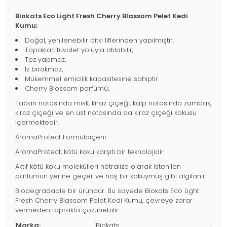
Biokats Eco Light Fresh Cherry Blassom Pelet Kedi
Kumu;
Doğal, yenilenebilir bitki liflerinden yapılmıştır,
Topaklar, tuvalet yoluyla atılabilir,
Toz yapmaz,
İz bırakmaz,
Mükemmel emicilik kapasitesine sahiptir.
Cherry Blossom parfümü;
Taban notasında misk, kiraz çiçeği, kalp notasında zambak,
kiraz çiçeği ve en üst notasında da kiraz çiçeği kokusu
içermektedir.
AromaProtect Formulaiçerir.
AromaProtect, kötü koku karşıtı bir teknolojidir
Aktif kötü koku molekülleri nötralize olarak istenilen
parfümün yerine geçer ve hoş bir kokuymuş gibi algılanır.
Biodegradable bir üründür. Bu sayede Biokats Eco Light
Fresh Cherry Blassom Pelet Kedi Kumu, çevreye zarar
vermeden toprakta çözünebilir.
Marka:
Biokats