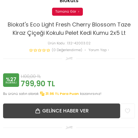
Biokats
Tümünü Gör
Biokat's Eco Light Fresh Cherry Blossom Taze
Kiraz Çiçeği Kokulu Pelet Kedi Kumu 2x5 Lt
Ürün Kodu :
132-42003.02
(0 Değerlendirme)
Yorum Yap
1.100,00
TL
%27
799,90
TL
INDIRIMLI
Bu ürünü satın alarak
31.96
TL Para Puan
kazanırsınız!
GELINCE HABER VER