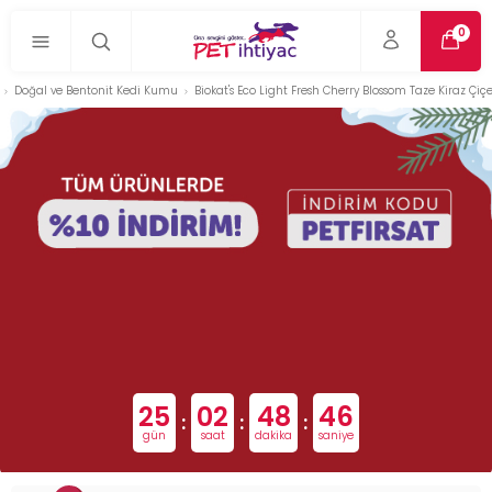
0
Doğal ve Bentonit Kedi Kumu
Biokat's Eco Light Fresh Cherry Blossom Taze Kiraz Çi
25
02
48
46
:
:
:
gün
saat
dakika
saniye