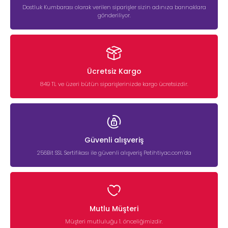
Dostluk Kumbarası olarak verilen siparişler sizin adınıza barınaklara
gönderiliyor.
Ücretsiz Kargo
849 TL ve üzeri bütün siparişlerinizde kargo ücretsizdir.
Güvenli alışveriş
256Bit SSL Sertifikası ile güvenli alışveriş Petihtiyac.com’da
Mutlu Müşteri
Müşteri mutluluğu 1. önceliğimizdir.