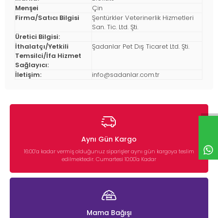
Menşei
Çin
Firma/Satıcı Bilgisi
Şentürkler Veterinerlik Hizmetleri
San. Tic. Ltd. Şti.
Üretici Bilgisi:
İthalatçı/Yetkili
Şadanlar Pet Dış Ticaret Ltd. Şti.
Temsilci/İfa Hizmet
Sağlayıcı:
İletişim:
info@sadanlar.com.tr
Aynı Gün Kargo
16:00’a kadar vermiş olduğunuz siparişler aynı gün kargoya teslim
edilmektedir. Cumartesi 10:00'a Kadar
Mama Bağışı