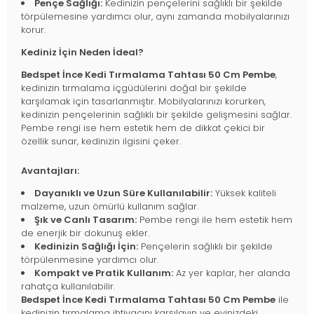
Pençe Sağlığı:
Kedinizin pençelerini sağlıklı bir şekilde
törpülemesine yardımcı olur, aynı zamanda mobilyalarınızı
korur.
Kediniz İçin Neden İdeal?
Bedspet İnce Kedi Tırmalama Tahtası 50 Cm Pembe
,
kedinizin tırmalama içgüdülerini doğal bir şekilde
karşılamak için tasarlanmıştır. Mobilyalarınızı korurken,
kedinizin pençelerinin sağlıklı bir şekilde gelişmesini sağlar.
Pembe rengi ise hem estetik hem de dikkat çekici bir
özellik sunar, kedinizin ilgisini çeker.
Avantajları:
Dayanıklı ve Uzun Süre Kullanılabilir:
Yüksek kaliteli
malzeme, uzun ömürlü kullanım sağlar.
Şık ve Canlı Tasarım:
Pembe rengi ile hem estetik hem
de enerjik bir dokunuş ekler.
Kedinizin Sağlığı İçin:
Pençelerin sağlıklı bir şekilde
törpülenmesine yardımcı olur.
Kompakt ve Pratik Kullanım:
Az yer kaplar, her alanda
rahatça kullanılabilir.
Bedspet İnce Kedi Tırmalama Tahtası 50 Cm Pembe
ile
kedinizin tırmalama ihtiyacını karşılayın ve evinizdeki