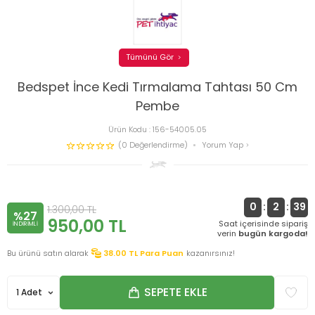
Tümünü Gör
Bedspet İnce Kedi Tırmalama Tahtası 50 Cm
Pembe
Ürün Kodu :
156-54005.05
(0 Değerlendirme)
Yorum Yap
0
:
2
:
39
1.300,00
TL
%27
950,00
TL
Saat içerisinde sipariş
INDIRIMLI
verin
bugün kargoda!
Bu ürünü satın alarak
38.00
TL Para Puan
kazanırsınız!
SEPETE EKLE