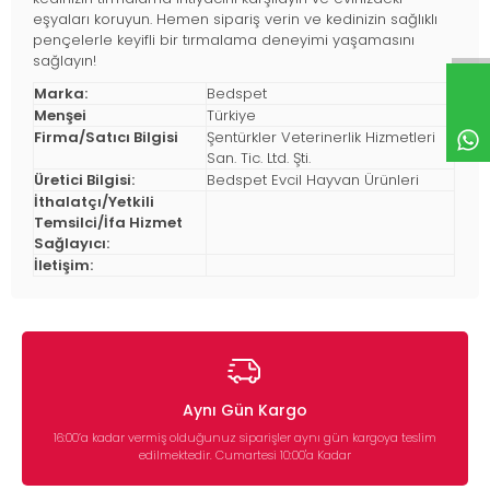
eşyaları koruyun. Hemen sipariş verin ve kedinizin sağlıklı
pençelerle keyifli bir tırmalama deneyimi yaşamasını
sağlayın!
Marka:
Bedspet
Menşei
Türkiye
Firma/Satıcı Bilgisi
Şentürkler Veterinerlik Hizmetleri
San. Tic. Ltd. Şti.
Üretici Bilgisi:
Bedspet Evcil Hayvan Ürünleri
İthalatçı/Yetkili
Temsilci/İfa Hizmet
Sağlayıcı:
İletişim:
Aynı Gün Kargo
16:00’a kadar vermiş olduğunuz siparişler aynı gün kargoya teslim
edilmektedir. Cumartesi 10:00'a Kadar