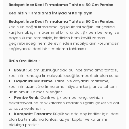
Bedspet İnce Kedi Tırmalama Tahtası 50 Cm Pembe
Kedinizin Tırmalama İhtiyacını Karşılayın!
Bedspet İnce Kedi Tırmalama Tahtası 50 Cm Pembe
,
kedinizin doğal tırmalama içgüdülerini sağlıklı bir şekilde
karşılamak için mükemmel bir üründür. Şık pembe rengi ve
dayanıklı malzemesiyle, kedinizin hem keyifli zaman
geçirebileceği hem de evinizdeki mobilyaların korunmasını
sağlayacak ideal bir tırmalama tahtasıdır.
Ürün Özellikleri:
Boyut:
50 cm uzunluğundaki bu ince tırmalama tahtası,
kedinizin rahatça tırmalayabileceği kompakt bir alan sunar.
Dayanıklı Malzeme:
Kaliteli ve dayanıklı malzeme,
kedinizin uzun süre tırmalama ihtiyacını karşılar ve tahtanın
uzun ömürlü olmasını sağlar.
Pembe Renk:
Canlı ve şık pembe rengi, evinizin
dekorasyonuna renk katarken kedinizin ilgisini çeker ve onu
tahtaya yönlendirir.
Kompakt Tasarım:
Küçük ve orta boy kediler için ideal
olan bu tırmalama tahtası, az yer kaplar ve kullanımı
oldukça pratiktir.