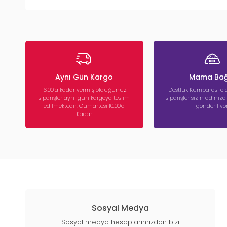
Aynı Gün Kargo
Mama Bağ
16:00’a kadar vermiş olduğunuz
Dostluk Kumbarası ola
siparişler aynı gün kargoya teslim
siparişler sizin adınız
edilmektedir. Cumartesi 10:00'a
gönderiliyor
Kadar
Sosyal Medya
Sosyal medya hesaplarımızdan bizi