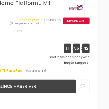
lama Platformu M:1
Yorum Yap
Tümünü Gör
(0 Değerlendirme)
:
:
11
55
41
Saat içerisinde sipariş verin
bugün kargoda!
6
TL Para Puan
kazanırsınız!
LINCE HABER VER