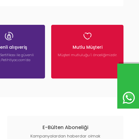
nli alışveriş
Mutlu Müşteri
 Sertifikası ile güvenli
Müşteri mutluluğu 1. önceliğimizdir.
iş Petihtiyac.com’da
E-Bülten Aboneliği
Kampanyalardan haberdar olmak