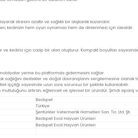
ayarak stresini azaltır ve sağlıklı bir alışkanlık kazandırır.
yeleri, kedinizin hem oyun oynaması hem de dinlenmesi için idealdir.
 kediniz için cazip bir alan oluşturur. Kompakt boyutları sayesinde h
ı mobilyalar yerine bu platformda gidermesini sağlar.
nak sağlığını destekler ve doğal davranışlarını sergilemesine olanak ta
teli işçiliği sayesinde uzun süre sorunsuz bir şekilde kullanılabilir.
in mutluluğunu artıran, eğlenceli ve işlevsel bir üründür. Şimdi sipariş ve
Bedspet
Türkiye
Şentürkler Veterinerlik Hizmetleri San. Tic. Ltd. Şti.
Bedspet Evcil Hayvan Ürünleri
Bedspet Evcil Hayvan Ürünleri