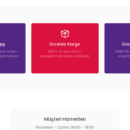
ışı
Ücretsiz Kargo
Güve
rak verilen
849 TL ve üzeri bütün
256Bit SSL
a barınaklara
siparişlerinizde kargo ücretsizdir.
alışver
.
Müşteri Hizmetleri
Pazartesi - Cuma: 09:00 - 18:00