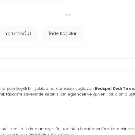
Yorumlar(0)
İade Koşulları
rjisini keyifli bir şekilde harcamasını sağlayan
Bedspet Kedi Tırm
 tasarımı sayesinde kediniz için eğlenceli ve güvenli bir alan oluştu
ıklı sisal ip ile kaplanmıştır. Bu, kedinizin tırnaklarını törpülemesine
iski olmadan güvenli bir kullanım sunar.