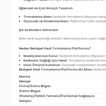
Eğlenceli ve Çok Amaçlı Tasarım
Tırmalama Alanı
: Kedinizin tırmalama ihtiyacını karşıl
Oyuncak ve Dinlenme Alanı
: Platformun farklı sevi
Şık ve Modern Görünüm
Mavi renk seçeneği, evinizin dekorasyonuna uyum sağlar ve
Neden Bedspet Kedi Tırmalama Platformu?
Mobilyalarınızı Korur
: Kedinizin tırmalama ihtiyacın
Kedinizin Sağlığı İçin İdeal
: Tırmalama, kedinizin tır
Uzun Ömürlü Kullanım
: Dayanıklı malzemeleri ve kali
Bedspet Kedi Tırmalama Platformu M:1 Mavi
, kediniz
Marka:
Menşei
Firma/Satıcı Bilgisi
Üretici Bilgisi:
İthalatçı/Yetkili Temsilci/İfa Hizmet Sağlayıcı:
İletişim: