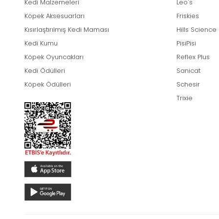
Kedi Malzemeleri
Leo's
Köpek Aksesuarları
Friskies
Kısırlaştırılmış Kedi Maması
Hills Science
Kedi Kumu
PisiPisi
Köpek Oyuncakları
Reflex Plus
Kedi Ödülleri
Sanicat
Köpek Ödülleri
Schesir
Trixie