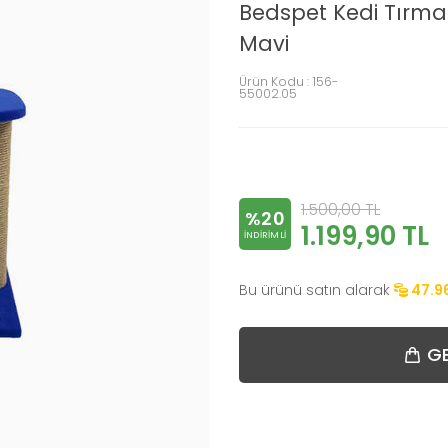
Bedspet Kedi Tırma
Mavi
Ürün Kodu :
156-
55002.05
1.500,00
TL
%20
1.199,90
TL
INDIRIMLI
Bu ürünü satın alarak
47.9
GE