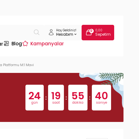
Hoş Geldiniz!
0,00
0
Hesabım
Sepetim
Blog
Kampanyalar
ar
a Platformu M:1 Mavi
24
19
55
39
:
:
:
gün
saat
dakika
saniye