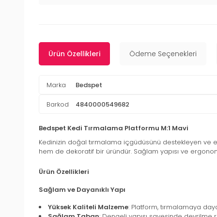
Ürün Özellikleri
Ödeme Seçenekleri
Marka
Bedspet
Barkod
4840000549682
Bedspet Kedi Tırmalama Platformu M:1 Mavi
Kedinizin doğal tırmalama içgüdüsünü destekleyen ve ene
hem de dekoratif bir üründür. Sağlam yapısı ve ergonomik
Ürün Özellikleri
Sağlam ve Dayanıklı Yapı
Yüksek Kaliteli Malzeme
: Platform, tırmalamaya dayan
Sağlam Taban
: Dengeli yapısı sayesinde devrilme r