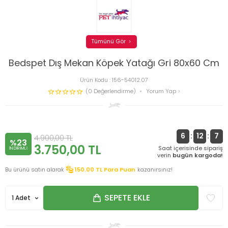
Tümünü Gör
Bedspet Dış Mekan Köpek Yatağı Gri 80x60 Cm
Ürün Kodu :
156-54012.07
(0 Değerlendirme)
Yorum Yap
6
:
12
:
7
4.900,00
TL
%23
3.750,00
TL
Saat içerisinde sipariş
INDIRIMLI
verin
bugün kargoda!
Bu ürünü satın alarak
150.00
TL Para Puan
kazanırsınız!
SEPETE EKLE