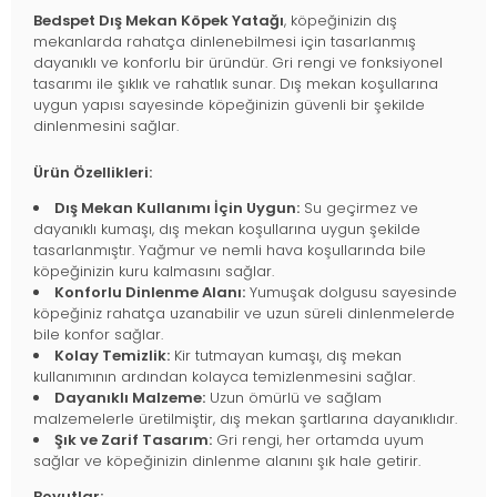
Bedspet Dış Mekan Köpek Yatağı
, köpeğinizin dış
mekanlarda rahatça dinlenebilmesi için tasarlanmış
dayanıklı ve konforlu bir üründür. Gri rengi ve fonksiyonel
tasarımı ile şıklık ve rahatlık sunar. Dış mekan koşullarına
uygun yapısı sayesinde köpeğinizin güvenli bir şekilde
dinlenmesini sağlar.
Ürün Özellikleri:
Dış Mekan Kullanımı İçin Uygun:
Su geçirmez ve
dayanıklı kumaşı, dış mekan koşullarına uygun şekilde
tasarlanmıştır. Yağmur ve nemli hava koşullarında bile
köpeğinizin kuru kalmasını sağlar.
Konforlu Dinlenme Alanı:
Yumuşak dolgusu sayesinde
köpeğiniz rahatça uzanabilir ve uzun süreli dinlenmelerde
bile konfor sağlar.
Kolay Temizlik:
Kir tutmayan kumaşı, dış mekan
kullanımının ardından kolayca temizlenmesini sağlar.
Dayanıklı Malzeme:
Uzun ömürlü ve sağlam
malzemelerle üretilmiştir, dış mekan şartlarına dayanıklıdır.
Şık ve Zarif Tasarım:
Gri rengi, her ortamda uyum
sağlar ve köpeğinizin dinlenme alanını şık hale getirir.
Boyutlar: