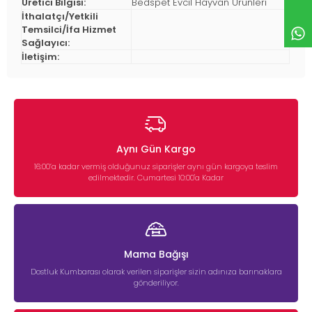
Üretici Bilgisi:
Bedspet Evcil Hayvan Ürünleri
İthalatçı/Yetkili
Temsilci/İfa Hizmet
Sağlayıcı:
İletişim:
Aynı Gün Kargo
16:00’a kadar vermiş olduğunuz siparişler aynı gün kargoya teslim
edilmektedir. Cumartesi 10:00'a Kadar
Mama Bağışı
Dostluk Kumbarası olarak verilen siparişler sizin adınıza barınaklara
gönderiliyor.