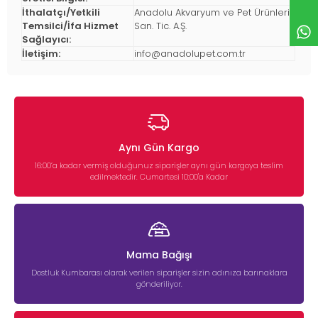
İthalatçı/Yetkili
Anadolu Akvaryum ve Pet Ürünleri
Temsilci/İfa Hizmet
San. Tic. A.Ş.
Sağlayıcı:
İletişim:
info@anadolupet.com.tr
Aynı Gün Kargo
16:00’a kadar vermiş olduğunuz siparişler aynı gün kargoya teslim
edilmektedir. Cumartesi 10:00'a Kadar
Mama Bağışı
Dostluk Kumbarası olarak verilen siparişler sizin adınıza barınaklara
gönderiliyor.