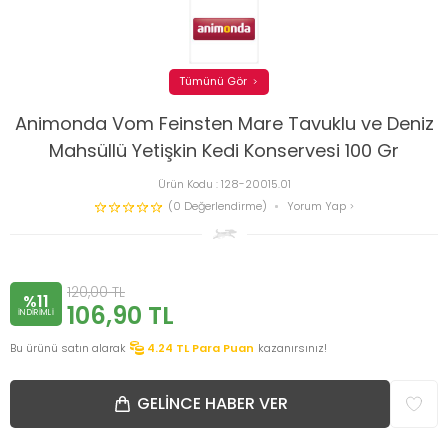
Tümünü Gör
Animonda Vom Feinsten Mare Tavuklu ve Deniz
Mahsüllü Yetişkin Kedi Konservesi 100 Gr
Ürün Kodu :
128-20015.01
(0 Değerlendirme)
Yorum Yap
120,00
TL
%11
106,90
TL
INDIRIMLI
Bu ürünü satın alarak
4.24
TL Para Puan
kazanırsınız!
GELINCE HABER VER