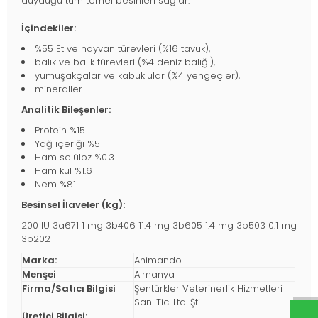
duyduğu tüm temel besinleri sağlar.
İçindekiler:
%55 Et ve hayvan türevleri (%16 tavuk),
balık ve balık türevleri (%4 deniz balığı),
yumuşakçalar ve kabuklular (%4 yengeçler),
mineraller.
Analitik Bileşenler:
Protein %15
Yağ içeriği %5
Ham selüloz %0.3
Ham kül %1.6
Nem %81
Besinsel İlaveler (kg):
200 IU 3a671 1 mg 3b406 11.4 mg 3b605 1.4 mg 3b503 0.1 mg
3b202
Marka:
Animando
Menşei
Almanya
Firma/Satıcı Bilgisi
Şentürkler Veterinerlik Hizmetleri
San. Tic. Ltd. Şti.
Üretici Bilgisi: