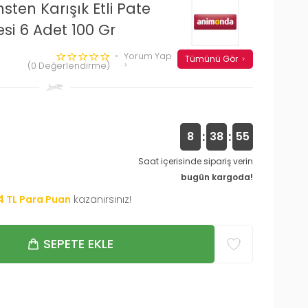
en Karışık Etli Pate
si 6 Adet 100 Gr
Yorum Yap
Tümünü Gör
(0 Değerlendirme)
:
:
8
38
54
Saat içerisinde sipariş verin
bugün kargoda!
4
TL Para Puan
kazanırsınız!
SEPETE EKLE