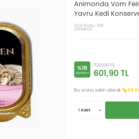
Animonda Vom Feinst
Yavru Kedi Konserve
Ürün Kodu :
128-
20008.02
720,00
TL
%16
601,90
TL
INDIRIMLI
Bu ürünü satın alarak
24.0