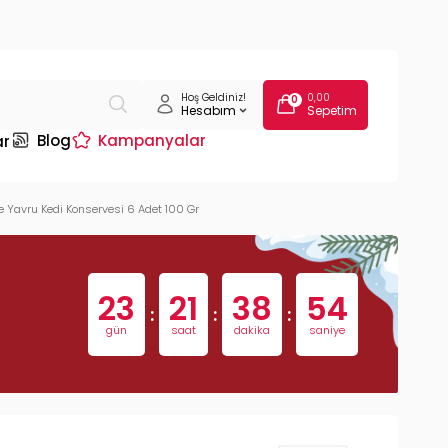
Hoş Geldiniz!
0,00
0
Hesabım
Sepetim
Blog
Kampanyalar
ar
e Yavru Kedi Konservesi 6 Adet 100 Gr
23
21
38
53
:
:
:
gün
saat
dakika
saniye