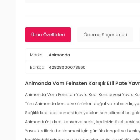
Ürün Özellikleri
Ödeme Seçenekleri
Marka
Animonda
Barkod
42828000073560
Animonda Vom Feinsten Karışık Etli Pate Yavr
Animonda Vom Feinsten Yavru Kedi Konservesi Yavru Kedil
Tüm Animonda konserve ürünleri doğal ve katkısızdır, y
Sağlıklı kedi beslenmesi için yapılan son bilimsel bulgula
Animonda'nın kedi konserve serisi, kedinizin özel besinsel 
Yavru kedilerin beslenmesi için günlük dengeli ve besl
İçeriğindeki mineraller ve vitaminler kedinizin günlük ihti