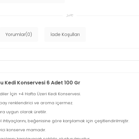
Yorumlar(0)
İade Koşulları
u Kedi Konservesi 6 Adet 100 Gr
er İçin +4 Hafta Üzeri Kedi Konservesi.
apay renklendirici ve aroma içermez.
ra uygun olarak üretilir.
ihtiyaçlarını, beğenisine göre karşılamak için çeşitlendirilmiştir.
eyici konserve mamadır.
yaçlarını karşılayacak şekilde oluşturulmuştur.