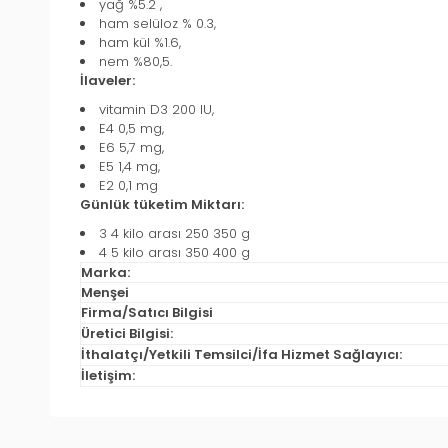
yağ %5.2 ,
ham selüloz % 0.3,
ham kül %1.6,
nem %80,5.
İlaveler:
vitamin D3 200 IU,
E4 0,5 mg,
E6 5,7 mg,
E5 1,4 mg,
E2 0,1 mg
Günlük tüketim Miktarı:
3 4 kilo arası 250 350 g
4 5 kilo arası 350 400 g
Marka:
Menşei
Firma/Satıcı Bilgisi
Üretici Bilgisi:
İthalatçı/Yetkili Temsilci/İfa Hizmet Sağlayıcı:
İletişim: