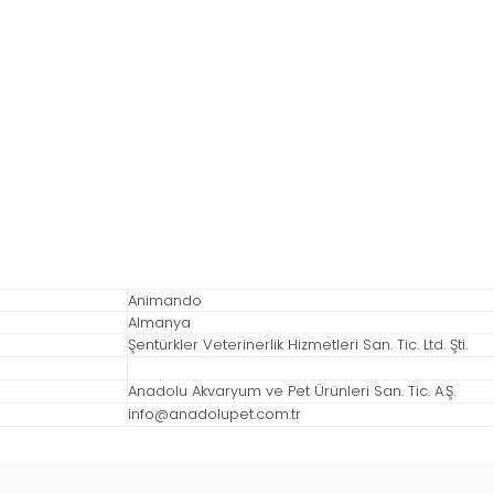
Animando
Almanya
Şentürkler Veterinerlik Hizmetleri San. Tic. Ltd. Şti.
Anadolu Akvaryum ve Pet Ürünleri San. Tic. A.Ş.
info@anadolupet.com.tr