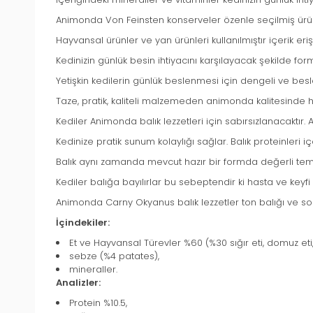
Animonda Von Feinsten konserveler özenle seçilmiş ürünl
Hayvansal ürünler ve yan ürünleri kullanılmıştır içerik erişte
Kedinizin günlük besin ihtiyacını karşılayacak şekilde form
Yetişkin kedilerin günlük beslenmesi için dengeli ve be
Taze, pratik, kaliteli malzemeden animonda kalitesinde haz
Kediler Animonda balık lezzetleri için sabırsızlanacaktır
Kedinize pratik sunum kolaylığı sağlar. Balık proteinleri i
Balık aynı zamanda mevcut hazır bir formda değerli temel
Kediler balığa bayılırlar bu sebeptendir ki hasta ve keyfi 
Animonda Carny Okyanus balık lezzetler ton balığı ve so
İçindekiler:
Et ve Hayvansal Türevler %60 (%30 sığır eti, domuz eti,
sebze (%4 patates),
mineraller.
Analizler:
Protein %10.5,