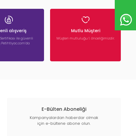
nli alışveriş
Mutlu Müşteri
 Sertifikası ile güvenli
Müşteri mutluluğu 1. önceliğimizdir.
iş Petihtiyac.com’da
E-Bülten Aboneliği
Kampanyalardan haberdar olmak
için e-bültene abone olun.