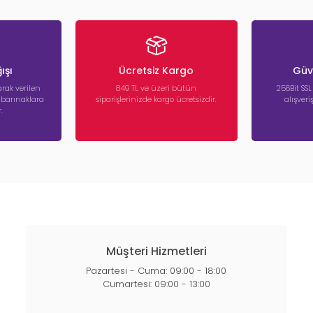
ışı
Ücretsiz Kargo
Güve
rak verilen
849 TL ve üzeri bütün
256Bit SSL
a barınaklara
siparişlerinizde kargo ücretsizdir.
alışver
.
Müşteri Hizmetleri
Pazartesi - Cuma: 09:00 - 18:00
Cumartesi: 09:00 - 13:00