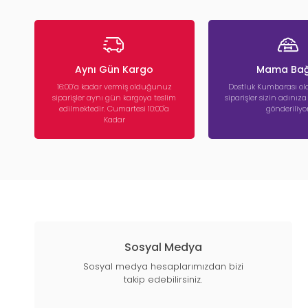
Aynı Gün Kargo
Mama Bağ
16:00’a kadar vermiş olduğunuz
Dostluk Kumbarası ola
siparişler aynı gün kargoya teslim
siparişler sizin adınız
edilmektedir. Cumartesi 10:00'a
gönderiliyor
Kadar
Sosyal Medya
Sosyal medya hesaplarımızdan bizi
takip edebilirsiniz.