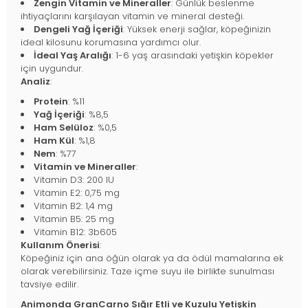
Zengin Vitamin ve Mineraller
: Günlük beslenme
ihtiyaçlarını karşılayan vitamin ve mineral desteği.
Dengeli Yağ İçeriği
: Yüksek enerji sağlar, köpeğinizin
ideal kilosunu korumasına yardımcı olur.
İdeal Yaş Aralığı
: 1-6 yaş arasındaki yetişkin köpekler
için uygundur.
Analiz
:
Protein
: %11
Yağ İçeriği
: %8,5
Ham Selüloz
: %0,5
Ham Kül
: %1,8
Nem
: %77
Vitamin ve Mineraller
:
Vitamin D3: 200 IU
Vitamin E2: 0,75 mg
Vitamin B2: 1,4 mg
Vitamin B5: 25 mg
Vitamin B12: 3b605
Kullanım Önerisi
:
Köpeğiniz için ana öğün olarak ya da ödül mamalarına ek
olarak verebilirsiniz. Taze içme suyu ile birlikte sunulması
tavsiye edilir.
Animonda GranCarno Sığır Etli ve Kuzulu Yetişkin