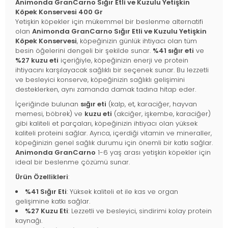
Animonda GranCarno Sığır Etli ve Kuzulu Yetişkin
Köpek Konservesi 400 Gr
Yetişkin köpekler için mükemmel bir beslenme alternatifi
olan
Animonda GranCarno Sığır Etli ve Kuzulu Yetişkin
Köpek Konservesi
, köpeğinizin günlük ihtiyacı olan tüm
besin öğelerini dengeli bir şekilde sunar.
%41 sığır eti
ve
%27 kuzu eti
içeriğiyle, köpeğinizin enerji ve protein
ihtiyacını karşılayacak sağlıklı bir seçenek sunar. Bu lezzetli
ve besleyici konserve, köpeğinizin sağlıklı gelişimini
desteklerken, aynı zamanda damak tadına hitap eder.
İçeriğinde bulunan
sığır eti
(kalp, et, karaciğer, hayvan
memesi, böbrek) ve
kuzu eti
(akciğer, işkembe, karaciğer)
gibi kaliteli et parçaları, köpeğinizin ihtiyacı olan yüksek
kaliteli proteini sağlar. Ayrıca, içerdiği vitamin ve mineraller,
köpeğinizin genel sağlık durumu için önemli bir katkı sağlar.
Animonda GranCarno
1-6 yaş arası yetişkin köpekler için
ideal bir beslenme çözümü sunar.
Ürün Özellikleri
:
%41 Sığır Eti
: Yüksek kaliteli et ile kas ve organ
gelişimine katkı sağlar.
%27 Kuzu Eti
: Lezzetli ve besleyici, sindirimi kolay protein
kaynağı.