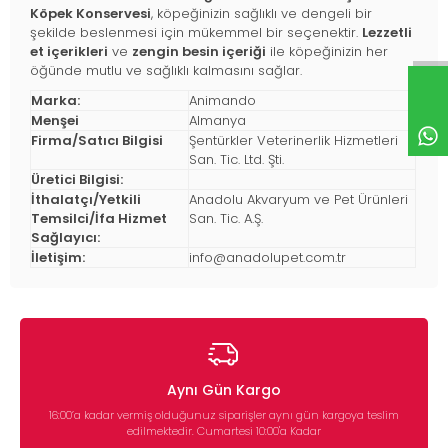
Köpek Konservesi
, köpeğinizin sağlıklı ve dengeli bir
şekilde beslenmesi için mükemmel bir seçenektir.
Lezzetli
et içerikleri
ve
zengin besin içeriği
ile köpeğinizin her
öğünde mutlu ve sağlıklı kalmasını sağlar.
Marka:
Animando
Menşei
Almanya
Firma/Satıcı Bilgisi
Şentürkler Veterinerlik Hizmetleri
San. Tic. Ltd. Şti.
Üretici Bilgisi:
İthalatçı/Yetkili
Anadolu Akvaryum ve Pet Ürünleri
Temsilci/İfa Hizmet
San. Tic. A.Ş.
Sağlayıcı:
İletişim:
info@anadolupet.com.tr
Aynı Gün Kargo
16:00’a kadar vermiş olduğunuz siparişler aynı gün kargoya teslim
edilmektedir. Cumartesi 10:00'a Kadar