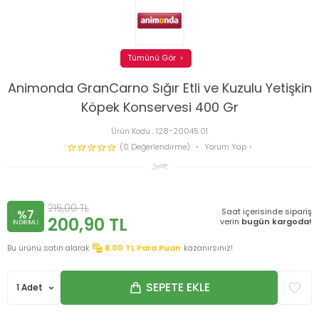
Tümünü Gör
Animonda GranCarno Sığır Etli ve Kuzulu Yetişkin
Köpek Konservesi 400 Gr
Ürün Kodu :
128-20045.01
(0 Değerlendirme)
Yorum Yap
215,00
TL
Saat içerisinde sipariş
%7
200,90
TL
verin
bugün kargoda!
INDIRIMLI
Bu ürünü satın alarak
8.00
TL Para Puan
kazanırsınız!
SEPETE EKLE