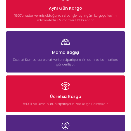
Aynı Gün Kargo
16:00’a kadar vermiş olduğunuz siparişler aynı gün kargoya teslim
edilmektedir. Cumartesi 10:00'a Kadar
Mama Bağışı
Dostluk Kumbarası olarak verilen siparişler sizin adınıza barınaklara
gönderiliyor.
Ücretsiz Kargo
849 TL ve üzeri bütün siparişlerinizde kargo ücretsizdir.