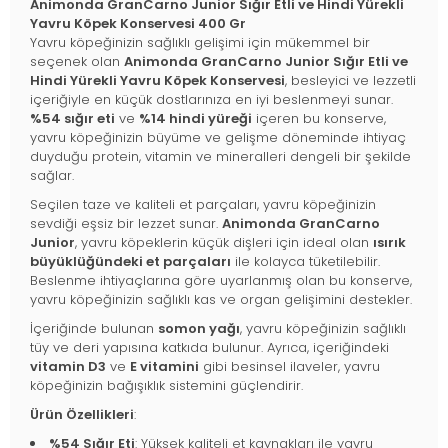
Animonda GranCarno Junior Sığır Etli ve Hindi Yürekli
Yavru Köpek Konservesi 400 Gr
Yavru köpeğinizin sağlıklı gelişimi için mükemmel bir
seçenek olan
Animonda GranCarno Junior Sığır Etli ve
Hindi Yürekli Yavru Köpek Konservesi
, besleyici ve lezzetli
içeriğiyle en küçük dostlarınıza en iyi beslenmeyi sunar.
%54 sığır eti
ve
%14 hindi yüreği
içeren bu konserve,
yavru köpeğinizin büyüme ve gelişme döneminde ihtiyaç
duyduğu protein, vitamin ve mineralleri dengeli bir şekilde
sağlar.
Seçilen taze ve kaliteli et parçaları, yavru köpeğinizin
sevdiği eşsiz bir lezzet sunar.
Animonda GranCarno
Junior
, yavru köpeklerin küçük dişleri için ideal olan
ısırık
büyüklüğündeki et parçaları
ile kolayca tüketilebilir.
Beslenme ihtiyaçlarına göre uyarlanmış olan bu konserve,
yavru köpeğinizin sağlıklı kas ve organ gelişimini destekler.
İçeriğinde bulunan
somon yağı
, yavru köpeğinizin sağlıklı
tüy ve deri yapısına katkıda bulunur. Ayrıca, içeriğindeki
vitamin D3
ve
E vitamini
gibi besinsel ilaveler, yavru
köpeğinizin bağışıklık sistemini güçlendirir.
Ürün Özellikleri
:
%54 Sığır Eti
: Yüksek kaliteli et kaynakları ile yavru