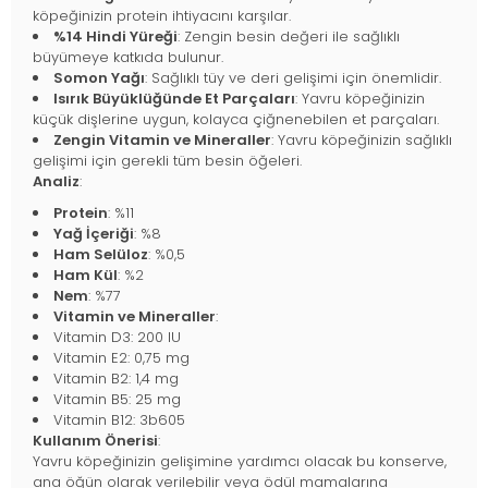
köpeğinizin protein ihtiyacını karşılar.
%14 Hindi Yüreği
: Zengin besin değeri ile sağlıklı
büyümeye katkıda bulunur.
Somon Yağı
: Sağlıklı tüy ve deri gelişimi için önemlidir.
Isırık Büyüklüğünde Et Parçaları
: Yavru köpeğinizin
küçük dişlerine uygun, kolayca çiğnenebilen et parçaları.
Zengin Vitamin ve Mineraller
: Yavru köpeğinizin sağlıklı
gelişimi için gerekli tüm besin öğeleri.
Analiz
:
Protein
: %11
Yağ İçeriği
: %8
Ham Selüloz
: %0,5
Ham Kül
: %2
Nem
: %77
Vitamin ve Mineraller
:
Vitamin D3: 200 IU
Vitamin E2: 0,75 mg
Vitamin B2: 1,4 mg
Vitamin B5: 25 mg
Vitamin B12: 3b605
Kullanım Önerisi
:
Yavru köpeğinizin gelişimine yardımcı olacak bu konserve,
ana öğün olarak verilebilir veya ödül mamalarına