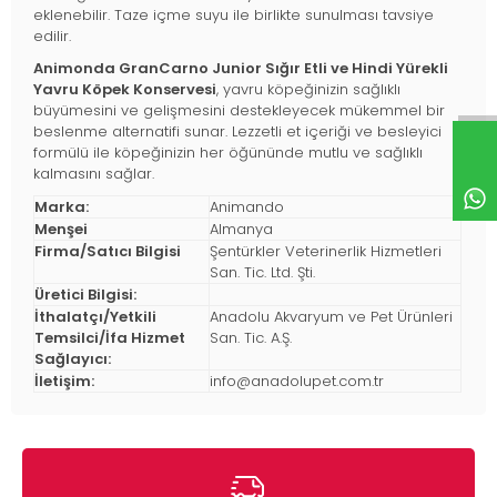
eklenebilir. Taze içme suyu ile birlikte sunulması tavsiye
edilir.
Animonda GranCarno Junior Sığır Etli ve Hindi Yürekli
Yavru Köpek Konservesi
, yavru köpeğinizin sağlıklı
büyümesini ve gelişmesini destekleyecek mükemmel bir
beslenme alternatifi sunar. Lezzetli et içeriği ve besleyici
formülü ile köpeğinizin her öğününde mutlu ve sağlıklı
kalmasını sağlar.
Marka:
Animando
Menşei
Almanya
Firma/Satıcı Bilgisi
Şentürkler Veterinerlik Hizmetleri
San. Tic. Ltd. Şti.
Üretici Bilgisi:
İthalatçı/Yetkili
Anadolu Akvaryum ve Pet Ürünleri
Temsilci/İfa Hizmet
San. Tic. A.Ş.
Sağlayıcı:
İletişim:
info@anadolupet.com.tr