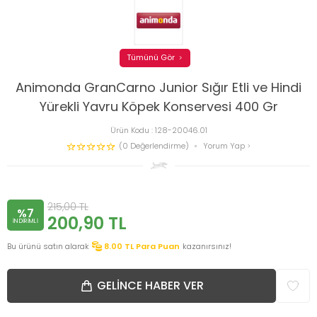
Tümünü Gör
Animonda GranCarno Junior Sığır Etli ve Hindi
Yürekli Yavru Köpek Konservesi 400 Gr
Ürün Kodu :
128-20046.01
(0 Değerlendirme)
Yorum Yap
215,00
TL
%7
200,90
TL
INDIRIMLI
Bu ürünü satın alarak
8.00
TL Para Puan
kazanırsınız!
GELINCE HABER VER